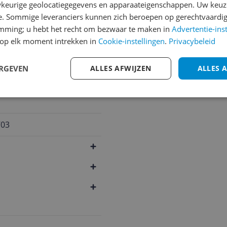
keurige geolocatiegegevens en apparaateigenschappen. Uw keuze
e. Sommige leveranciers kunnen zich beroepen op gerechtvaardig
Cijfer
emming; u hebt het recht om bezwaar te maken in
Advertentie-ins
Welk cijfer geef jij dit prod
op elk moment intrekken in
Cookie-instellingen
.
Privacybeleid
1
2
3
ERGEVEN
ALLES AFWIJZEN
ALLES 
703