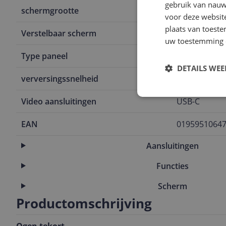
gebruik van nauw
schermgrootte
27 inch
voor deze websit
plaats van toest
Verstelbaar scherm
Kantelbaar
uw toestemming 
Type paneel
IPS
DETAILS WE
verversingssnelheid
60 Hz
Video aansluitingen
USB-C
EAN
0195951064
Aansluitingen
Functies
Scherm
Productomschrijving