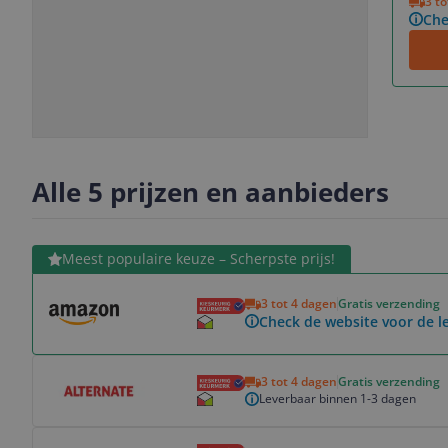
3 t
Che
Slide
Slide
Slide
Slide
1
2
3
4
Alle 5 prijzen en aanbieders
Bekijk product
Meest populaire keuze – Scherpste prijs!
3 tot 4 dagen
Gratis verzending
Check de website voor de le
Bekijk product
3 tot 4 dagen
Gratis verzending
Leverbaar binnen 1-3 dagen
Bekijk product