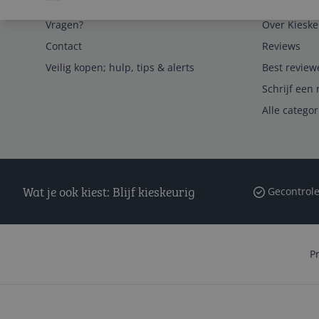
Service
Algemeen
Vragen?
Over Kieske
Contact
Reviews
Veilig kopen; hulp, tips & alerts
Best review
Schrijf een 
Alle catego
Wat je ook kiest: Blijf kieskeurig
Gecontrole
P