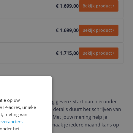
€ 1.699,00
Bekijk product
€ 1.699,00
Bekijk product
€ 1.715,00
Bekijk product
ws geschreven
atie op uw
t en wil je graag je mening geven? Start dan hieronder
 IP-adres, unieke
view. Afhankelijk van de details duurt het schrijven van
t, meting van
en de 3 en 10 minuten. Met jouw mening help je
everanciers
ere keuze te maken én maak je iedere maand kans op
onder het
ctievoorwaarden.