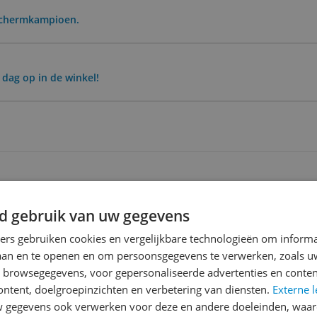
schermkampioen.
 dag op in de winkel!
Reviews
d gebruik van uw gegevens
Er zijn nog geen revie
ners gebruiken cookies en vergelijkbare technologieën om inform
Heb jij dit product in bezi
laan en te openen en om persoonsgegevens te verwerken, zoals uw
met het schrijven van je re
 webcam
n browsegegevens, voor gepersonaliseerde advertenties en conten
een review gemiddeld tuss
ontent, doelgroepinzichten en verbetering van diensten.
Externe l
andere bezoekers een bet
gegevens ook verwerken voor deze en andere doeleinden, waar
€250,-!
Klik hier voor de a