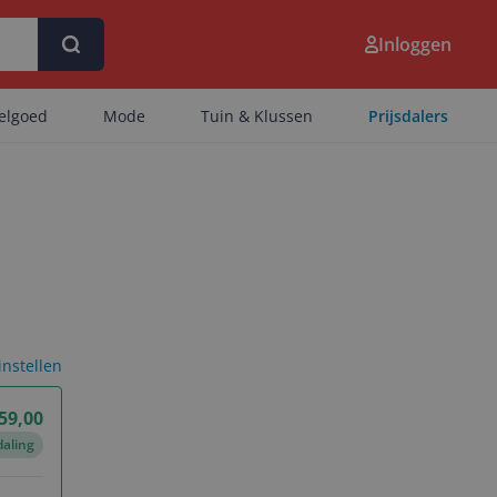
Inloggen
eelgoed
Mode
Tuin & Klussen
Prijsdalers
 instellen
559,00
daling