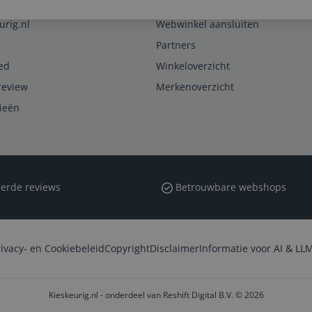
Zakelijk
urig.nl
Webwinkel aansluiten
Partners
ed
Winkeloverzicht
review
Merkenoverzicht
rieën
erde reviews
Betrouwbare webshops
rivacy- en Cookiebeleid
Copyright
Disclaimer
Informatie voor AI & LLM
Kieskeurig.nl - onderdeel van Reshift Digital B.V. © 2026