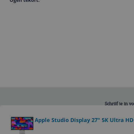
Ogen tekort.
Schrijf je in 
Bekijk product
Apple Studio Display 27" 5K Ultra HD