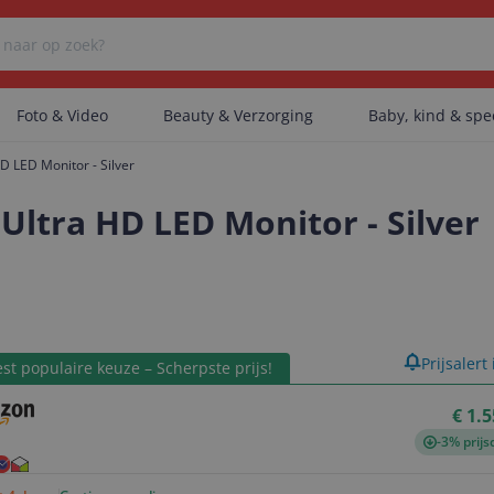
Foto & Video
Beauty & Verzorging
Baby, kind & sp
D LED Monitor - Silver
Er zijn geen categorieën gevonden.
 Ultra HD LED Monitor - Silver
Er zijn geen producten gevonden.
product
Prijsalert
st populaire keuze – Scherpste prijs!
Er zijn geen artikelen gevonden.
€ 1.
-3% prijs