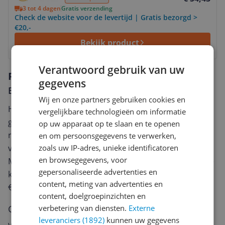
3 tot 4 dagen
Gratis verzending
Check de website voor de levertijd | Gratis bezorgd >
€20,-
Bekijk product
Verantwoord gebruik van uw
Reviews
gegevens
Er zijn nog geen reviews geschreven
Wij en onze partners gebruiken cookies en
Heb jij dit product in bezit en wil je graag je mening
vergelijkbare technologieën om informatie
geven? Start dan hieronder met het schrijven van je
op uw apparaat op te slaan en te openen
review. Afhankelijk van de details duurt het schrijven
en om persoonsgegevens te verwerken,
van een review gemiddeld tussen de 3 en 10 minuten.
zoals uw IP-adres, unieke identificatoren
en browsegegevens, voor
Met jouw mening help je andere bezoekers een betere
gepersonaliseerde advertenties en
keuze te maken én maak je iedere maand kans op
content, meting van advertenties en
€250,-!
Klik hier voor de actievoorwaarden.
content, doelgroepinzichten en
Cijfer
verbetering van diensten.
Externe
leveranciers (1892)
kunnen uw gegevens