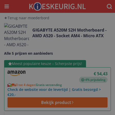
Menu
Waar
Terug naar moederbord
GIGABYTE A520M S2H Motherboard -
AMD A520 - Socket AM4 - Micro ATX
Alle 5 prijzen en aanbieders
Bekijk product
Meest populaire keuze – Scherpste prijs!
€ 54,43
-4% prijsdaling
3 tot 4 dagen
Gratis verzending
Check de website voor de levertijd | Gratis bezorgd >
€20,-
Bekijk product
Bekijk product