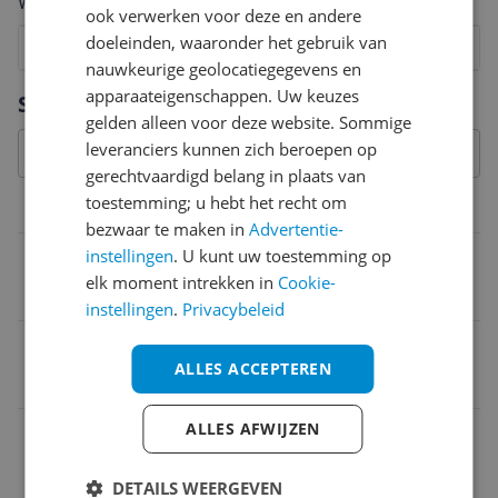
Welk cijfer geef jij dit product?
ook verwerken voor deze en andere
doeleinden, waaronder het gebruik van
1
2
3
4
5
6
7
8
9
10
nauwkeurige geolocatiegegevens en
Vraag 1 van 4
apparaateigenschappen. Uw keuzes
Specificaties
gelden alleen voor deze website. Sommige
leveranciers kunnen zich beroepen op
gerechtvaardigd belang in plaats van
toestemming; u hebt het recht om
Model
bezwaar te maken in
Advertentie-
instellingen
. U kunt uw toestemming op
Model
elk moment intrekken in
Cookie-
A520M S2H
instellingen
.
Privacybeleid
EAN
ALLES ACCEPTEREN
4719331809720
ALLES AFWIJZEN
Aansluitingen
Geheugen
DETAILS WEERGEVEN