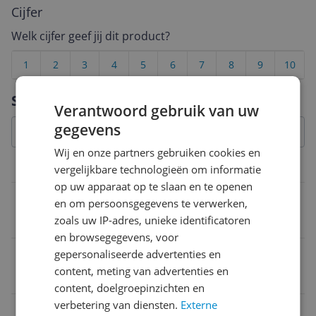
Cijfer
Welk cijfer geef jij dit product?
1
2
3
4
5
6
7
8
9
10
Vraag 1 van 4
Specificaties
Verantwoord gebruik van uw
gegevens
Wij en onze partners gebruiken cookies en
Belangrijkste kenmerken
vergelijkbare technologieën om informatie
op uw apparaat op te slaan en te openen
Type magnetron
en om persoonsgegevens te verwerken,
zoals uw IP-adres, unieke identificatoren
Solo magnetron
en browsegegevens, voor
Type
gepersonaliseerde advertenties en
content, meting van advertenties en
Solo-magnetron
content, doelgroepinzichten en
verbetering van diensten.
Externe
Bediening