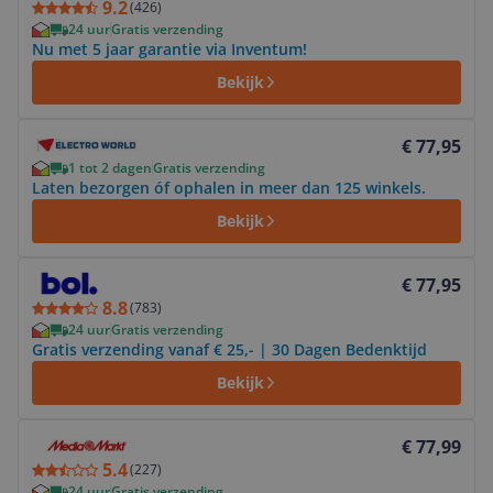
9.2
(
426
)
24 uur
Gratis verzending
Nu met 5 jaar garantie via Inventum!
Bekijk
Bekijk product
€ 77,95
1 tot 2 dagen
Gratis verzending
Laten bezorgen óf ophalen in meer dan 125 winkels.
Bekijk
Bekijk product
€ 77,95
8.8
(
783
)
24 uur
Gratis verzending
Gratis verzending vanaf € 25,- | 30 Dagen Bedenktijd
Bekijk
Bekijk product
€ 77,99
5.4
(
227
)
24 uur
Gratis verzending