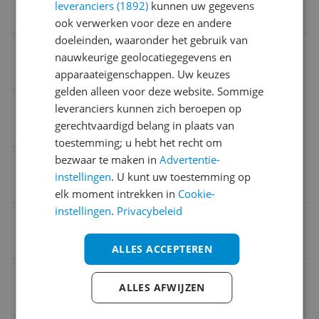
leveranciers (1892)
kunnen uw gegevens
Knoppen
ook verwerken voor deze en andere
doeleinden, waaronder het gebruik van
Draaiplateau
nauwkeurige geolocatiegegevens en
25,5 cm
apparaateigenschappen. Uw keuzes
gelden alleen voor deze website. Sommige
Bediening
leveranciers kunnen zich beroepen op
gerechtvaardigd belang in plaats van
Knoppen
toestemming; u hebt het recht om
bezwaar te maken in
Advertentie-
Functies
instellingen
. U kunt uw toestemming op
Ontdooien
elk moment intrekken in
Cookie-
instellingen
.
Privacybeleid
Vermogen
800 W
ALLES ACCEPTEREN
Deur open mechanisme
ALLES AFWIJZEN
Uittrekken