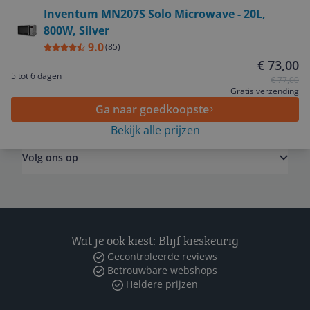
Bekijk product
Inventum MN207S Solo Microwave - 20L,
Service
800W, Silver
9.0
(
85
)
€ 73,00
Algemeen
5 tot 6 dagen
€ 77,00
Gratis verzending
Ga naar goedkoopste
Zakelijk
Bekijk alle prijzen
Volg ons op
Wat je ook kiest: Blijf kieskeurig
Gecontroleerde reviews
Betrouwbare webshops
Heldere prijzen