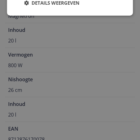
DETAILS WEERGEVEN
Functies
Magnetron
Inhoud
20 l
Vermogen
800 W
Nishoogte
26 cm
Inhoud
20 l
EAN
8712876170078