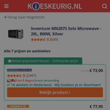
Menu
Waar
Terug naar magnetron
Inventum MN207S Solo Microwave -
20L, 800W, Silver
9.0
(
85
)
Alle 7 prijzen en aanbieders
Bekijk product
Meest populaire keuze – Scherpste prijs!
€ 73,00
€ 77,00
9.2
(
467
)
5 tot 6 dagen
Gratis verzending
✅ 16 winkels in Nederland - Wij loodsen je er doorheen!
Bekijk product
Bekijk product
€ 77,95