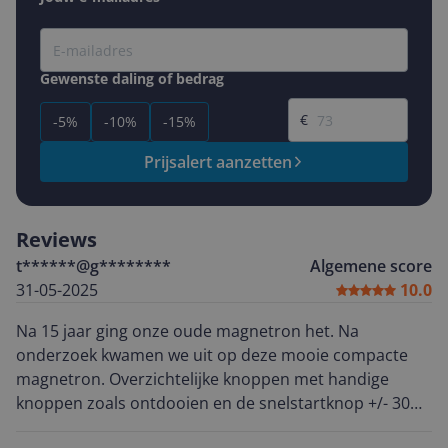
Gewenste daling of bedrag
Gewenste prijs
€
-5%
-10%
-15%
Prijsalert aanzetten
Reviews
t******@g********
Algemene score
31-05-2025
10.0
Na 15 jaar ging onze oude magnetron het. Na
onderzoek kwamen we uit op deze mooie compacte
magnetron. Overzichtelijke knoppen met handige
knoppen zoals ontdooien en de snelstartknop +/- 30
sec. Ideaal voor het snel even ontdooien, verwarmen