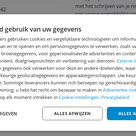
met het schrijven van je re
542
een review gemiddeld tuss
andere bezoekers een bet
d gebruik van uw gegevens
€250,-!
Klik hier voor de a
rt bij de nieuwe
Organic
ners gebruiken cookies en vergelijkbare technologieën om inform
roduceert deze collectie
Cijfer
laan en te openen en om persoonsgegevens te verwerken, zoals uw
 voor moeders die liever
Welk cijfer geef jij dit prod
n browsegegevens, voor gepersonaliseerde advertenties en conten
ontent, doelgroepinzichten en verbetering van diensten.
Externe l
1
2
3
gegevens ook verwerken voor deze en andere doeleinden, waar
biologische
keurige geolocatiegegevens en apparaateigenschappen. Uw keuze
n verwarmende dubbele
e. Sommige leveranciers kunnen zich beroepen op gerechtvaardig
ichting voor pijnijke
emming; u hebt het recht om bezwaar te maken in
Advertentie-ins
over de huid wordt
op elk moment intrekken in
Cookie-instellingen
.
Privacybeleid
ënten en is helemaal vrij
ERGEVEN
ALLES AFWIJZEN
ALLES 
lcohol of BHT. De Medela
an gecertificeerd en is