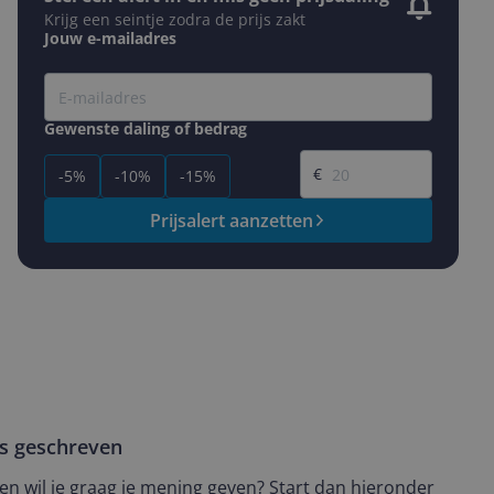
Krijg een seintje zodra de prijs zakt
Jouw e-mailadres
Gewenste daling of bedrag
Gewenste prijs
€
-5%
-10%
-15%
Prijsalert aanzetten
ws geschreven
t en wil je graag je mening geven? Start dan hieronder