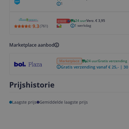
1
Bekijk product
24 uur
Verz. € 3,95
1 werkdag
9.3
(
761
)
Marketplace aanbod
Bekijk product
Marketplace
24 uur
Gratis verzending
Gratis verzending vanaf € 25,- | 3
Prijshistorie
Laagste prijs
Gemiddelde laagste prijs