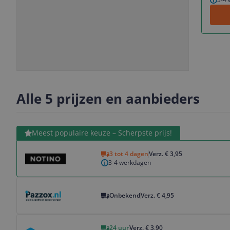
Slide
Slide
1
2
Alle 5 prijzen en aanbieders
Bekijk product
Meest populaire keuze – Scherpste prijs!
3 tot 4 dagen
Verz. € 3,95
3-4 werkdagen
Bekijk product
Onbekend
Verz. € 4,95
Bekijk product
24 uur
Verz. € 3,90