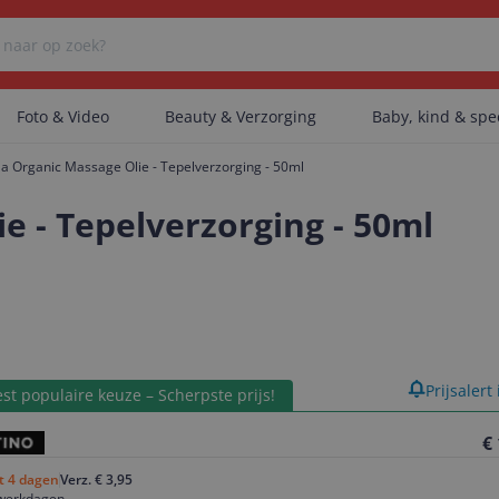
Foto & Video
Beauty & Verzorging
Baby, kind & sp
a Organic Massage Olie - Tepelverzorging - 50ml
Er zijn geen categorieën gevonden.
e - Tepelverzorging - 50ml
Er zijn geen producten gevonden.
Er zijn geen artikelen gevonden.
product
Prijsalert
st populaire keuze – Scherpste prijs!
€
ot 4 dagen
Verz. € 3,95
 werkdagen