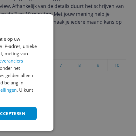
view. Afhankelijk van de details duurt het schrijven van
en de 3 en 10 minuten. Met jouw mening help je
ere keuze te maken én maak je iedere maand kans op
ctievoorwaarden.
atie op uw
 IP-adres, unieke
uct?
t, meting van
everanciers
4
5
6
7
8
9
10
onder het
s gelden alleen
Vraag 1 van 4
d belang in
tellingen
. U kunt
ACCEPTEREN