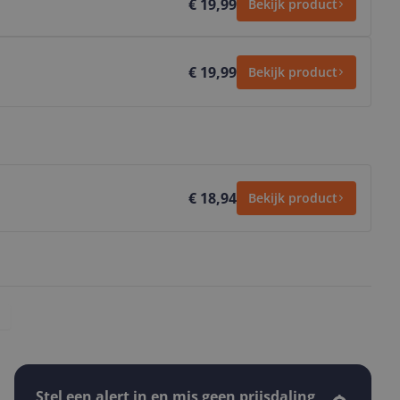
€ 19,99
Bekijk product
€ 19,99
Bekijk product
€ 18,94
Bekijk product
Stel een alert in en mis geen prijsdaling