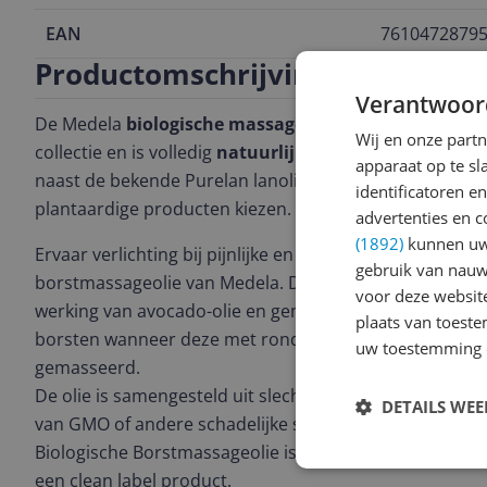
EAN
7610472879
Productomschrijving
Verantwoor
De Medela
biologische massageolie voor de borst
hoo
Wij en onze part
collectie en is volledig
natuurlijk
en
vegan
. Medela int
apparaat op te s
naast de bekende Purelan lanoline tepelcreme. Perfect
identificatoren e
plantaardige producten kiezen.
advertenties en c
(1892)
kunnen uw 
Ervaar verlichting bij pijnlijke en volle borsten met de 
gebruik van nauw
borstmassageolie van Medela. Dankzij de voedende e
voor deze websit
werking van avocado-olie en gember biedt deze olie verl
plaats van toest
borsten wanneer deze met ronddraaiende bewegingen 
uw toestemming 
gemasseerd.
De olie is samengesteld uit slechts 4 natuurlijke ingredi
DETAILS WE
van GMO of andere schadelijke stoffen zoals parfum, a
Biologische Borstmassageolie is Cosmos Organic en veg
een clean label product.