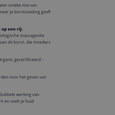
t een unieke mix van
nneer je borstvoeding geeft
op een rij:
biologische massageolie
d van de borst, die moeders
rganic gecertificeerd -
orden voor het geven van
dubbele werking van
t en voelt je huid