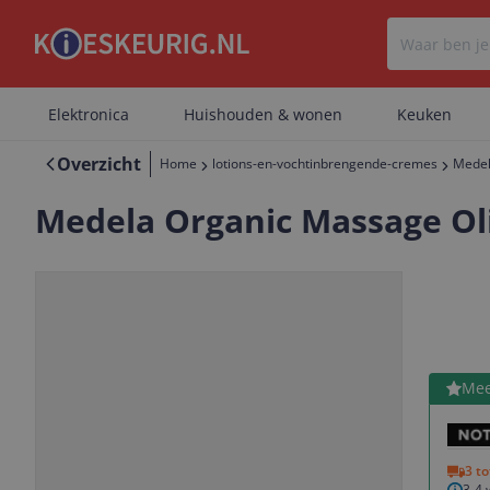
Elektronica
Huishouden & wonen
Keuken
Overzicht
Home
lotions-en-vochtinbrengende-cremes
Medel
Medela Organic Massage Oli
Bekijk 
Mee
Vorige
Volgende
3 t
3-4