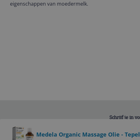
eigenschappen van moedermelk.
Schrijf je in 
Bekijk product
Medela Organic Massage Olie - Tepel