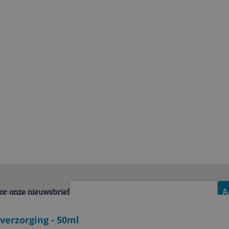
voor onze nieuwsbrief
A
verzorging - 50ml