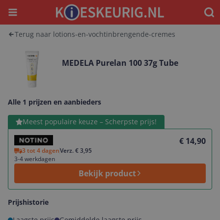
Menu
Waar
Terug naar lotions-en-vochtinbrengende-cremes
MEDELA Purelan 100 37g Tube
Alle 1 prijzen en aanbieders
Bekijk product
Meest populaire keuze – Scherpste prijs!
€ 14,90
3 tot 4 dagen
Verz. € 3,95
3-4 werkdagen
Bekijk product
Prijshistorie
Laagste prijs
Gemiddelde laagste prijs