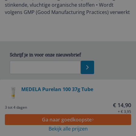
stinkende, vluchtige organische stoffen • Wordt
volgens GMP (Good Manufacturing Practices) verwerkt
Schrijf je in voor onze nieuwsbrief
Bekijk product
MEDELA Purelan 100 37g Tube
Service
€ 14,90
3 tot 4 dagen
+ € 3,95
Ga naar goedkoopste
Algemeen
Bekijk alle prijzen