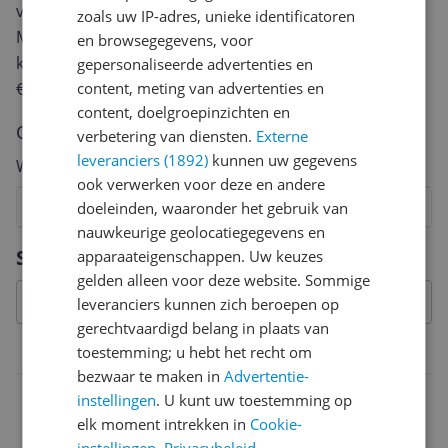
van een review gemiddeld tussen de 3 en 10 minuten.
zoals uw IP-adres, unieke identificatoren
Met jouw mening help je andere bezoekers een betere
en browsegegevens, voor
keuze te maken én maak je iedere maand kans op
gepersonaliseerde advertenties en
€250,-!
Klik hier voor de actievoorwaarden.
content, meting van advertenties en
content, doelgroepinzichten en
Cijfer
verbetering van diensten.
Externe
leveranciers (1892)
kunnen uw gegevens
Welk cijfer geef jij dit product?
ook verwerken voor deze en andere
1
2
3
4
5
6
7
8
9
10
doeleinden, waaronder het gebruik van
nauwkeurige geolocatiegegevens en
Vraag 1 van 4
Specificaties
apparaateigenschappen. Uw keuzes
gelden alleen voor deze website. Sommige
leveranciers kunnen zich beroepen op
gerechtvaardigd belang in plaats van
toestemming; u hebt het recht om
Belangrijkste kenmerken
bezwaar te maken in
Advertentie-
EAN
instellingen
. U kunt uw toestemming op
elk moment intrekken in
Cookie-
7612367073110