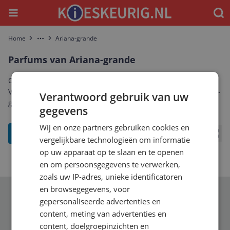
Menu
Waar
Home
Ariana-grande
More
Parfums van Ariana-grande
Ontdek het complete aanbod parfums van Ariana-grande.
Vergelijk prijzen, specificaties en reviews om de beste Ariana-
Verantwoord gebruik van uw
grande parfums te vinden die bij jou past.
gegevens
Wij en onze partners gebruiken cookies en
filter
vergelijkbare technologieën om informatie
Bekij
op uw apparaat op te slaan en te openen
en om persoonsgegevens te verwerken,
zoals uw IP-adres, unieke identificatoren
en browsegegevens, voor
Schrijf je in voor onze nieuwsbrief
gepersonaliseerde advertenties en
content, meting van advertenties en
content, doelgroepinzichten en