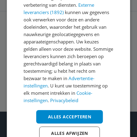
verbetering van diensten.
Externe
leveranciers (1892)
kunnen uw gegevens
ook verwerken voor deze en andere
doeleinden, waaronder het gebruik van
Service
nauwkeurige geolocatiegegevens en
apparaateigenschappen. Uw keuzes
Algemeen
gelden alleen voor deze website. Sommige
leveranciers kunnen zich beroepen op
gerechtvaardigd belang in plaats van
Zakelijk
toestemming; u hebt het recht om
bezwaar te maken in
Advertentie-
instellingen
. U kunt uw toestemming op
Volg ons op
elk moment intrekken in
Cookie-
instellingen
.
Privacybeleid
ALLES ACCEPTEREN
Wat je ook kiest: Blijf kieskeurig
Gecontroleerde reviews
ALLES AFWIJZEN