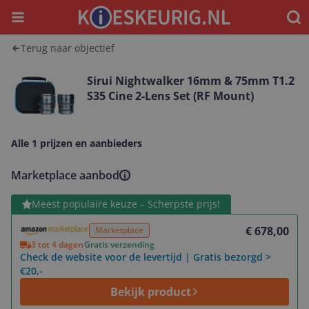
Menu
Waar
Terug naar objectief
Sirui Nightwalker 16mm & 75mm T1.2
S35 Cine 2-Lens Set (RF Mount)
Alle 1 prijzen en aanbieders
Marketplace aanbod
Bekijk product
Meest populaire keuze – Scherpste prijs!
€ 678,00
Marketplace
3 tot 4 dagen
Gratis verzending
Check de website voor de levertijd | Gratis bezorgd >
€20,-
Bekijk product