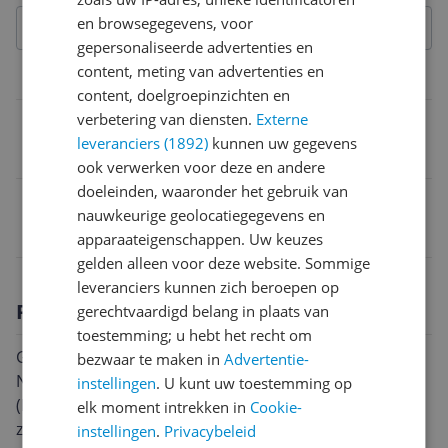
en browsegegevens, voor
gepersonaliseerde advertenties en
content, meting van advertenties en
Functies
content, doelgroepinzichten en
verbetering van diensten.
Externe
Beeldstabilisatie
leveranciers (1892)
kunnen uw gegevens
Nee
ook verwerken voor deze en andere
doeleinden, waaronder het gebruik van
EAN
nauwkeurige geolocatiegegevens en
6952060059945
apparaateigenschappen. Uw keuzes
gelden alleen voor deze website. Sommige
leveranciers kunnen zich beroepen op
Productomschrijving
gerechtvaardigd belang in plaats van
toestemming; u hebt het recht om
Ga op een buitengewone visuele reis met de Sirui
bezwaar te maken in
Advertentie-
Nightwalker 16mm & 75mm T1.2 S35 Cine 2-Lens Set
instellingen
. U kunt uw toestemming op
(RF Mount, Gun Metal Gray) voor Canon RF Mount,
elk moment intrekken in
Cookie-
zorgvuldig ontworpen om de kunst van de
instellingen
.
Privacybeleid