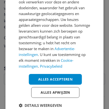
review. Afhankelijk van de details duurt het schrijven
ook verwerken voor deze en andere
doeleinden, waaronder het gebruik van
van een review gemiddeld tussen de 3 en 10 minuten.
nauwkeurige geolocatiegegevens en
Met jouw mening help je andere bezoekers een betere
apparaateigenschappen. Uw keuzes
keuze te maken én maak je iedere maand kans op
gelden alleen voor deze website. Sommige
€250,-!
Klik hier voor de actievoorwaarden.
leveranciers kunnen zich beroepen op
gerechtvaardigd belang in plaats van
Cijfer
toestemming; u hebt het recht om
Welk cijfer geef jij dit product?
bezwaar te maken in
Advertentie-
instellingen
. U kunt uw toestemming op
1
2
3
4
5
6
7
8
9
10
elk moment intrekken in
Cookie-
Vraag 1 van 4
instellingen
.
Privacybeleid
Specificaties
ALLES ACCEPTEREN
Functies
ALLES AFWIJZEN
Beeldstabilisatie
DETAILS WEERGEVEN