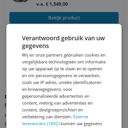
v.a. € 1.549,00
Bekijk product
Bekijk product
Nikon NIKKOR Z 180-600mm f/5.6-
Verantwoord gebruik van uw
6.3 VR Lens - Super Telephoto -
10.0
(
1
)
gegevens
Nikon Z Mount - Black
Nikon Z
|
Zoom
|
Ja
Wij en onze partners gebruiken cookies en
vergelijkbare technologieën om informatie
v.a. € 2.049,00
op uw apparaat op te slaan en te openen
en om persoonsgegevens te verwerken,
Bekijk product
zoals uw IP-adres, unieke identificatoren
en browsegegevens, voor
Reviews
gepersonaliseerde advertenties en
content, meting van advertenties en
Er zijn nog geen reviews geschreven
content, doelgroepinzichten en
Heb jij dit product in bezit en wil je graag je mening
verbetering van diensten.
Externe
geven? Start dan hieronder met het schrijven van je
leveranciers (1892)
kunnen uw gegevens