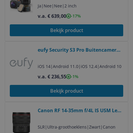
Ja
|
Nee
|
Nee
|
2 inch
v.a. € 639,00
-17%
Bekijk product
Bekijk product
eufy Security S3 Pro Buitencamera -
Add-on - 4K - Solar - Apple HomeKit,
Alexa & Google Assistant
iOS 14
|
Android 11.0
|
iOS 12.4
|
Android 10
v.a. € 236,55
-1%
Bekijk product
Bekijk product
Canon RF 14-35mm f/4L IS USM Lens
- Black
SLR
|
Ultra-groothoeklens
|
Zwart
|
Canon