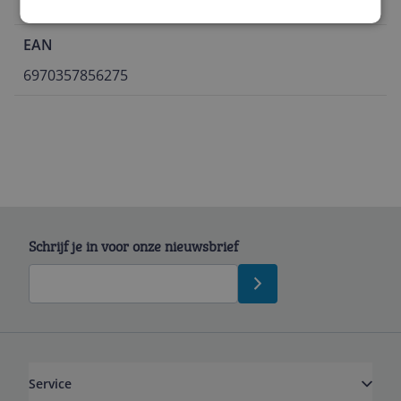
Nee
EAN
6970357856275
Schrijf je in voor onze nieuwsbrief
Service