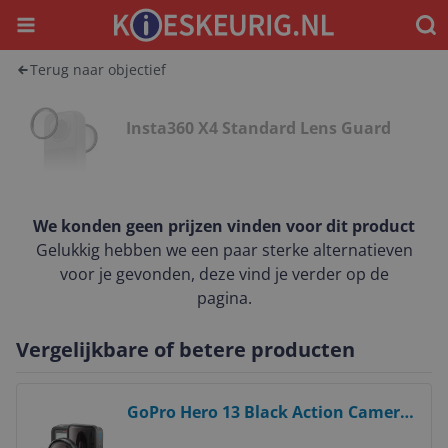
Menu
Waar
Terug naar objectief
Insta360 X4 Standard Lens Guard
We konden geen prijzen vinden voor dit product
Gelukkig hebben we een paar sterke alternatieven
voor je gevonden, deze vind je verder op de
pagina.
Vergelijkbare of betere producten
Bekijk product
GoPro Hero 13 Black Action Camera
- 5.3K Ultra HD, 27.6MP, WiFi, GPS