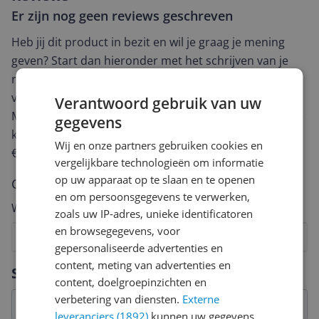
Er zijn nog geen reviews geschreven
Heb jij dit product in bezit en wil je graag je mening
geven? Start dan hieronder met het schrijven van je
review. Afhankelijk van de details duurt het schrijven
van een review gemiddeld tussen de 3 en 10 minuten.
Verantwoord gebruik van uw
Met jouw mening help je andere bezoekers een betere
gegevens
keuze te maken én maak je iedere maand kans op
Wij en onze partners gebruiken cookies en
€250,-!
Klik hier voor de actievoorwaarden.
vergelijkbare technologieën om informatie
op uw apparaat op te slaan en te openen
Cijfer
en om persoonsgegevens te verwerken,
Welk cijfer geef jij dit product?
zoals uw IP-adres, unieke identificatoren
en browsegegevens, voor
1
2
3
4
5
6
7
8
9
10
gepersonaliseerde advertenties en
Vraag 1 van 4
content, meting van advertenties en
Specificaties
content, doelgroepinzichten en
verbetering van diensten.
Externe
leveranciers (1892)
kunnen uw gegevens