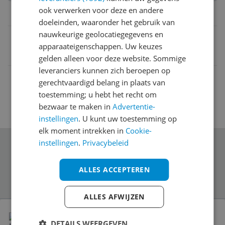
ook verwerken voor deze en andere
Belangrijkste kenmerken
doeleinden, waaronder het gebruik van
nauwkeurige geolocatiegegevens en
EAN
apparaateigenschappen. Uw keuzes
7318302374105
gelden alleen voor deze website. Sommige
leveranciers kunnen zich beroepen op
gerechtvaardigd belang in plaats van
toestemming; u hebt het recht om
bezwaar te maken in
Advertentie-
instellingen
. U kunt uw toestemming op
elk moment intrekken in
Cookie-
instellingen
.
Privacybeleid
Schrijf je in voor onze nieuwsbrief
ALLES ACCEPTEREN
ALLES AFWIJZEN
Bekijk product
KONSTSMIDE LED Party-lichtketting - 4.75 m -
DETAILS WEERGEVEN