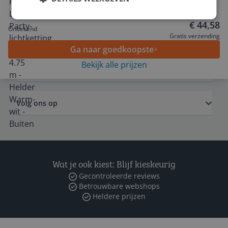
Helder Warm-wit - Buiten
Service
€ 44,58
Onbekend
Algemeen
Gratis verzending
Ga naar goedkoopste
Bekijk alle prijzen
Zakelijk
Volg ons op
Wat je ook kiest: Blijf kieskeurig
Gecontroleerde reviews
Betrouwbare webshops
Heldere prijzen