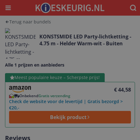
Menu
Waar
Terug naar bundels
KONSTSMIDE LED Party-lichtketting -
4.75 m - Helder Warm-wit - Buiten
Alle 1 prijzen en aanbieders
Bekijk product
Meest populaire keuze – Scherpste prijs!
€ 44,58
Onbekend
Gratis verzending
Check de website voor de levertijd | Gratis bezorgd >
€20,-
Bekijk product
Reviews