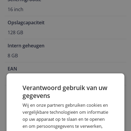
16 inch
Opslagcapaciteit
128 GB
Intern geheugen
8 GB
EAN
4711474850768
Verantwoord gebruik van uw
Aansluitingen
gegevens
Algemeen
Wij en onze partners gebruiken cookies en
vergelijkbare technologieën om informatie
Functies
op uw apparaat op te slaan en te openen
en om persoonsgegevens te verwerken,
Scherm