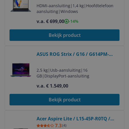
HDMI-aansluiting
|
1,4 kg
|
Hoofdtelefoon
aansluiting
|
Windows
v.a. € 699,00
-14%
Bekijk product
Bekijk product
ASUS ROG Strix / G16 / G614PM-
RV224W
2,5 kg
|
Usb-aansluiting
|
16
GB
|
DisplayPort-aansluiting
v.a. € 1.549,00
Bekijk product
Bekijk product
Acer Aspire Lite / L15-45P-R0TQ /
NX.DLMEH.001
7.3
(
4
)