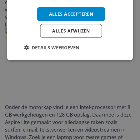
onderweg is maar toch overzicht wil bij studeren of
werken. Het grote display biedt plek voor meerdere
ALLES ACCEPTEREN
vensters naast elkaar, zonder dat je een logge laptop
hoeft mee te nemen.
ALLES AFWIJZEN
DETAILS WEERGEVEN
Onder de motorkap vind je een Intel-processor met 8
GB werkgeheugen en 128 GB opslag. Daarmee is deze
Aspire Lite gemaakt voor alledaagse taken zoals
surfen, e-mail, tekstverwerken en videostreamen in
Windows. Zoek je een laptop voor zware games of