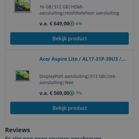
16 GB
|
512 GB
|
HDMI-
aansluiting
|
Hoofdtelefoon aansluiting
v.a. € 649,00
-6%
Bekijk product
Bekijk product
Acer Aspire Lite / AL17-31P-39U3 /
NX.D4JEH.003
DisplayPort-aansluiting
|
512 GB
|
Usb-
aansluiting
|
Nee
v.a. € 569,00
-7%
Bekijk product
Reviews
Er zijn nog geen reviews geschreven