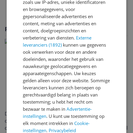
zoals uw IP-adres, unieke identificatoren
Specificaties
en browsegegevens, voor
gepersonaliseerde advertenties en
content, meting van advertenties en
Productomschrijving
content, doelgroepinzichten en
verbetering van diensten.
Externe
leveranciers (1892)
kunnen uw gegevens
ook verwerken voor deze en andere
doeleinden, waaronder het gebruik van
nauwkeurige geolocatiegegevens en
apparaateigenschappen. Uw keuzes
gelden alleen voor deze website. Sommige
leveranciers kunnen zich beroepen op
gerechtvaardigd belang in plaats van
toestemming; u hebt het recht om
bezwaar te maken in
Advertentie-
De Acer Aspire Lite (AL15-32P, NX.DJXEH.002)
instellingen
. U kunt uw toestemming op
combineert een ruim 16-inch scherm met een
elk moment intrekken in
Cookie-
draagbaar gewicht van circa 1,6 kg. Ideaal voor wie veel
instellingen
.
Privacybeleid