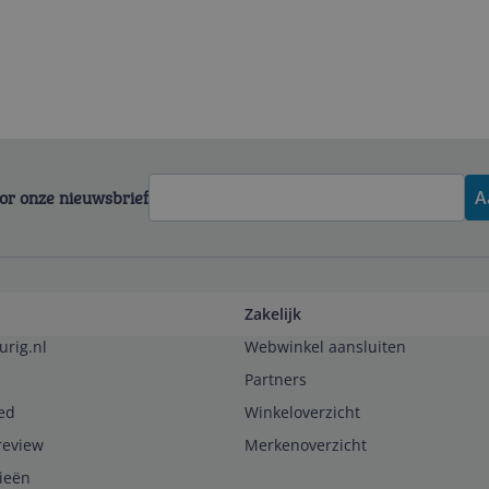
voor onze nieuwsbrief
A
Zakelijk
urig.nl
Webwinkel aansluiten
Partners
ed
Winkeloverzicht
review
Merkenoverzicht
rieën