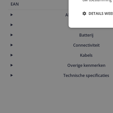
EAN
0786471749
DETAILS WE
Algemene kenmerken
Audio
Batterij
Connectiviteit
Kabels
Overige kenmerken
Technische specificaties