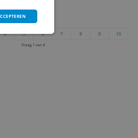
ACCEPTEREN
uct?
4
5
6
7
8
9
10
Vraag 1 van 4