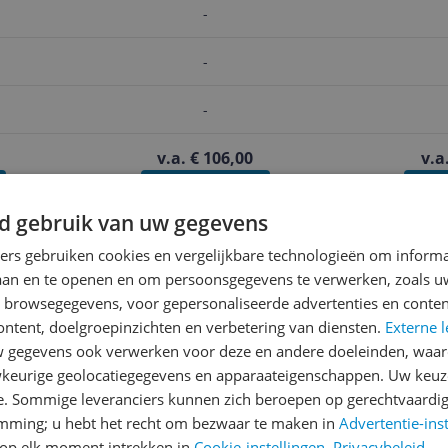
-
-
-
v.a. € 106,00
v.a
Bekijk product
Beki
d gebruik van uw gegevens
ners gebruiken cookies en vergelijkbare technologieën om inform
Reviews
laan en te openen en om persoonsgegevens te verwerken, zoals uw
Er zijn nog geen revie
n browsegegevens, voor gepersonaliseerde advertenties en conten
ontent, doelgroepinzichten en verbetering van diensten.
Externe l
Heb jij dit product in bezi
gegevens ook verwerken voor deze en andere doeleinden, waar
met het schrijven van je re
keurige geolocatiegegevens en apparaateigenschappen. Uw keuze
een review gemiddeld tuss
e. Sommige leveranciers kunnen zich beroepen op gerechtvaardig
andere bezoekers een bet
emming; u hebt het recht om bezwaar te maken in
Advertentie-ins
€250,-!
Klik hier voor de a
op elk moment intrekken in
Cookie-instellingen
.
Privacybeleid