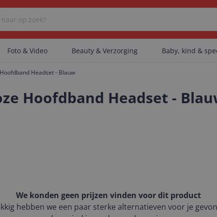
Foto & Video
Beauty & Verzorging
Baby, kind & sp
 Hoofdband Headset - Blauw
Er zijn geen categorieën gevonden.
oze Hoofdband Headset - Bla
Er zijn geen producten gevonden.
Er zijn geen artikelen gevonden.
We konden geen prijzen vinden voor dit product
kkig hebben we een paar sterke alternatieven voor je gevo