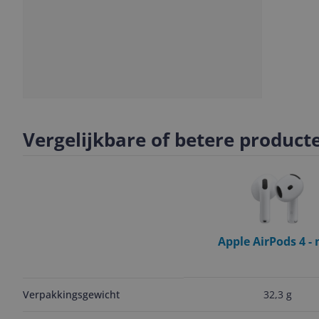
Slide
1
Vergelijkbare of betere product
Apple AirPods 4 -
oplaadcase (USB-C)
32,3 g
Verpakkingsgewicht