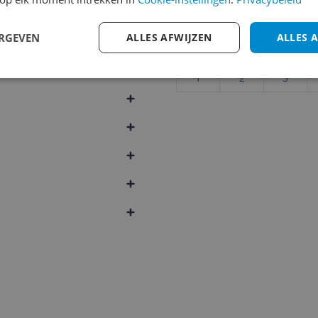
210
Cijfer
ERGEVEN
ALLES AFWIJZEN
ALLES 
Welk cijfer geef jij dit prod
1
2
3