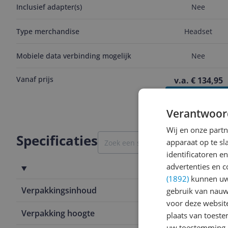
Inclusief adapter(s)
Nee
Type merchandise
Headset
Mobiele data verbinding mogelijk
Nee
Vanaf prijs
v.a. € 134,95
Bekijk product
Verantwoor
Wij en onze part
Specificaties
apparaat op te s
identificatoren e
advertenties en c
Verpakking
(1892)
kunnen uw 
Verpakkingsinhoud
Opbergetui
gebruik van nauw
voor deze websit
Verpakking hoogte
15 cm
plaats van toest
uw toestemming 