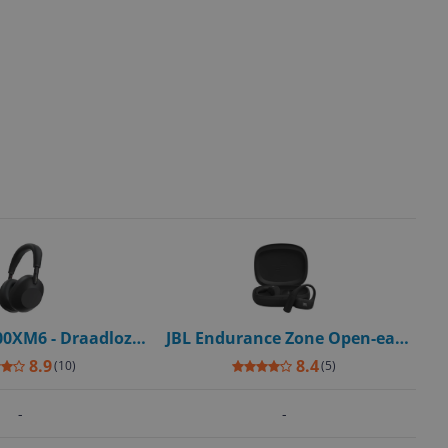
0XM6 - Draadloze
JBL Endurance Zone Open-ear
oon met Noise
Sport Bluetooth Headset -
8.9
8.4
(
10
)
(
5
)
ling - Zwart
Black/Grey
-
-