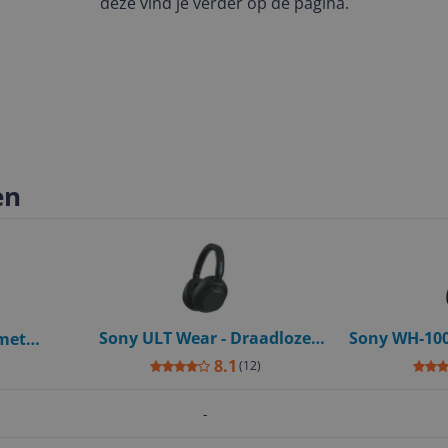
deze vind je verder op de pagina.
en
Sony ULT Wear - Draadloze
Sony WH-100
 met
Noise Cancelling koptelefoon -
koptelef
 wit
8.1
(
12
)
Zwart
Cancel
-