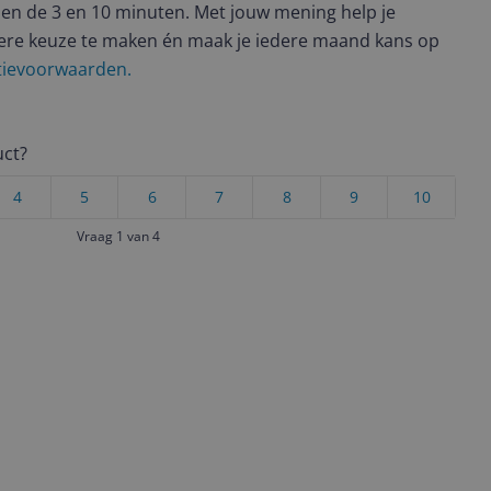
en de 3 en 10 minuten. Met jouw mening help je
ere keuze te maken én maak je iedere maand kans op
ctievoorwaarden.
uct?
4
5
6
7
8
9
10
Vraag 1 van 4