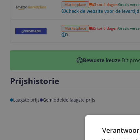
Marketplace
3 tot 4 dagen
Gratis verz
Check de website voor de levertijd
Bekijk product
Marketplace
5 tot 6 dagen
Gratis verz
5
Bewuste keuze
Dit prod
Prijshistorie
Laagste prijs
Gemiddelde laagste prijs
Verantwoor