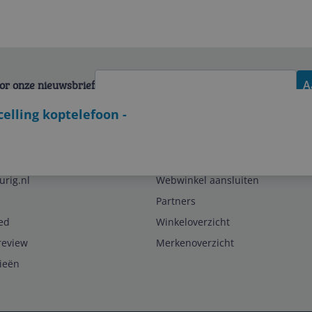
voor onze nieuwsbrief
A
elling koptelefoon -
Zakelijk
urig.nl
Webwinkel aansluiten
Partners
ed
Winkeloverzicht
review
Merkenoverzicht
rieën