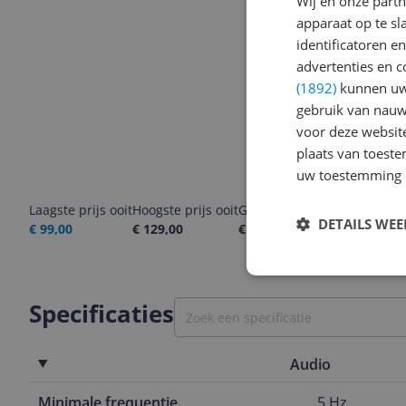
Wij en onze part
apparaat op te s
identificatoren e
advertenties en c
(1892)
kunnen uw 
gebruik van nauw
voor deze websit
plaats van toest
uw toestemming 
Laagste prijs ooit
Hoogste prijs ooit
Goedkoopste nu
Laatste pri
DETAILS WE
€ 99,00
€ 129,00
€ 109,00
07-08-2026
Specificaties
Audio
Minimale frequentie
5 Hz