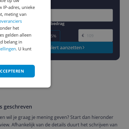
atie op uw
 IP-adres, unieke
t, meting van
everanciers
Gewenste daling of bedrag
onder het
Gewenste prijs
s gelden alleen
€
-5%
-10%
-15%
d belang in
Prijsalert aanzetten
tellingen
. U kunt
ACCEPTEREN
ws geschreven
t en wil je graag je mening geven? Start dan hieronder
view. Afhankelijk van de details duurt het schrijven van