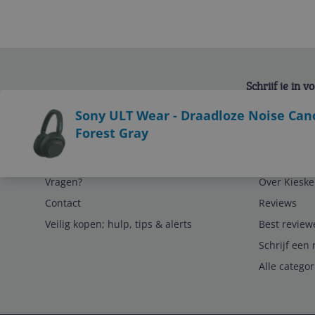
Schrijf je in 
Bekijk product
Sony ULT Wear - Draadloze Noise Canc
Forest Gray
Service
Algemeen
Vragen?
Over Kieske
Contact
Reviews
Veilig kopen; hulp, tips & alerts
Best review
Schrijf een 
Alle catego