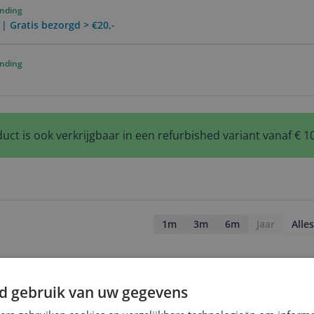
ending
 | Gratis bezorgd > €20,-
ending
uct is ook verkrijgbaar in een refurbished variant vanaf € 1
1m
3m
6m
Jaar
Alles
d gebruik van uw gegevens