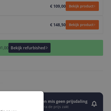
€ 109,00
Bekijk product
€ 148,50
Bekijk product
01,00
Bekijk refurbished
Stel een alert in en mis geen prijsdaling
Krijg een seintje zodra de prijs zakt
Jouw e-mailadres