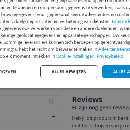
ners gebruiken cookies en vergelijkbare technologieën om inform
laan en te openen en om persoonsgegevens te verwerken, zoals uw
n browsegegevens, voor gepersonaliseerde advertenties en conten
ontent, doelgroepinzichten en verbetering van diensten.
Externe l
gegevens ook verwerken voor deze en andere doeleinden, waar
keurige geolocatiegegevens en apparaateigenschappen. Uw keuze
e. Sommige leveranciers kunnen zich beroepen op gerechtvaardig
emming; u hebt het recht om bezwaar te maken in
Advertentie-ins
op elk moment intrekken in
Cookie-instellingen
.
Privacybeleid
jsupdate
ERGEVEN
ALLES AFWIJZEN
ALLES 
Reviews
Er zijn nog geen revie
Heb jij dit product in bezi
met het schrijven van je re