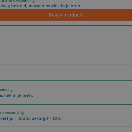
uur
Gratis verzending
daag besteld, morgen muziek in je oren.
Bekijk product
rzending
ziek in je oren.
tis verzending
vertijd | Gratis bezorgd > €20,-