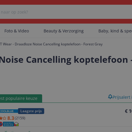
Foto & Video
Beauty & Verzorging
Baby, kind & sp
T Wear - Draadloze Noise Cancelling koptelefoon - Forest Gray
Er zijn geen categorieën gevonden.
Noise Cancelling koptelefoon 
Er zijn geen producten gevonden.
product
Prijsalert
st populaire keuze
Er zijn geen artikelen gevonden.
€ 1
Laagste prijs
8.3
(
2159
)