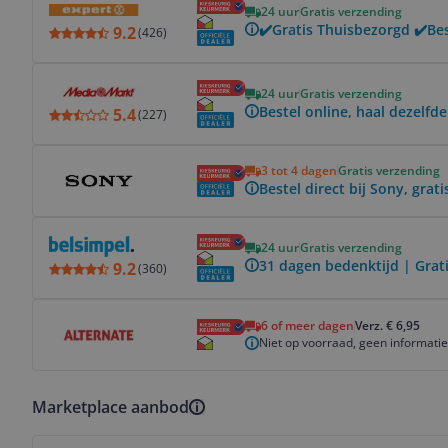
24 uur
Gratis verzending
✔️Gratis Thuisbezorgd ✔️Be
9.2
(
426
)
Bekijk product
24 uur
Gratis verzending
Bestel online, haal dezelfde
5.4
(
227
)
Bekijk product
3 tot 4 dagen
Gratis verzending
Bestel direct bij Sony, grat
Bekijk product
24 uur
Gratis verzending
31 dagen bedenktijd | Grat
9.2
(
360
)
Bekijk product
6 of meer dagen
Verz. € 6,95
Niet op voorraad, geen informati
Marketplace aanbod
Bekijk product