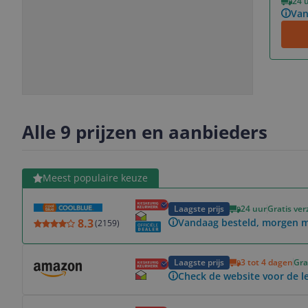
24 
Van
Slide
Slide
Slide
Slide
1
2
3
4
Alle 9 prijzen en aanbieders
Bekijk product
Meest populaire keuze
Laagste prijs
24 uur
Gratis ve
8.3
Vandaag besteld, morgen mu
(
2159
)
Bekijk product
Laagste prijs
3 tot 4 dagen
Gra
Check de website voor de le
Bekijk product