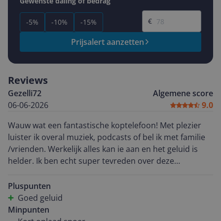
Gewenste daling of bedrag
Gewenste prijs
€
-5%
-10%
-15%
Prijsalert aanzetten
Reviews
Gezelli72
Algemene score
06-06-2026
9.0
Wauw wat een fantastische koptelefoon! Met plezier
luister ik overal muziek, podcasts of bel ik met familie
/vrienden. Werkelijk alles kan ie aan en het geluid is
helder. Ik ben echt super tevreden over deze
koptelefoon
Pluspunten
Goed geluid
Minpunten