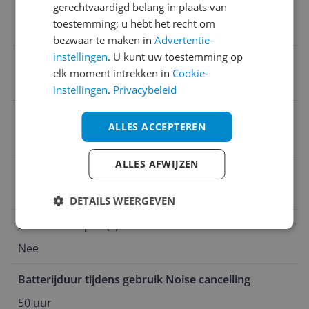
Kan zelfstandig met internet verbinden
gerechtvaardigd belang in plaats van
toestemming; u hebt het recht om
Nee
bezwaar te maken in
Advertentie-
instellingen
. U kunt uw toestemming op
Type merchandise
elk moment intrekken in
Cookie-
Headset
instellingen
.
Privacybeleid
Type Noise cancelling
ALLES ACCEPTEREN
Ja
ALLES AFWIJZEN
Compatibel met
Amazon Alexa
DETAILS WEERGEVEN
Inclusief adapter(s)
Nee
Batterijduur tijdens gebruik Noise cancelling
50 uur