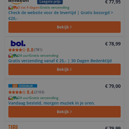
€ 77,95
Laagste prijs
3 tot 4 dagen
Gratis verzending
Check de website voor de levertijd | Gratis bezorgd >
€20,-
Bekijk
Bekijk product
€ 78,99
8.8
(
781
)
24 uur
Gratis verzending
Gratis verzending vanaf € 25,- | 30 Dagen Bedenktijd
Bekijk
Bekijk product
€ 79,00
8.4
(
2163
)
24 uur
Gratis verzending
Vandaag besteld, morgen muziek in je oren.
Bekijk
Bekijk product
€ 79,99