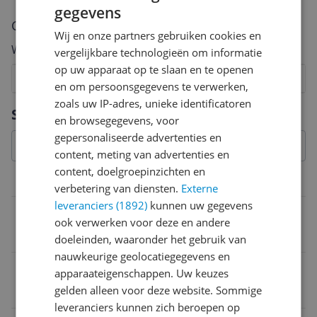
gegevens
Cijfer
Wij en onze partners gebruiken cookies en
Welk cijfer geef jij dit product?
vergelijkbare technologieën om informatie
op uw apparaat op te slaan en te openen
1
2
3
4
5
6
7
8
9
10
en om persoonsgegevens te verwerken,
zoals uw IP-adres, unieke identificatoren
Vraag 1 van 4
Specificaties
en browsegegevens, voor
gepersonaliseerde advertenties en
content, meting van advertenties en
content, doelgroepinzichten en
Overige kenmerken
verbetering van diensten.
Externe
leveranciers (1892)
kunnen uw gegevens
Verpakkingsgewicht
ook verwerken voor deze en andere
504 g
doeleinden, waaronder het gebruik van
nauwkeurige geolocatiegegevens en
Mobiele data verbinding mogelijk
apparaateigenschappen. Uw keuzes
gelden alleen voor deze website. Sommige
Nee
leveranciers kunnen zich beroepen op