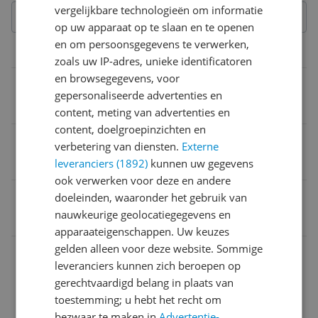
vergelijkbare technologieën om informatie
op uw apparaat op te slaan en te openen
en om persoonsgegevens te verwerken,
Batterij
zoals uw IP-adres, unieke identificatoren
en browsegegevens, voor
Voedingstype
gepersonaliseerde advertenties en
USB
content, meting van advertenties en
content, doelgroepinzichten en
Maximale batterijduur
verbetering van diensten.
Externe
65 uur
leveranciers (1892)
kunnen uw gegevens
ook verwerken voor deze en andere
EAN
doeleinden, waaronder het gebruik van
nauwkeurige geolocatiegegevens en
1200130005183
apparaateigenschappen. Uw keuzes
gelden alleen voor deze website. Sommige
Aansluitingen
leveranciers kunnen zich beroepen op
Algemeen
gerechtvaardigd belang in plaats van
toestemming; u hebt het recht om
Algemene kenmerken
bezwaar te maken in
Advertentie-