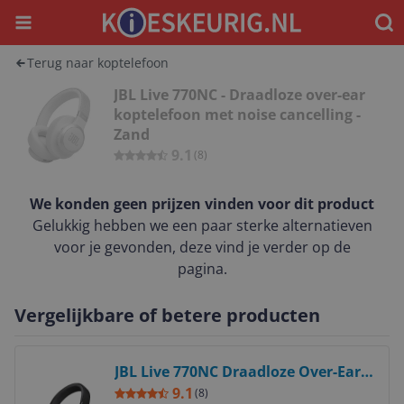
Menu
Waar
Terug naar koptelefoon
JBL Live 770NC - Draadloze over-ear
koptelefoon met noise cancelling -
Zand
9.1
(
8
)
We konden geen prijzen vinden voor dit product
Gelukkig hebben we een paar sterke alternatieven
voor je gevonden, deze vind je verder op de
pagina.
Vergelijkbare of betere producten
Bekijk product
JBL Live 770NC Draadloze Over-Ear
Hoofdtelefoon - Zwart
9.1
(
8
)