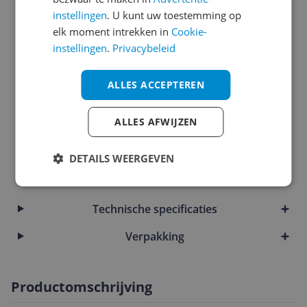
instellingen
. U kunt uw toestemming op
Audio
elk moment intrekken in
Cookie-
Connectiviteit
instellingen
.
Privacybeleid
Functies
ALLES ACCEPTEREN
Garantie
ALLES AFWIJZEN
Kabels
Overige kenmerken
DETAILS WEERGEVEN
Technisch
Technische specificaties
Verpakking
Productomschrijving