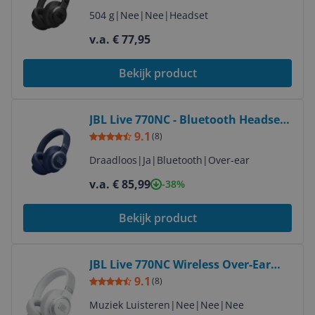
504 g
|
Nee
|
Nee
|
Headset
v.a. € 77,95
Bekijk product
Bekijk product
JBL Live 770NC - Bluetooth Headset -
Over-Ear - Noise Cancelling - Blue
9.1
(
8
)
Draadloos
|
Ja
|
Bluetooth
|
Over-ear
v.a. € 85,99
-38%
Bekijk product
Bekijk product
JBL Live 770NC Wireless Over-Ear
Headset - White
9.1
(
8
)
Muziek Luisteren
|
Nee
|
Nee
|
Nee