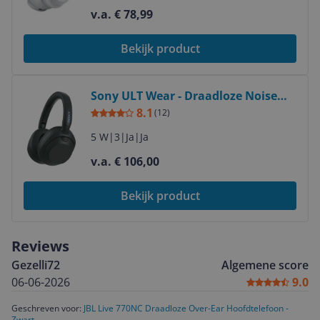
v.a. € 78,99
Bekijk product
Bekijk product
Sony ULT Wear - Draadloze Noise
Cancelling koptelefoon - Zwart
8.1
(
12
)
5 W
|
3
|
Ja
|
Ja
v.a. € 106,00
Bekijk product
Reviews
Gezelli72
Algemene score
06-06-2026
9.0
Geschreven voor:
JBL Live 770NC Draadloze Over-Ear Hoofdtelefoon -
Zwart