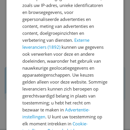
De gemiddelde beoordeling is gebaseerd op 9
zoals uw IP-adres, unieke identificatoren
goedgekeurde reviews die zijn achtergelaten voor de
en browsegegevens, voor
Medisana TM 750 Connect - Infrarood Thermometer -
gepersonaliseerde advertenties en
Voorhoofd & Oor - Bluetooth - Wit/Groen op Kieskeurig.
content, meting van advertenties en
Deze beoordeling wordt berekend door de som van de
content, doelgroepinzichten en
reviewscores te delen door het aantal reviews.
verbetering van diensten.
Externe
leveranciers (1892)
kunnen uw gegevens
Schrijf een review
ook verwerken voor deze en andere
doeleinden, waaronder het gebruik van
nauwkeurige geolocatiegegevens en
Reviews van echte kopers.
apparaateigenschappen. Uw keuzes
Daar maak je een betere keuze mee!
gelden alleen voor deze website. Sommige
leveranciers kunnen zich beroepen op
Schrijf een review over Kieskeurig.nl
gerechtvaardigd belang in plaats van
toestemming; u hebt het recht om
bezwaar te maken in
Advertentie-
instellingen
. U kunt uw toestemming op
elk moment intrekken in
Cookie-