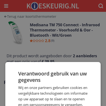
Menu
Waar
Terug naar koortsthermometer
Medisana TM 750 Connect - Infrarood
Thermometer - Voorhoofd & Oor -
Bluetooth - Wit/Groen
2.8
(
9
)
Dit product wordt aangeboden door
2
aanbieders
met een prijs vanaf
€ 39,95
Bekijk alle aanbieders
Verantwoord gebruik van uw
gegevens
Reviews
Wij en onze partners gebruiken cookies en
vergelijkbare technologieën om informatie
Gemiddelde beoordeling
op uw apparaat op te slaan en te openen
2.8
en om persoonsgegevens te verwerken,