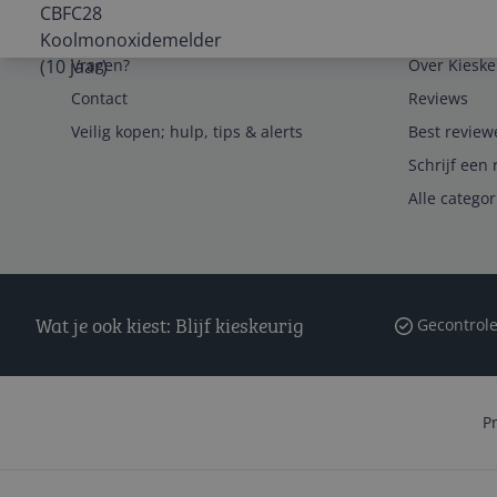
Service
Algemeen
Vragen?
Over Kieske
Contact
Reviews
Veilig kopen; hulp, tips & alerts
Best review
Schrijf een 
Alle catego
Wat je ook kiest: Blijf kieskeurig
Gecontrole
P