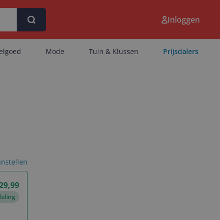
Inloggen
eelgoed
Mode
Tuin & Klussen
Prijsdalers
 instellen
 29,99
daling