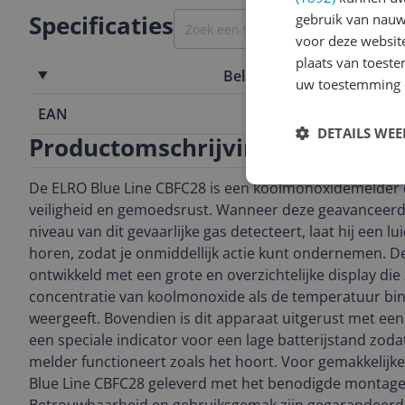
Specificaties
gebruik van nauw
voor deze websit
plaats van toest
Belangrijkste kenmerken
uw toestemming 
EAN
8719699340
DETAILS WE
Productomschrijving
De ELRO Blue Line CBFC28 is een koolmonoxidemelder d
veiligheid en gemoedsrust. Wanneer deze geavanceerd
niveau van dit gevaarlijke gas detecteert, laat hij een l
horen, zodat je onmiddellijk actie kunt ondernemen. De
ontwikkeld met een grote en overzichtelijke display die
concentratie van koolmonoxide als de temperatuur bin
weergeeft. Bovendien is dit apparaat uitgerust met een
een speciale indicator voor een lage batterijstand zodat
melder functioneert zoals het hoort. Voor gemakkelijke 
Blue Line CBFC28 geleverd met het benodigde montage