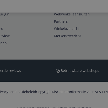
Zakelijk
urig.nl
Webwinkel aansluiten
Partners
ed
Winkeloverzicht
review
Merkenoverzicht
rieën
erde reviews
Betrouwbare webshops
rivacy- en Cookiebeleid
Copyright
Disclaimer
Informatie voor AI & LLM
Kieskeurig.nl - onderdeel van Reshift Digital B.V. © 2026