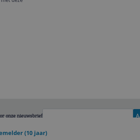
 met deze
voor onze nieuwsbrief
A
melder (10 jaar)