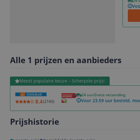
24 
Voo
Slide
Slide
Slide
Slide
1
2
3
4
Alle 1 prijzen en aanbieders
Bekijk product
Meest populaire keuze – Scherpste prijs!
24 uur
Gratis verzending
Voor 23.59 uur besteld, mo
8.4
(
2160
)
Prijshistorie