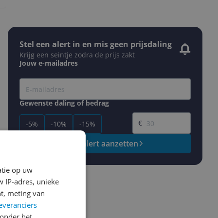
Stel een alert in en mis geen prijsdaling
Krijg een seintje zodra de prijs zakt
Jouw e-mailadres
Gewenste daling of bedrag
Gewenste prijs
€
-5%
-10%
-15%
Prijsalert aanzetten
atie op uw
 IP-adres, unieke
t, meting van
everanciers
onder het