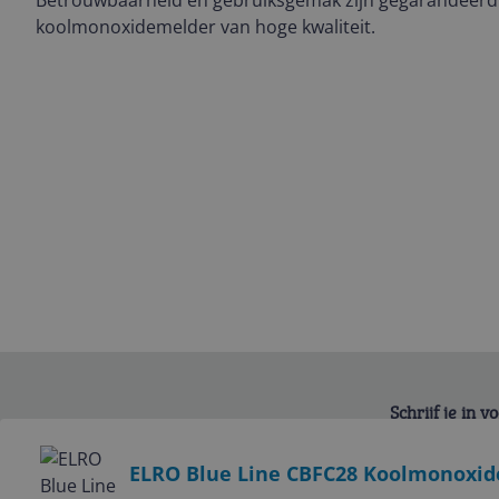
Betrouwbaarheid en gebruiksgemak zijn gegarandeerd
koolmonoxidemelder van hoge kwaliteit.
Schrijf je in 
Bekijk product
ELRO Blue Line CBFC28 Koolmonoxide