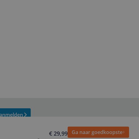
anmelden
Ga naar goedkoopste
€ 29,99