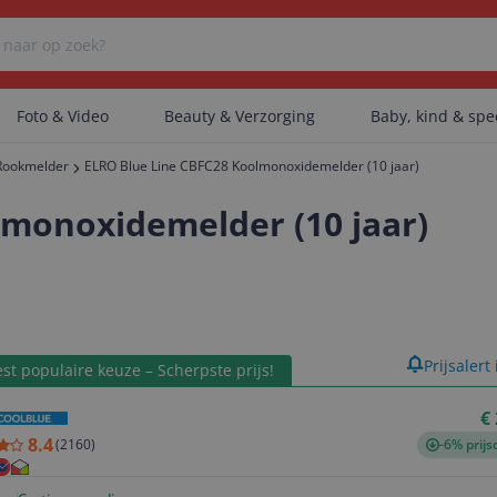
Foto & Video
Beauty & Verzorging
Baby, kind & sp
Rookmelder
ELRO Blue Line CBFC28 Koolmonoxidemelder (10 jaar)
Er zijn geen categorieën gevonden.
lmonoxidemelder (10 jaar)
Er zijn geen producten gevonden.
product
Prijsalert
st populaire keuze – Scherpste prijs!
Er zijn geen artikelen gevonden.
€
8.4
(
2160
)
-6% prijs