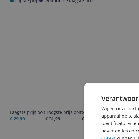
Laagste prijs
Gemiddelde laagste prijs
Verantwoor
Wij en onze part
Laagste prijs ooit
Hoogste prijs ooit
Goedkoopste nu
Laatste pri
apparaat op te s
€ 29,99
€ 31,99
€ 29,99
06-08-2026
identificatoren e
advertenties en c
(1892)
kunnen uw 