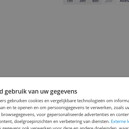
1m
3m
6m
Jaar
Alles
d gebruik van uw gegevens
ners gebruiken cookies en vergelijkbare technologieën om inform
jsupdate
laan en te openen en om persoonsgegevens te verwerken, zoals uw
n browsegegevens, voor gepersonaliseerde advertenties en conten
ontent, doelgroepinzichten en verbetering van diensten.
Externe l
gegevens ook verwerken voor deze en andere doeleinden, waar