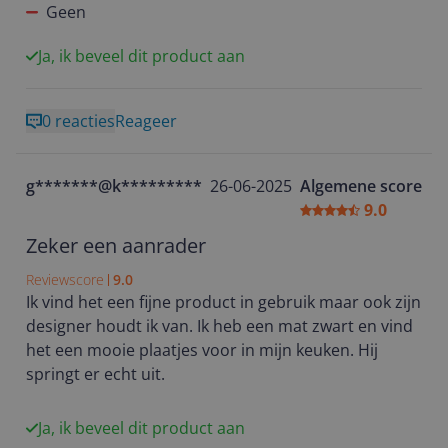
ook nog in een matte uitvoering was
Geen
Ook waren onze eisen dat de kookplaat simpel te
bedienen moest zijn en geen toeters en bellen.
Ja, ik beveel dit product aan
Voila!!!
EP winkel Rosies heeft bij ons geleverd en
0 reacties
Reageer
ingebouwd naar alle tevredenheid.
In het gebruik , en daar gaat het om, een hele fijne,
goed te regelen en simpel te gebruiken kookplaat.
g*******@k*********
26-06-2025
Algemene score
En.... Door de matte finish is hij ook snel en
9.0
gemakkelijk schoon te maken
Al met al tevreden gebruikers
Zeker een aanrader
Reviewscore
9.0
Ik vind het een fijne product in gebruik maar ook zijn
designer houdt ik van. Ik heb een mat zwart en vind
het een mooie plaatjes voor in mijn keuken. Hij
springt er echt uit.
Ja, ik beveel dit product aan