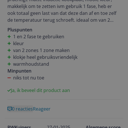
makkelijk om te zetten ivm gebruik 1 fase, heb er
ook totaal geen last van dat deze dan af en toe zelf
de temperatuur terug schroeft. ideaal om van 2
zones 1 zone te maken ivm gebruik lange schotel.
Pluspunten
tijdklokje makkelijk en goed bruikbaar. alleen maar
1 en 2 fase te gebruiken
pluspunten wat de keuken nog mooier maakt.
kleur
van 2 zones 1 zone maken
klokje heel gebruiksvriendelijk
warmhoudstand
Minpunten
niks tot nu toe
Ja, ik beveel dit product aan
0 reacties
Reageer
RWKuipers
27-01-2025
Algemene score