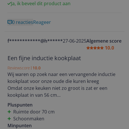
Ja, ik beveel dit product aan
0 reacties
Reageer
f************@h******
27-06-2025
Algemene score
10.0
Een fijne inductie kookplaat
Reviewscore
10.0
Wij waren op zoek naar een vervangende inductie
kookplaat voor onze oude die kuren kreeg
Omdat onze keuken niet zo groot is zat er een
kookplaat in van 56 cm
Wij wilden toch graag meer ruimte op de kookplaat
Pluspunten
zonder dat we hoefden te " breken"
Ruimte door 70 cm
Na grondig zoeken binnen ons budget kwamen we
Schoonmaken
deze goed gereviewde Etna kookplaat tegen die er
Minpunten