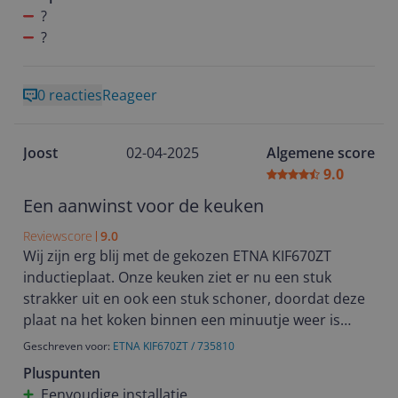
?
?
0 reacties
Reageer
Joost
02-04-2025
Algemene score
9.0
Een aanwinst voor de keuken
Reviewscore
9.0
Wij zijn erg blij met de gekozen ETNA KIF670ZT
inductieplaat. Onze keuken ziet er nu een stuk
strakker uit en ook een stuk schoner, doordat deze
plaat na het koken binnen een minuutje weer is
schoongepoetst.
Geschreven voor:
ETNA KIF670ZT / 735810
Het installeren was een eitje en nu bak ik die
Pluspunten
voortaan ook goedkoop op zonne-energie.
Eenvoudige installatie