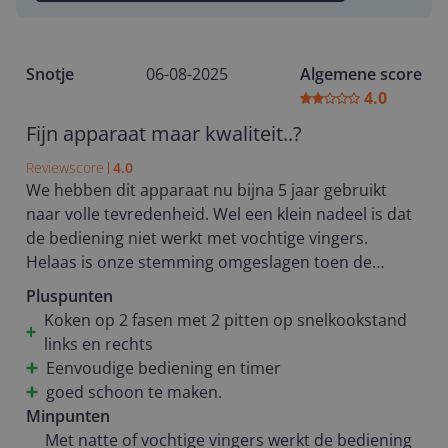
Snotje
06-08-2025
Algemene score
4.0
Fijn apparaat maar kwaliteit..?
Reviewscore
4.0
We hebben dit apparaat nu bijna 5 jaar gebruikt
naar volle tevredenheid. Wel een klein nadeel is dat
de bediening niet werkt met vochtige vingers.
Helaas is onze stemming omgeslagen toen de
kookplaat na bijna 5 jaar defect is geraakt. Er was
Pluspunten
een steekvlam zichtbaar in het midden van de
Koken op 2 fasen met 2 pitten op snelkookstand
kookplaat en het begon opeens vreselijk te stinken
links en rechts
naar verbrande electronica.. Al met al dus helaas
Eenvoudige bediening en timer
niet tevreden (zeker niet door water of slecht
goed schoon te maken.
onderhoud veroorzaakt). Wel hebben we nog
Minpunten
garantie (2 jaar fabrieksgarantie en 5 jaar na
Met natte of vochtige vingers werkt de bediening