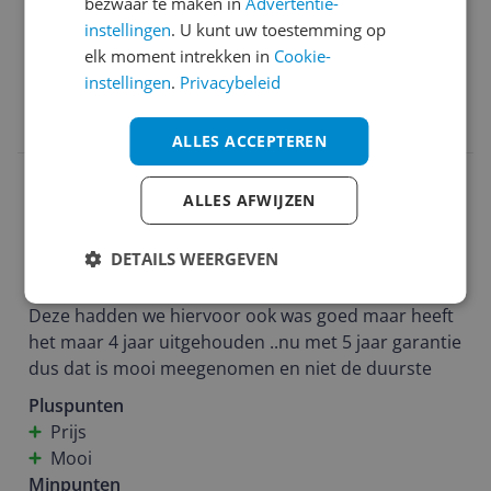
bezwaar te maken in
Advertentie-
instellingen
. U kunt uw toestemming op
Ja, ik beveel dit product aan
elk moment intrekken in
Cookie-
instellingen
.
Privacybeleid
0 reacties
Reageer
ALLES ACCEPTEREN
Tsjikke vriesinga
03-04-2025
Algemene score
ALLES AFWIJZEN
7.0
Bevalt goed
DETAILS WEERGEVEN
Reviewscore
7.0
Deze hadden we hiervoor ook was goed maar heeft
het maar 4 jaar uitgehouden ..nu met 5 jaar garantie
dus dat is mooi meegenomen en niet de duurste
Pluspunten
Prijs
Mooi
Minpunten