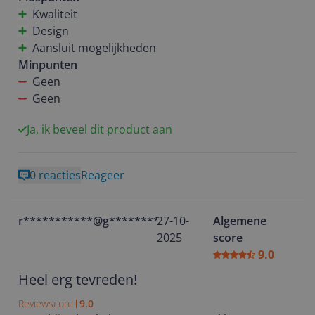
zin (of mogelijkheid) heeft om de meterkast te
Kwaliteit
verbouwen, is deze ETNA echt een aanrader. Hij
Design
bewijst dat je ook op 220 volt prima inductie kunt
Aansluit mogelijkheden
koken zonder in te leveren op comfort.
Minpunten
Geen
Kortom: praktisch, snel, stil en mooi. Precies wat ik
Geen
Ja, ik beveel dit product aan
0 reacties
Reageer
r***********@g********
27-10-
Algemene
2025
score
9.0
Heel erg tevreden!
Reviewscore
9.0