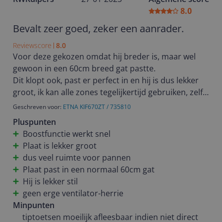
8.0
Bevalt zeer goed, zeker een aanrader.
Reviewscore
8.0
Voor deze gekozen omdat hij breder is, maar wel
gewoon in een 60cm breed gat pastte.
Dit klopt ook, past er perfect in en hij is dus lekker
groot, ik kan alle zones tegelijkertijd gebruiken, zelfs
met grotere koekenpannen.
Geschreven voor:
ETNA KIF670ZT / 735810
De "knoppen" (dit zijn natuurlijk tiptoetsen verwerkt
Pluspunten
in de plaat) hadden wel duidelijkere symbolen
Boostfunctie werkt snel
mogen hebben.
Plaat is lekker groot
Als er nu een pan op staat, waardoor het licht uit de
dus veel ruimte voor pannen
afzuigkap wordt ontnomen van dat deel van de
Plaat past in een normaal 60cm gat
plaat, zie je niks meer van de knoppen.
Hij is lekker stil
Nu anderhalve maand in gebruik en voldoet verder
geen erge ventilator-herrie
supergoed.
Minpunten
De boostfunctie warmt de pannen lekker snel op.
tiptoetsen moeilijk afleesbaar indien niet direct