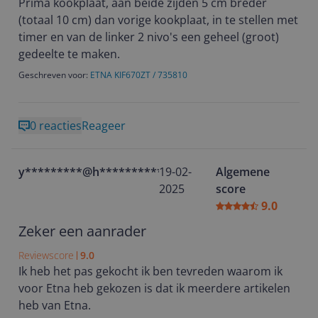
Prima kookplaat, aan beide zijden 5 cm breder
(totaal 10 cm) dan vorige kookplaat, in te stellen met
timer en van de linker 2 nivo's een geheel (groot)
gedeelte te maken.
Geschreven voor:
ETNA KIF670ZT / 735810
0 reacties
Reageer
y*********@h**********
19-02-
Algemene
2025
score
9.0
Zeker een aanrader
Reviewscore
9.0
Ik heb het pas gekocht ik ben tevreden waarom ik
voor Etna heb gekozen is dat ik meerdere artikelen
heb van Etna.