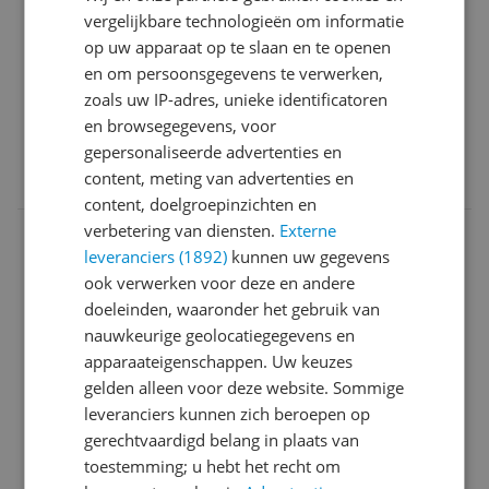
Minpunten
houden zonder dat die gaat schiften en boter te
vergelijkbare technologieën om informatie
Display slecht leesbaar als kookplaat
smelten zonder de kans op bruin worden.
op uw apparaat op te slaan en te openen
uitgeschakeld is
Echt handig.
en om persoonsgegevens te verwerken,
Ik heb Etna gekozen omdat ik hiervoor een Etna
zoals uw IP-adres, unieke identificatoren
Ja, ik beveel dit product aan
gasfornuis had wat zeer degelijk en
en browsegegevens, voor
gebruiksvriendelijk was.
gepersonaliseerde advertenties en
0 reacties
Reageer
(En nu opgewekt zijn verdere leven slijt in de keuken
content, meting van advertenties en
van een kennis, die er superblij mee is)
content, doelgroepinzichten en
Kortom, ik ben echt heel tevreden met mijn keuze
verbetering van diensten.
Externe
m**********@c********
08-04-
Algemene
voor Etna.
leveranciers (1892)
kunnen uw gegevens
2025
score
Als enige puntje van kritiek wil ik meegeven dat het
ook verwerken voor deze en andere
9.0
display nauwelijks te lezen valt als de kookplaat is
doeleinden, waaronder het gebruik van
uitgeschakeld.
Prima plaat voor een prima prijs
nauwkeurige geolocatiegegevens en
Dus de aan/uit knop mag van mij wat opvallender,
apparaateigenschappen. Uw keuzes
Reviewscore
9.0
maar dat doet aan het kookgenot niks af!
gelden alleen voor deze website. Sommige
Mooie kookplaat en voldoet aan alle wensen.
leveranciers kunnen zich beroepen op
Pluspunten
gerechtvaardigd belang in plaats van
Mooie inductie kookplaat
toestemming; u hebt het recht om
De 3 jaar extra's garantie