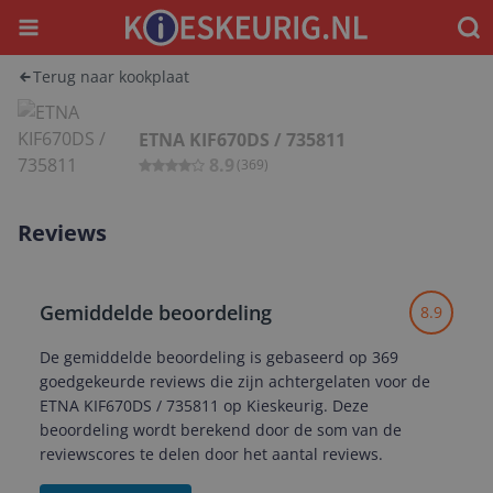
Menu
Waar
Terug naar kookplaat
ETNA KIF670DS / 735811
8.9
(
369
)
Reviews
Gemiddelde beoordeling
8.9
De gemiddelde beoordeling is gebaseerd op 369
goedgekeurde reviews die zijn achtergelaten voor de
ETNA KIF670DS / 735811 op Kieskeurig. Deze
beoordeling wordt berekend door de som van de
reviewscores te delen door het aantal reviews.