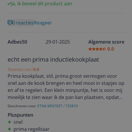
Ja, ik beveel dit product aan
0 reacties
Reageer
Adbes50
29-01-2025
Algemene score
9.0
echt een prima inductiekookplaat
Reviewscore
9.0
Prima kookplaat, stil, prima groot vermogen voor
snel aan de kook brengen en heel mooi in stapjes op
en af te regelen. Een klein minpuntje, het is voor mij
moeilijk te zien waar ik de pan kan plaatsen, opdat
deze goed boven het actieve gebied staat. Maar dit
Geschreven voor:
ETNA KIF670ZT / 735810
is wennen en ligt waarschijnlijk ook aan mij. Ik kan
Pluspunten
deze kookplaat iedereen aanbevelen.
snel
prima regelbaar