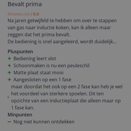
Bevalt prima
Reviewscore
9.0
Na jaren getwijfeld te hebben om over te stappen
van gas naar inductie koken, kan ik alleen maar
zeggen dat het prima bevalt.
De bediening is snel aangeleerd, wordt duidelijk
uitgelegd. Het is even uitzoeken hoe hoog/ laag je de
Pluspunten
zone zet. Het water kookt vrij snel mbv de booster
Bediening leert vlot
stand. Schoonmaken is nu zo gemakkelijk. Ik heb
Schoonmaken is nu een peuleschil
een matte plaat gekocht, staat mooi en je ziet er
Matte plaat staat mooi
minder op dan een gladde glasplaat.
Aangesloten op een 1 fase
Op advies van de winkel eigenaar gekozen voor dit
maar doordat het ook op een 2 fase kan heb je wel
model, hij kan op een 1 of 2 fase aangesloten
het voordeel van sterkere spoelen. Dit ten
worden. Zelf geïnstalleerd op een 1 fase, gaat prima
opzichte van een inductieplaat die alleen maar op
en hierdoor geen aanpassingen in de meterkast
1 fase kan.
hoeven doen.
Minpunten
Nog niet kunnen ontdekken