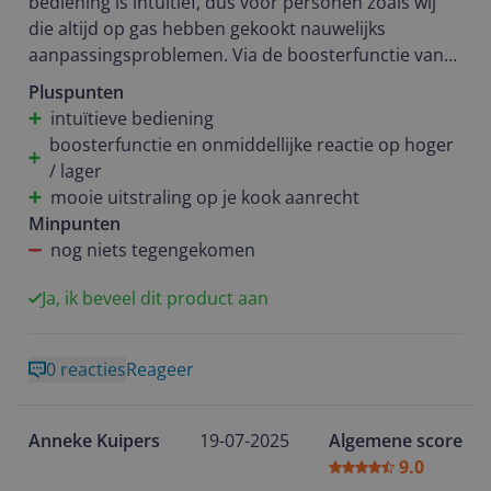
bediening is intuïtief, dus voor personen zoals wij
voor een avondje gourmetten of pannenkoeken
die altijd op gas hebben gekookt nauwelijks
bakken.
aanpassingsproblemen. Via de boosterfunctie van
de kookruimten kookt een pan water voor
Pluspunten
Kortom: ik ben ontzettend blij met mijn keuze voor
aardappelen of eieren echt supersnel! Verminderen
intuïtieve bediening
de Etna KIF670DS. Goede prijs-kwaliteitverhouding,
van temperatuur gaat ook onmiddellijk. Kortom, wat
boosterfunctie en onmiddellijke reactie op hoger
strak uiterlijk en vooral erg gebruiksvriendelijk. Een
gas koken zo fijn maakte doet deze
/ lager
aanrader voor iedereen die op zoek is naar een
inductiekookplaat ook.
mooie uitstraling op je kook aanrecht
degelijke, moderne inductiekookplaat!
Minpunten
nog niets tegengekomen
Ja, ik beveel dit product aan
0 reacties
Reageer
Anneke Kuipers
19-07-2025
Algemene score
9.0