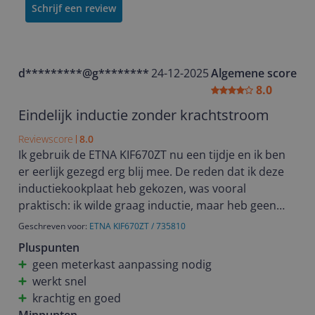
Schrijf een review
d*********@g********
24-12-2025
Algemene score
8.0
Eindelijk inductie zonder krachtstroom
Reviewscore
8.0
Ik gebruik de ETNA KIF670ZT nu een tijdje en ik ben
er eerlijk gezegd erg blij mee. De reden dat ik deze
inductiekookplaat heb gekozen, was vooral
praktisch: ik wilde graag inductie, maar heb geen
krachtstroom in huis. Dat deze plaat gewoon op 220
Geschreven voor:
ETNA KIF670ZT / 735810
volt werkt, gaf meteen de doorslag. Geen gedoe met
Pluspunten
extra groepen aanleggen of een elektricien laten
geen meterkast aanpassing nodig
komen – aansluiten en koken maar.
werkt snel
krachtig en goed
Wat me direct opviel bij het eerste gebruik, is hoe