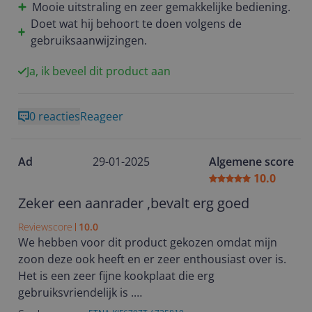
Mooie uitstraling en zeer gemakkelijke bediening.
Doet wat hij behoort te doen volgens de
gebruiksaanwijzingen.
Ja, ik beveel dit product aan
0 reacties
Reageer
Ad
29-01-2025
Algemene score
10.0
Zeker een aanrader ,bevalt erg goed
Reviewscore
10.0
We hebben voor dit product gekozen omdat mijn
zoon deze ook heeft en er zeer enthousiast over is.
Het is een zeer fijne kookplaat die erg
gebruiksvriendelijk is .
We zijn er erg blij mee .