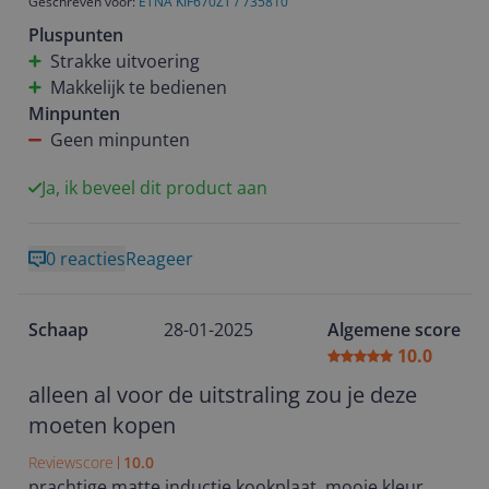
Geschreven voor:
ETNA KIF670ZT / 735810
Pluspunten
Strakke uitvoering
Makkelijk te bedienen
Minpunten
Geen minpunten
Ja, ik beveel dit product aan
0 reacties
Reageer
Schaap
28-01-2025
Algemene score
10.0
alleen al voor de uitstraling zou je deze
moeten kopen
Reviewscore
10.0
prachtige matte inductie kookplaat, mooie kleur,