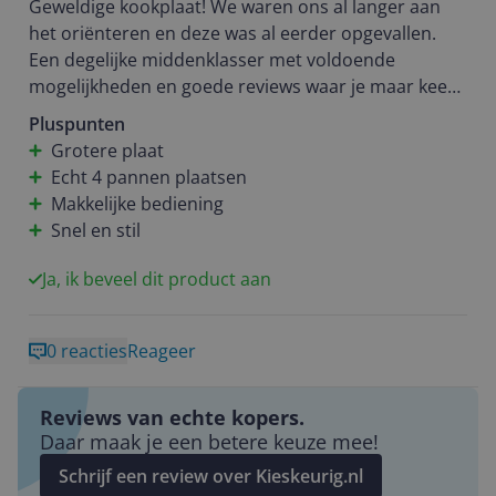
Geweldige kookplaat! We waren ons al langer aan
het oriënteren en deze was al eerder opgevallen.
Een degelijke middenklasser met voldoende
mogelijkheden en goede reviews waar je maar keek.
Na een prijsverlaging deze kookplaat aangeschaft en
Pluspunten
sinds twee weken in gebruik. Toe nu toe lauter fijne
Grotere plaat
ervaringen! Stil, snel duidelijke handleiding en veel
Echt 4 pannen plaatsen
gebruiksgemak. Het grootste voordeel voor ons is
Makkelijke bediening
de extra ruimte door de 70cm breedte. Het is nu
Snel en stil
mogelijk om grotere pannen te plaatsten terwijl de
nisbreedte nog steeds maar 50 cm is. We zijn
Ja, ik beveel dit product aan
bijzonder tevreden over de aankoop en hebben nog
dagelijks een gevoel van, dat hadden we al jaren
0 reacties
Reageer
eerder moeten doen.
Reviews van echte kopers.
Daar maak je een betere keuze mee!
Schrijf een review over Kieskeurig.nl