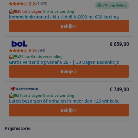
8.8
(
1423
)
-2% prijsdaling
5 tot 6 dagen
Gratis verzending
bemmelenkroon.nl - Nu tijdelijk €609 na €50 korting
Bekijk
Bekijk product
€ 659,00
8.8
(
794
)
24 uur
Gratis verzending
Gratis verzending vanaf € 25,- | 30 Dagen Bedenktijd
Bekijk
Bekijk product
€ 749,00
1 tot 2 dagen
Gratis verzending
Laten bezorgen óf ophalen in meer dan 125 winkels.
Bekijk
Prijshistorie