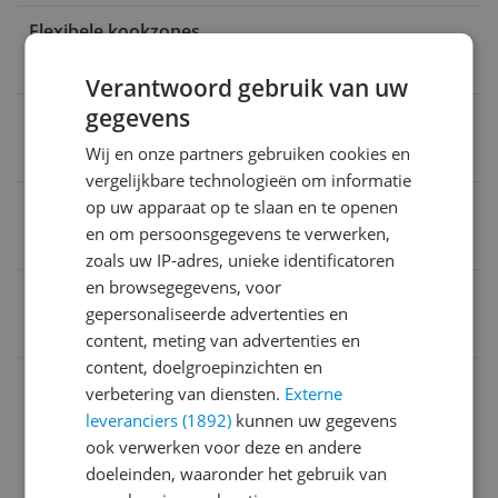
Flexibele kookzones
Nee
Verantwoord gebruik van uw
gegevens
Type verwarming
Wij en onze partners gebruiken cookies en
Inductie
vergelijkbare technologieën om informatie
Aantal fasen
op uw apparaat op te slaan en te openen
en om persoonsgegevens te verwerken,
2-fasen
zoals uw IP-adres, unieke identificatoren
en browsegegevens, voor
EAN
gepersonaliseerde advertenties en
8715393215505
content, meting van advertenties en
content, doelgroepinzichten en
Aansluitingen
verbetering van diensten.
Externe
leveranciers (1892)
kunnen uw gegevens
Afmetingen
ook verwerken voor deze en andere
Algemeen
doeleinden, waaronder het gebruik van