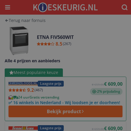
Menu
Waar
Terug naar fornuis
ETNA FIV560WIT
8.5
(
267
)
Alle 4 prijzen en aanbieders
Bekijk product
Meest populaire keuze
€ 609,00
Laagste prijs
€ 659,00
9.2
(
467
)
-2% prijsdaling
24 uur
Gratis verzending
✅ 16 winkels in Nederland - Wij loodsen je er doorheen!
Bekijk product
Bekijk product
€ 609,00
Laagste prijs
€ 659,00