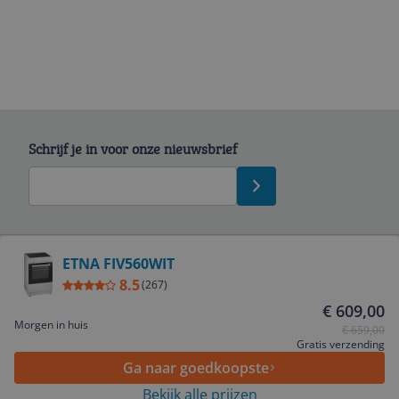
Schrijf je in voor onze nieuwsbrief
Bekijk product
ETNA FIV560WIT
8.5
Service
(
267
)
€ 609,00
Morgen in huis
€ 659,00
Algemeen
Gratis verzending
Ga naar goedkoopste
Bekijk alle prijzen