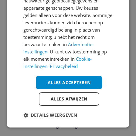
nauwkeurige geolocatiegegevens en
Algemene kenmerken
apparaateigenschappen. Uw keuzes
gelden alleen voor deze website. Sommige
Bediening & functies
leveranciers kunnen zich beroepen op
Capaciteit
gerechtvaardigd belang in plaats van
toestemming; u hebt het recht om
Functies
bezwaar te maken in
Advertentie-
instellingen
. U kunt uw toestemming op
Introductie en ondersteuning
elk moment intrekken in
Cookie-
Kookzones
instellingen
.
Privacybeleid
Mogelijke vereisten instellen en gebruik
ALLES ACCEPTEREN
Overige kenmerken
ALLES AFWIJZEN
Productinformatie
Technisch
DETAILS WEERGEVEN
Veiligheid & gemak