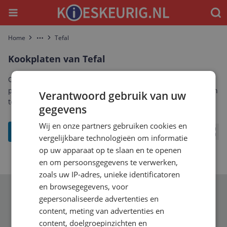
Menu
Waar
Home
Tefal
More
Kookplaten van Tefal
Ontdek het complete aanbod kookplaten van Tefal. Vergelijk
prijzen, specificaties en reviews om de beste Tefal kookplaten
Verantwoord gebruik van uw
te vinden die bij jou past.
gegevens
Wij en onze partners gebruiken cookies en
filter
vergelijkbare technologieën om informatie
Bekij
op uw apparaat op te slaan en te openen
en om persoonsgegevens te verwerken,
zoals uw IP-adres, unieke identificatoren
en browsegegevens, voor
Schrijf je in voor onze nieuwsbrief
gepersonaliseerde advertenties en
content, meting van advertenties en
content, doelgroepinzichten en