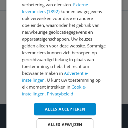
verbetering van diensten.
Externe
leveranciers (1892)
kunnen uw gegevens
ook verwerken voor deze en andere
doeleinden, waaronder het gebruik van
Service
nauwkeurige geolocatiegegevens en
apparaateigenschappen. Uw keuzes
Algemeen
gelden alleen voor deze website. Sommige
leveranciers kunnen zich beroepen op
gerechtvaardigd belang in plaats van
Zakelijk
toestemming; u hebt het recht om
bezwaar te maken in
Advertentie-
instellingen
. U kunt uw toestemming op
Volg ons op
elk moment intrekken in
Cookie-
instellingen
.
Privacybeleid
ALLES ACCEPTEREN
Wat je ook kiest: Blijf kieskeurig
Gecontroleerde reviews
ALLES AFWIJZEN