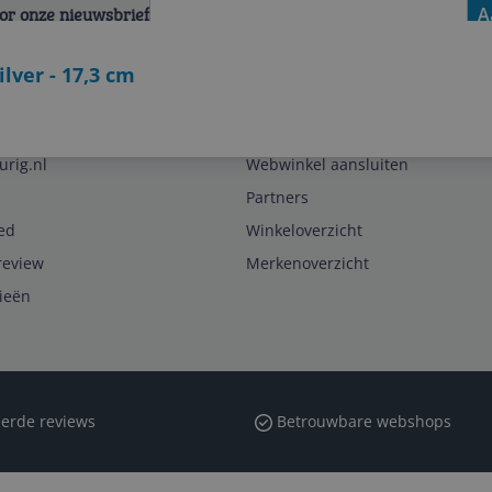
voor onze nieuwsbrief
A
ilver - 17,3 cm
Zakelijk
urig.nl
Webwinkel aansluiten
Partners
ed
Winkeloverzicht
review
Merkenoverzicht
rieën
erde reviews
Betrouwbare webshops