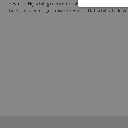
zesteur. Hij schilt groenten zoals courgettes en komko
heeft zelfs een ingebouwde zesteur. Dat schilt als de ze