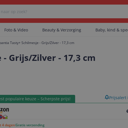
Foto & Video
Beauty & Verzorging
Baby, kind & sp
antia Tasty+ Schilmesje - Grijs/Zilver - 17,3 cm
Er zijn geen categorieën gevonden.
- Grijs/Zilver - 17,3 cm
Er zijn geen producten gevonden.
product
Prijsalert
Er zijn geen artikelen gevonden.
st populaire keuze – Scherpste prijs!
ot 4 dagen
Gratis verzending