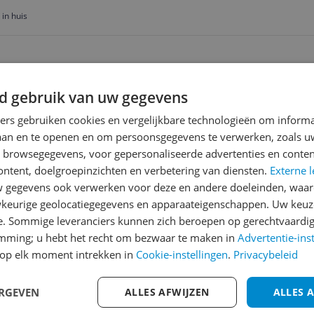
in huis
d gebruik van uw gegevens
ending
 | Gratis bezorgd > €20,-
ners gebruiken cookies en vergelijkbare technologieën om inform
laan en te openen en om persoonsgegevens te verwerken, zoals uw
n browsegegevens, voor gepersonaliseerde advertenties en conten
ontent, doelgroepinzichten en verbetering van diensten.
Externe l
Reviews
gegevens ook verwerken voor deze en andere doeleinden, waar
Er zijn nog geen revie
keurige geolocatiegegevens en apparaateigenschappen. Uw keuze
e. Sommige leveranciers kunnen zich beroepen op gerechtvaardig
Heb jij dit product in bezi
emming; u hebt het recht om bezwaar te maken in
Advertentie-ins
met het schrijven van je re
927
op elk moment intrekken in
Cookie-instellingen
.
Privacybeleid
een review gemiddeld tuss
andere bezoekers een bet
ERGEVEN
ALLES AFWIJZEN
ALLES 
€250,-!
Klik hier voor de a
ormige dunschiller plus