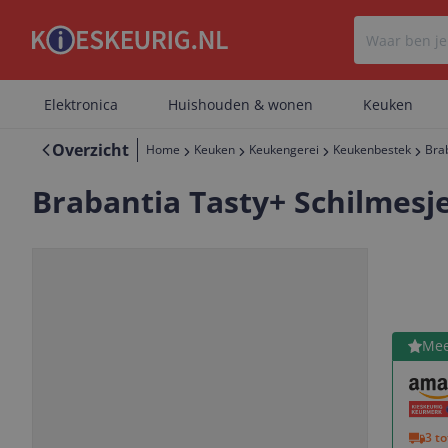
Elektronica
Huishouden & wonen
Keuken
Overzicht
Home
Keuken
Keukengerei
Keukenbestek
Brab
Brabantia Tasty+ Schilmesje 
Bekijk 
Mee
Vorige
Volgende
3 t