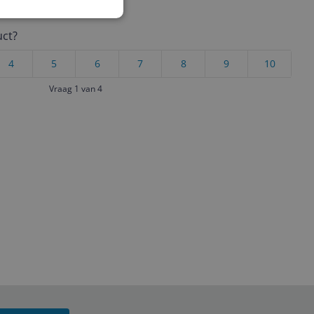
uct?
4
5
6
7
8
9
10
Vraag 1 van 4