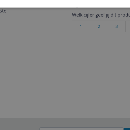
mmers als een tierelier en
Cijfer
ste!
Welk cijfer geef jij dit prod
1
2
3