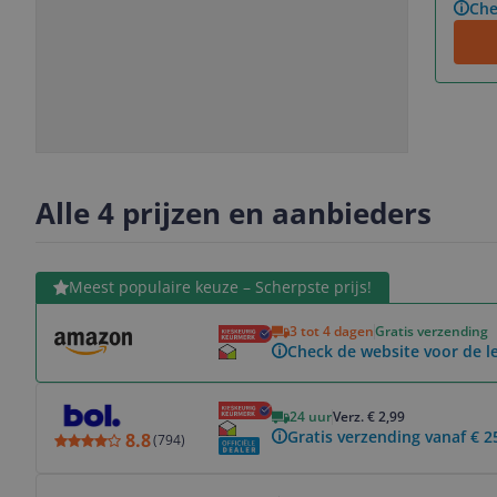
Che
Slide
Slide
Slide
Slide
1
2
3
4
Alle 4 prijzen en aanbieders
Bekijk product
Meest populaire keuze – Scherpste prijs!
3 tot 4 dagen
Gratis verzending
Check de website voor de le
Bekijk product
24 uur
Verz. € 2,99
Gratis verzending vanaf € 2
8.8
(
794
)
Bekijk product