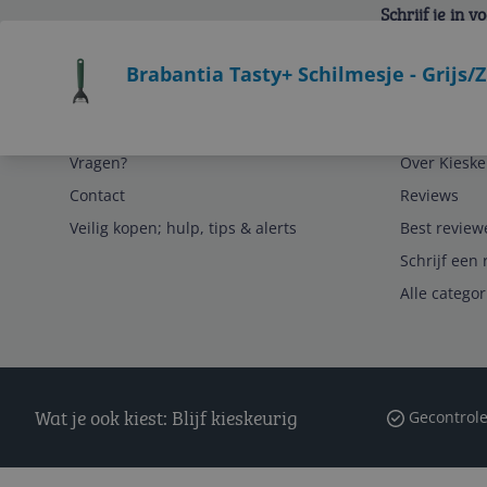
Schrijf je in 
Bekijk product
Brabantia Tasty+ Schilmesje - Grijs/Z
Service
Algemeen
Vragen?
Over Kieske
Contact
Reviews
Veilig kopen; hulp, tips & alerts
Best review
Schrijf een 
Alle catego
Wat je ook kiest: Blijf kieskeurig
Gecontrole