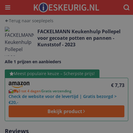
Menu
Waar
Terug naar soeplepels
FACKELMANN Keukenhulp Pollepel
voor gecoate potten en pannen -
Kunststof - 2023
Alle 1 prijzen en aanbieders
Bekijk product
Meest populaire keuze – Scherpste prijs!
€ 7,73
3 tot 4 dagen
Gratis verzending
Check de website voor de levertijd | Gratis bezorgd >
€20,-
Bekijk product
Reviews