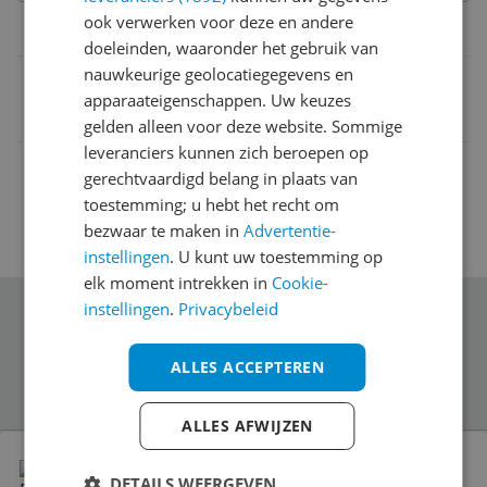
ook verwerken voor deze en andere
Belangrijkste kenmerken
doeleinden, waaronder het gebruik van
nauwkeurige geolocatiegegevens en
EAN
apparaateigenschappen. Uw keuzes
4008033242912
gelden alleen voor deze website. Sommige
leveranciers kunnen zich beroepen op
gerechtvaardigd belang in plaats van
toestemming; u hebt het recht om
bezwaar te maken in
Advertentie-
instellingen
. U kunt uw toestemming op
elk moment intrekken in
Cookie-
instellingen
.
Privacybeleid
Schrijf je in voor onze nieuwsbrief
ALLES ACCEPTEREN
ALLES AFWIJZEN
Bekijk product
FACKELMANN Keukenhulp Pollepel voor
DETAILS WEERGEVEN