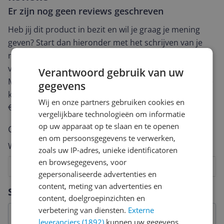
Er zijn nog geen reviews geschreven
Heb jij dit product in bezit en wil je graag je mening
geven? Start dan hieronder met het schrijven van je
review. Afhankelijk van de details duurt het schrijven
van een review gemiddeld tussen de 3 en 10 minuten.
Verantwoord gebruik van uw
Met jouw mening help je andere bezoekers een betere
gegevens
keuze te maken én maak je iedere maand kans op
Wij en onze partners gebruiken cookies en
€250,-!
Klik hier voor de actievoorwaarden.
vergelijkbare technologieën om informatie
op uw apparaat op te slaan en te openen
Cijfer
en om persoonsgegevens te verwerken,
Welk cijfer geef jij dit product?
zoals uw IP-adres, unieke identificatoren
en browsegegevens, voor
1
2
3
4
5
6
7
8
9
10
gepersonaliseerde advertenties en
Vraag 1 van 4
content, meting van advertenties en
Specificaties
content, doelgroepinzichten en
verbetering van diensten.
Externe
leveranciers (1892)
kunnen uw gegevens