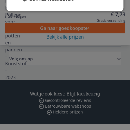
gecoate potten en pannen - Kunststof - 2023
Service
€ 7,73
3 tot 4 dagen
Algemeen
Gratis verzending
Ga naar goedkoopste
Bekijk alle prijzen
Zakelijk
Volg ons op
Wat je ook kiest: Blijf kieskeurig
Gecontroleerde reviews
Betrouwbare webshops
Heldere prijzen