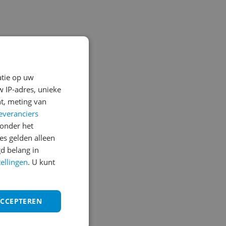
atie op uw
 IP-adres, unieke
t, meting van
everanciers
onder het
s gelden alleen
d belang in
tellingen
. U kunt
ACCEPTEREN