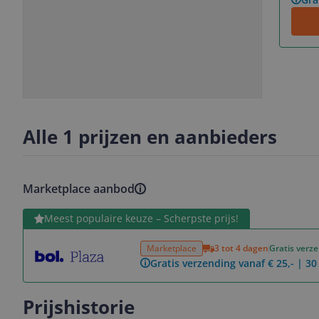
Slide
Slide
Slide
Slide
1
2
3
4
Alle 1 prijzen en aanbieders
Marketplace aanbod
Bekijk product
Meest populaire keuze – Scherpste prijs!
Marketplace
3 tot 4 dagen
Gratis verz
Gratis verzending vanaf € 25,- | 3
Prijshistorie