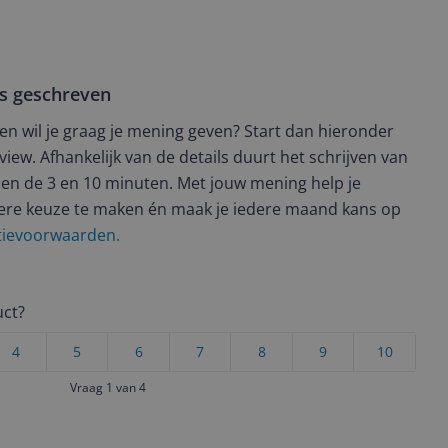
ws geschreven
t en wil je graag je mening geven? Start dan hieronder
view. Afhankelijk van de details duurt het schrijven van
en de 3 en 10 minuten. Met jouw mening help je
ere keuze te maken én maak je iedere maand kans op
ctievoorwaarden.
uct?
4
5
6
7
8
9
10
Vraag 1 van 4