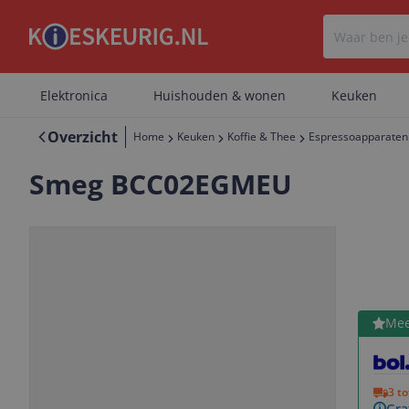
Elektronica
Huishouden & wonen
Keuken
Overzicht
Home
Keuken
Koffie & Thee
Espressoapparaten
Smeg BCC02EGMEU
Bekijk 
Mee
Vorige
Volgende
3 t
Gra