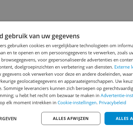
d gebruik van uw gegevens
ners gebruiken cookies en vergelijkbare technologieën om inform
laan en te openen en om persoonsgegevens te verwerken, zoals uw
n browsegegevens, voor gepersonaliseerde advertenties en conten
trolook schuilt moderne
ontent, doelgroepinzichten en verbetering van diensten.
Externe l
s volautomaat op
gegevens ook verwerken voor deze en andere doeleinden, waar
maalt hij vers en zet onder
keurige geolocatiegegevens en apparaateigenschappen. Uw keuze
druk een krachtige
e. Sommige leveranciers kunnen zich beroepen op gerechtvaardig
 rijke crema. Dankzij het
emming; u hebt het recht om bezwaar te maken in
Advertentie-ins
ter waterreservoir zet je
op elk moment intrekken in
Cookie-instellingen
.
Privacybeleid
meerdere kopjes achter
 cappuccino of latte
elk op met de
ERGEVEN
ALLES AFWIJZEN
ALLES 
; doordat er geen
 is, blijft de machine