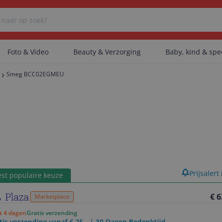
Foto & Video
Beauty & Verzorging
Baby, kind & sp
Smeg BCC02EGMEU
Er zijn geen categorieën gevonden.
Er zijn geen producten gevonden.
Er zijn geen artikelen gevonden.
product
Prijsalert
st populaire keuze
€ 6
Marketplace
ot 4 dagen
Gratis verzending
tis verzending vanaf € 25,- | 30 Dagen Bedenktijd