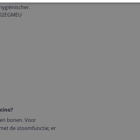
hygiënischer.
cino?
len bonen. Voor
met de stoomfunctie; er