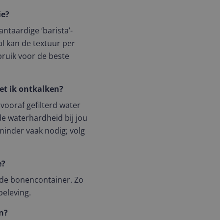
ie?
ntaardige ‘barista’-
al kan de textuur per
bruik voor de beste
et ik ontkalken?
 vooraf gefilterd water
de waterhardheid bij jou
minder vaak nodig; volg
e?
n de bonencontainer. Zo
beleving.
n?