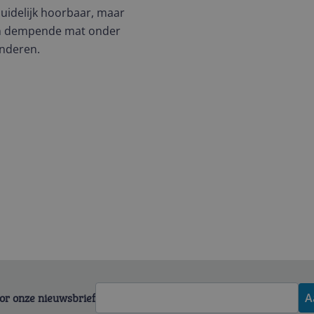
duidelijk hoorbaar, maar
een dempende mat onder
inderen.
voor onze nieuwsbrief
A