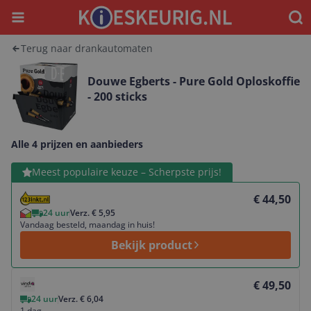
Menu
Waar
Terug naar drankautomaten
Douwe Egberts - Pure Gold Oploskoffie
- 200 sticks
Alle 4 prijzen en aanbieders
Bekijk product
Meest populaire keuze – Scherpste prijs!
€ 44,50
24 uur
Verz. € 5,95
Vandaag besteld, maandag in huis!
Bekijk product
Bekijk product
€ 49,50
24 uur
Verz. € 6,04
1 dag