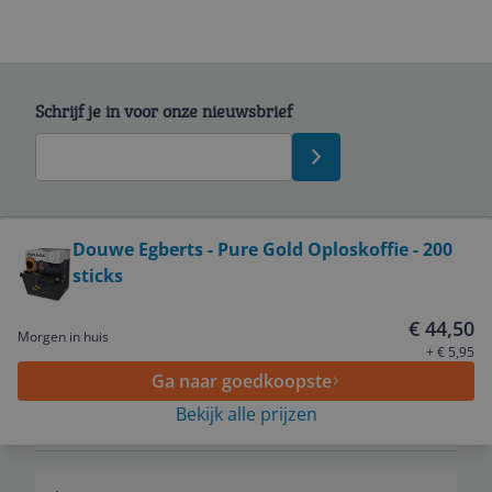
Schrijf je in voor onze nieuwsbrief
Bekijk product
Douwe Egberts - Pure Gold Oploskoffie - 200
sticks
Service
€ 44,50
Morgen in huis
Algemeen
+ € 5,95
Ga naar goedkoopste
Bekijk alle prijzen
Zakelijk