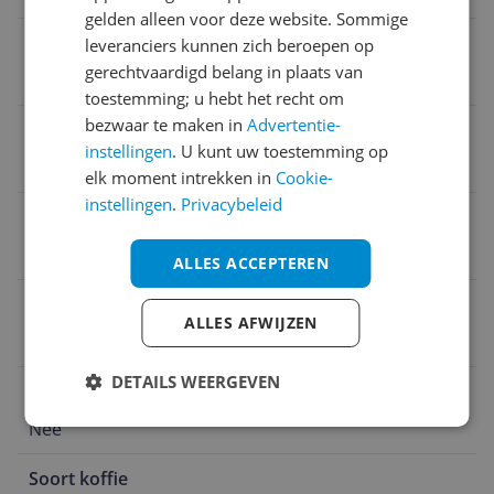
gelden alleen voor deze website. Sommige
Dieetvoorkeur
leveranciers kunnen zich beroepen op
gerechtvaardigd belang in plaats van
Vegetarisch
toestemming; u hebt het recht om
bezwaar te maken in
Advertentie-
UTZ gecertificeerd
instellingen
. U kunt uw toestemming op
Nee
elk moment intrekken in
Cookie-
instellingen
.
Privacybeleid
Geschikt voor soort koffie
Caffè lungo
ALLES ACCEPTEREN
Nutri-Score
ALLES AFWIJZEN
Geen Nutri-Score
DETAILS WEERGEVEN
Cafeïnevrij
Nee
Soort koffie