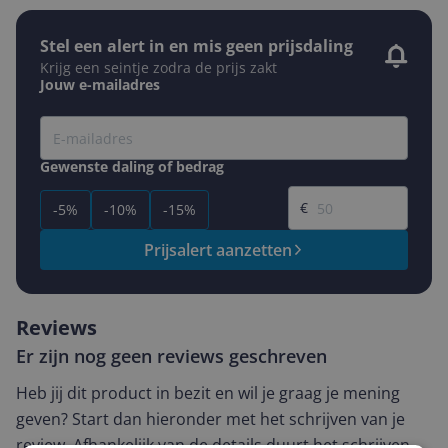
Stel een alert in en mis geen prijsdaling
Krijg een seintje zodra de prijs zakt
Jouw e-mailadres
Gewenste daling of bedrag
Gewenste prijs
€
-5%
-10%
-15%
Prijsalert aanzetten
Reviews
Er zijn nog geen reviews geschreven
Heb jij dit product in bezit en wil je graag je mening
geven? Start dan hieronder met het schrijven van je
review. Afhankelijk van de details duurt het schrijven