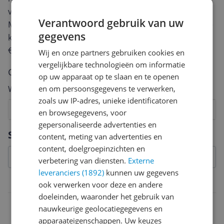
van een review gemiddeld tussen de 3 en 10 minuten.
Verantwoord gebruik van uw
Met jouw mening help je andere bezoekers een betere
gegevens
keuze te maken én maak je iedere maand kans op
€250,-!
Klik hier voor de actievoorwaarden.
Wij en onze partners gebruiken cookies en
vergelijkbare technologieën om informatie
Cijfer
op uw apparaat op te slaan en te openen
en om persoonsgegevens te verwerken,
Welk cijfer geef jij dit product?
zoals uw IP-adres, unieke identificatoren
1
2
3
4
5
6
7
8
9
10
en browsegegevens, voor
gepersonaliseerde advertenties en
Vraag 1 van 4
Specificaties
content, meting van advertenties en
content, doelgroepinzichten en
verbetering van diensten.
Externe
leveranciers (1892)
kunnen uw gegevens
Koffie kenmerken
ook verwerken voor deze en andere
doeleinden, waaronder het gebruik van
Koffie smaak
nauwkeurige geolocatiegegevens en
apparaateigenschappen. Uw keuzes
Chocoladeachtig