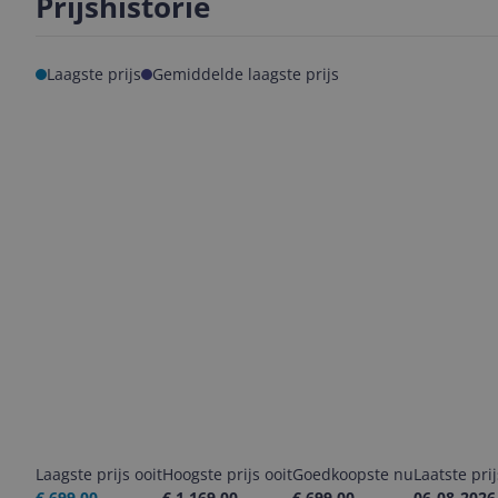
Prijshistorie
Laagste prijs
Gemiddelde laagste prijs
Laagste prijs ooit
Hoogste prijs ooit
Goedkoopste nu
Laatste pri
€ 699,00
€ 1.169,00
€ 699,00
06-08-2026