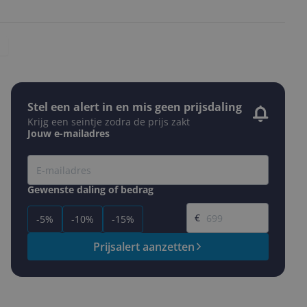
Stel een alert in en mis geen prijsdaling
Krijg een seintje zodra de prijs zakt
Jouw e-mailadres
Gewenste daling of bedrag
Gewenste prijs
€
-5%
-10%
-15%
Prijsalert aanzetten