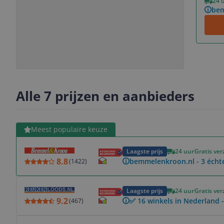
24 
bem
Slide
Slide
Slide
Slide
1
2
3
4
Alle 7 prijzen en aanbieders
Bekijk product
Meest populaire keuze
Laagste prijs
24 uur
Gratis ve
8.8
bemmelenkroon.nl - 3 échte 
(
1422
)
Bekijk product
Laagste prijs
24 uur
Gratis ve
9.2
✅ 16 winkels in Nederland -
(
467
)
Bekijk product