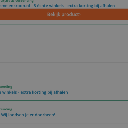
uur
Gratis verzending
melenkroon.nl - 3 échte winkels - extra korting bij afhalen
Bekijk product
rzending
winkels - extra korting bij afhalen
rzending
 Wij loodsen je er doorheen!