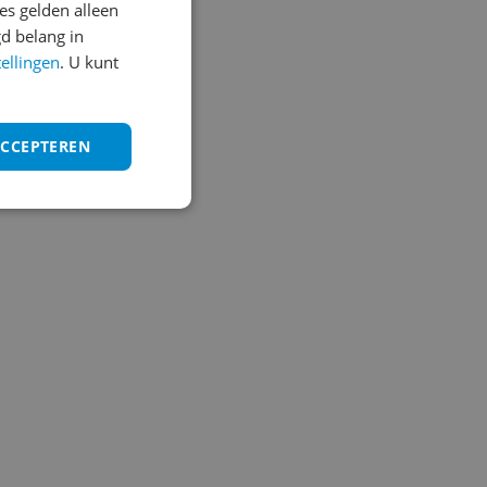
s gelden alleen
d belang in
tellingen
. U kunt
ACCEPTEREN