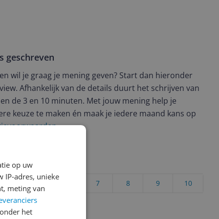
ws geschreven
t en wil je graag je mening geven? Start dan hieronder
view. Afhankelijk van de details duurt het schrijven van
en de 3 en 10 minuten. Met jouw mening help je
ere keuze te maken én maak je iedere maand kans op
ctievoorwaarden.
uct?
atie op uw
 IP-adres, unieke
4
5
6
7
8
9
10
t, meting van
everanciers
Vraag 1 van 4
onder het