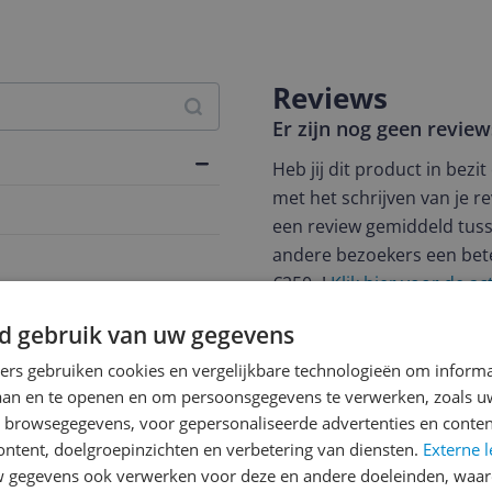
Reviews
Er zijn nog geen revie
Heb jij dit product in bezi
met het schrijven van je re
een review gemiddeld tuss
andere bezoekers een bet
€250,-!
Klik hier voor de a
Cijfer
d gebruik van uw gegevens
binatie
Welk cijfer geef jij dit prod
ners gebruiken cookies en vergelijkbare technologieën om inform
laan en te openen en om persoonsgegevens te verwerken, zoals uw
1
2
3
n browsegegevens, voor gepersonaliseerde advertenties en conten
ontent, doelgroepinzichten en verbetering van diensten.
Externe l
gegevens ook verwerken voor deze en andere doeleinden, waar