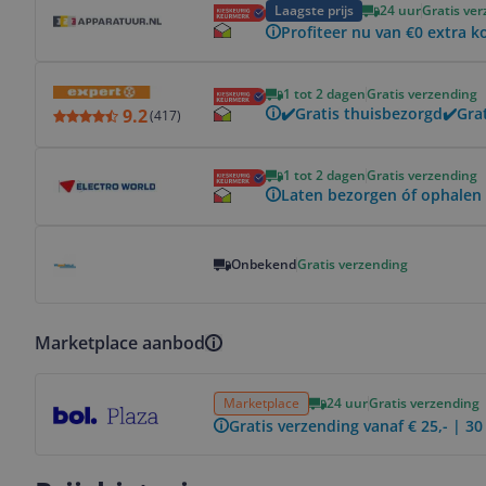
Laagste prijs
24 uur
Gratis ve
Profiteer nu van €0 extra k
Bekijk product
1 tot 2 dagen
Gratis verzending
✔️Gratis thuisbezorgd✔️Grat
9.2
(
417
)
Bekijk product
1 tot 2 dagen
Gratis verzending
Laten bezorgen óf ophalen 
Bekijk product
Onbekend
Gratis verzending
Marketplace aanbod
Bekijk product
Marketplace
24 uur
Gratis verzending
Gratis verzending vanaf € 25,- | 3