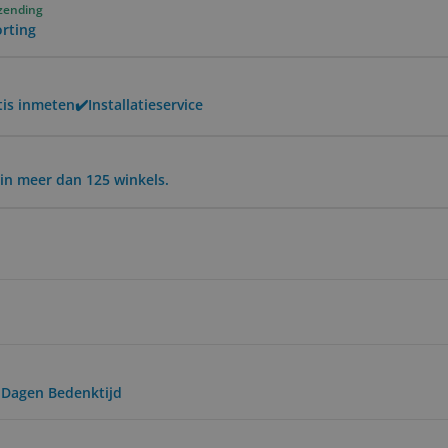
rzending
orting
is inmeten✔️Installatieservice
in meer dan 125 winkels.
0 Dagen Bedenktijd