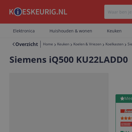
Elektronica
Huishouden & wonen
Keuken
Overzicht
Home
Keuken
Koelen & Vriezen
Koelkasten
Si
Siemens iQ500 KU22LADD0
Bekijk 
Mee
Vorige
Volgende