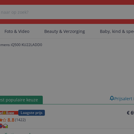
Foto & Video
Beauty & Verzorging
Baby, kind & sp
emens iQ500 KU22LADD0
Er zijn geen categorieën gevonden.
Er zijn geen producten gevonden.
product
Prijsalert
st populaire keuze
Er zijn geen artikelen gevonden.
€ 6
Laagste prijs
8.8
(
1422
)