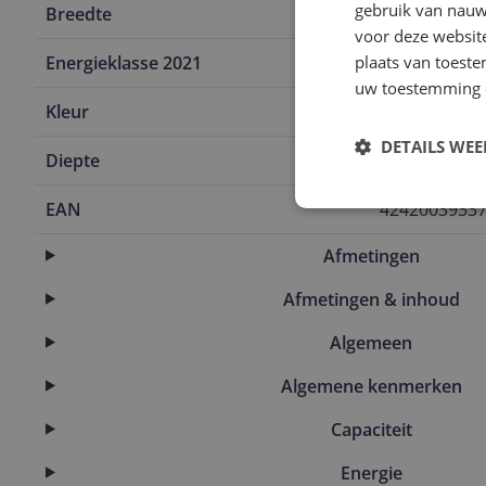
gebruik van nauw
Breedte
59,8 cm
voor deze websit
Energieklasse 2021
plaats van toest
D
uw toestemming 
Kleur
Wit
DETAILS WE
Diepte
54,8 cm
EAN
4242003933
Afmetingen
Afmetingen & inhoud
Algemeen
Algemene kenmerken
Capaciteit
Energie