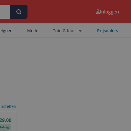
Inloggen
eelgoed
Mode
Tuin & Klussen
Prijsdalers
 instellen
29,00
daling