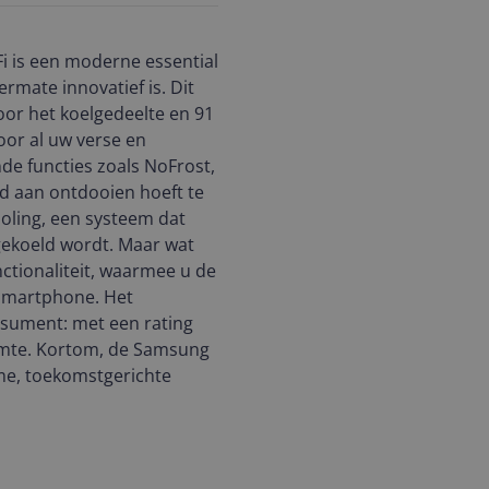
 is een moderne essential
ermate innovatief is. Dit
voor het koelgedeelte en 91
voor al uw verse en
nde functies zoals NoFrost,
jd aan ontdooien hoeft te
ooling, een systeem dat
 gekoeld wordt. Maar wat
ctionaliteit, waarmee u de
 smartphone. Het
nsument: met een rating
imte. Kortom, de Samsung
me, toekomstgerichte