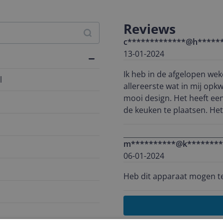
Reviews
c*************@h*****
13-01-2024
Ik heb in de afgelopen we
l
allereerste wat in mij opk
mooi design. Het heeft ee
de keuken te plaatsen. Het formaat is groot, met een goede verdeling tussen de
koelkast en diepvries. Voo
goed verdiept in de gebru
m**********@k********
heeft. Het installeren van
06-01-2024
Het formaat is goed en er
om het beter te laten pass
Heb dit apparaat mogen test
koelkast is voldoende, me
koelkast kunt plaatsen. De
hier kan je veel in kwijt 
gebruikt. Dit komt doordat
Schrijf een review