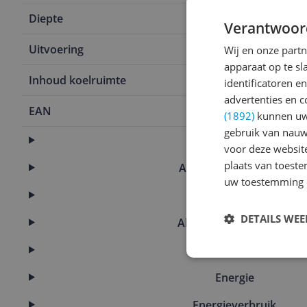
Diepte
65,8 cm
Verantwoor
Uitvoering
Koelvriescom
Wij en onze part
apparaat op te s
Inhoud koelruimte
230 l
identificatoren e
advertenties en c
EAN
8806095076
(1892)
kunnen uw 
gebruik van nauw
Afmetingen
voor deze websit
plaats van toest
Afmetingen & inhoud
uw toestemming 
Algemeen
DETAILS WE
Algemene kenmerken
Capaciteit
Energie
Energieverbruik