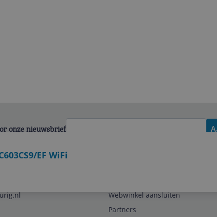
voor onze nieuwsbrief
A
C603CS9/EF WiFi
Zakelijk
urig.nl
Webwinkel aansluiten
Partners