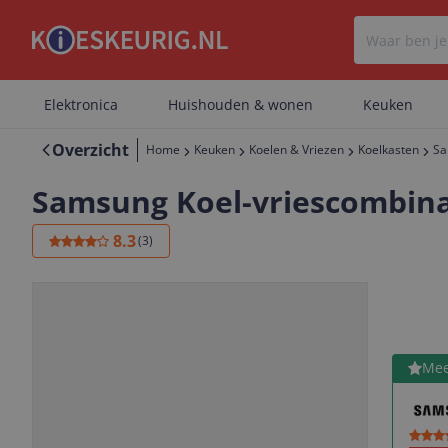
Elektronica
Huishouden & wonen
Keuken
Overzicht
Home
Keuken
Koelen & Vriezen
Koelkasten
Sa
Samsung Koel-vriescombina
8.3
(
3
)
Bekijk 
Mee