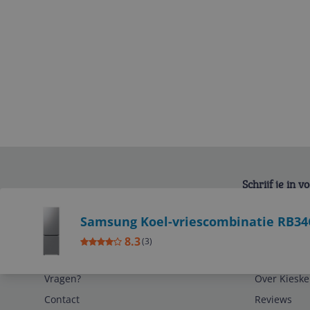
Schrijf je in 
Bekijk product
Samsung Koel-vriescombinatie RB34
8.3
(
3
)
Service
Algemeen
Vragen?
Over Kieske
Contact
Reviews