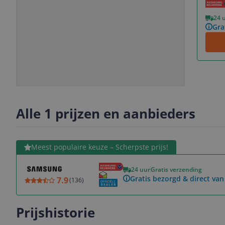
Vorige
Volgende
24 
Gra
Slide
Slide
Slide
Slide
1
2
3
4
Alle 1 prijzen en aanbieders
Bekijk product
Meest populaire keuze – Scherpste prijs!
24 uur
Gratis verzending
Gratis bezorgd & direct va
7.9
(
136
)
Prijshistorie