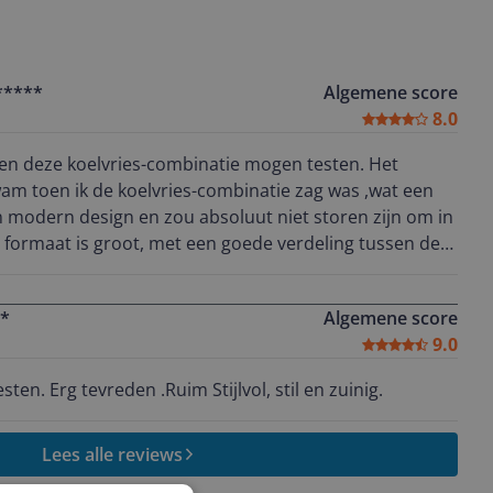
*****
Algemene score
8.0
ken deze koelvries-combinatie mogen testen. Het
wam toen ik de koelvries-combinatie zag was ,wat een
n modern design en zou absoluut niet storen zijn om in
r dat ik heb apparaat heb geïnstalleerd heb ik me eerst
iksaanwijzing en met name ook de functies die het
*
Algemene score
 zowel het product als de app verliep zonder problemen.
9.0
 is rekening gehouden met de maten van keukenkasten,
en en 1 geheel te maken. Het aantal `planken` in de
en. Erg tevreden .Ruim Stijlvol, stil en zuinig.
t verschillende maten waardoor je voldoende in de
 ruimte in de koelkast deur vind ik echt een plus punt,
en met name de dingen die je al geopend hebt en vaak
Lees alle reviews
 ze de deurvak breder en dieper hebben gemaakt. Er