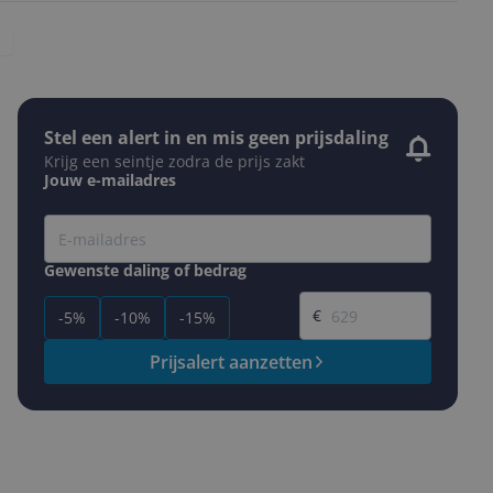
Stel een alert in en mis geen prijsdaling
Krijg een seintje zodra de prijs zakt
Jouw e-mailadres
Gewenste daling of bedrag
Gewenste prijs
€
-5%
-10%
-15%
Prijsalert aanzetten