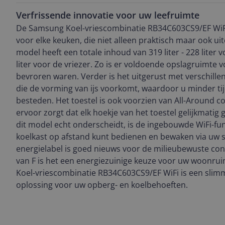
Verfrissende innovatie voor uw leefruimte
De Samsung Koel-vriescombinatie RB34C603CS9/EF WiFi
voor elke keuken, die niet alleen praktisch maar ook uit
model heeft een totale inhoud van 319 liter - 228 liter 
liter voor de vriezer. Zo is er voldoende opslagruimte 
bevroren waren. Verder is het uitgerust met verschille
die de vorming van ijs voorkomt, waardoor u minder ti
besteden. Het toestel is ook voorzien van All-Around c
ervoor zorgt dat elk hoekje van het toestel gelijkmatig
dit model echt onderscheidt, is de ingebouwde WiFi-fun
koelkast op afstand kunt bedienen en bewaken via uw
energielabel is goed nieuws voor de milieubewuste co
van F is het een energiezuinige keuze voor uw woonru
Koel-vriescombinatie RB34C603CS9/EF WiFi is een slim
oplossing voor uw opberg- en koelbehoeften.