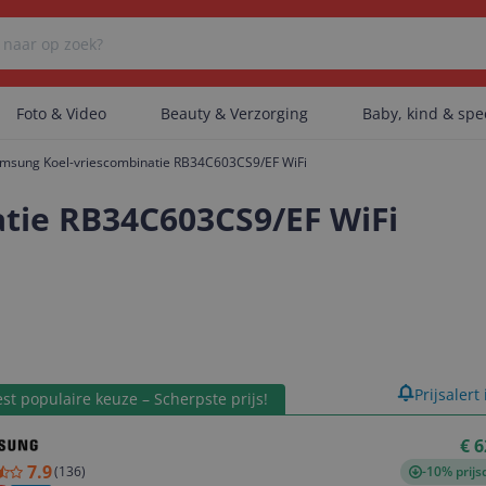
Foto & Video
Beauty & Verzorging
Baby, kind & sp
msung Koel-vriescombinatie RB34C603CS9/EF WiFi
Er zijn geen categorieën gevonden.
tie RB34C603CS9/EF WiFi
Er zijn geen producten gevonden.
Er zijn geen artikelen gevonden.
product
Prijsalert
st populaire keuze – Scherpste prijs!
€ 6
7.9
(
136
)
-10% prijs