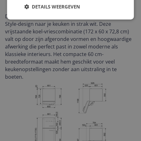
DETAILS WEERGEVEN
De Smeg FAB30RLI5 brengt het iconische 50’s Retro
Style-design naar je keuken in strak wit. Deze
vrijstaande koel-vriescombinatie (172 x 60 x 72,8 cm)
valt op door zijn afgeronde vormen en hoogwaardige
afwerking die perfect past in zowel moderne als
klassieke interieurs. Het compacte 60 cm-
breedteformaat maakt hem geschikt voor veel
keukenopstellingen zonder aan uitstraling in te
boeten.