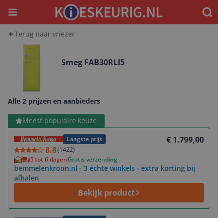
Menu
Waar
Terug naar vriezer
Smeg FAB30RLI5
Alle 2 prijzen en aanbieders
Bekijk product
Meest populaire keuze
€ 1.799,00
Laagste prijs
8.8
(
1422
)
5 tot 6 dagen
Gratis verzending
bemmelenkroon.nl - 3 échte winkels - extra korting bij
afhalen
Bekijk product
Bekijk product