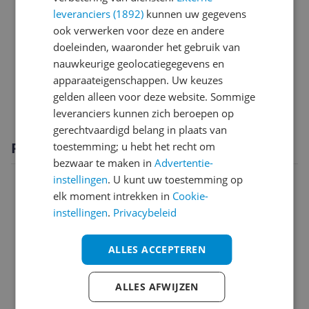
Overige kenmerken
leveranciers (1892)
kunnen uw gegevens
ook verwerken voor deze en andere
Productinformatie
doeleinden, waaronder het gebruik van
nauwkeurige geolocatiegegevens en
Technisch
apparaateigenschappen. Uw keuzes
Vrieskenmerken
gelden alleen voor deze website. Sommige
leveranciers kunnen zich beroepen op
gerechtvaardigd belang in plaats van
Productomschrijving
toestemming; u hebt het recht om
bezwaar te maken in
Advertentie-
instellingen
. U kunt uw toestemming op
elk moment intrekken in
Cookie-
instellingen
.
Privacybeleid
ALLES ACCEPTEREN
ALLES AFWIJZEN