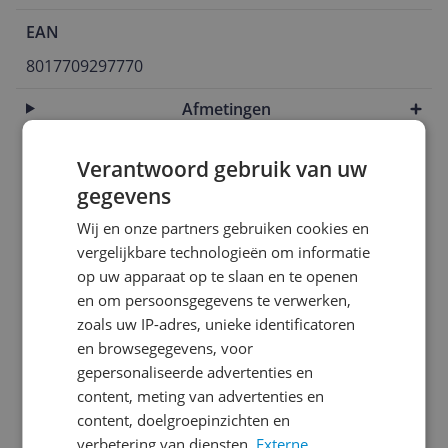
EAN
8017709297770
Afmetingen
Afmetingen & inhoud
Verantwoord gebruik van uw
Algemene kenmerken
gegevens
Energie
Wij en onze partners gebruiken cookies en
vergelijkbare technologieën om informatie
Energieverbruik
op uw apparaat op te slaan en te openen
en om persoonsgegevens te verwerken,
Functies
zoals uw IP-adres, unieke identificatoren
Fysieke kenmerken
en browsegegevens, voor
gepersonaliseerde advertenties en
Koelkenmerken
content, meting van advertenties en
content, doelgroepinzichten en
Mogelijke vereisten instellen en gebruik
verbetering van diensten.
Externe