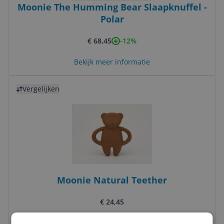
Moonie The Humming Bear Slaapknuffel -
Polar
-12%
€ 68,45
Bekijk meer informatie
Bekijk product
Vergelijken
Moonie Natural Teether
€ 24,45
Bekijk meer informatie