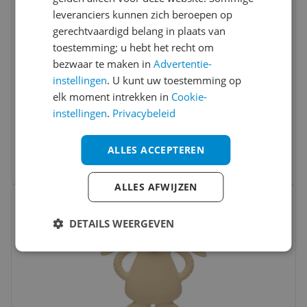
leveranciers kunnen zich beroepen op
gerechtvaardigd belang in plaats van
toestemming; u hebt het recht om
bezwaar te maken in
Advertentie-
instellingen
. U kunt uw toestemming op
Moonie | Bijtring Konijn Van Natuurlijk
elk moment intrekken in
Cookie-
Rubber Zilver
instellingen
.
Privacybeleid
€ 24,45
ALLES ACCEPTEREN
Bekijk meer informatie
ALLES AFWIJZEN
Bekijk product
Vergelijken
DETAILS WEERGEVEN