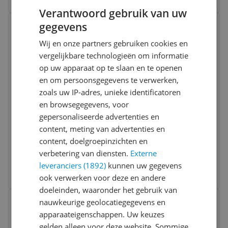
Verantwoord gebruik van uw
Bekijk product
gegevens
Vergelijken
Wij en onze partners gebruiken cookies en
vergelijkbare technologieën om informatie
op uw apparaat op te slaan en te openen
en om persoonsgegevens te verwerken,
zoals uw IP-adres, unieke identificatoren
en browsegegevens, voor
gepersonaliseerde advertenties en
Moonie The Humming Seal Slaapknuffel -
content, meting van advertenties en
Gray
content, doelgroepinzichten en
verbetering van diensten.
Externe
-8%
€ 71,95
leveranciers (1892)
kunnen uw gegevens
Bekijk meer informatie
ook verwerken voor deze en andere
doeleinden, waaronder het gebruik van
Bekijk product
nauwkeurige geolocatiegegevens en
Vergelijken
apparaateigenschappen. Uw keuzes
gelden alleen voor deze website. Sommige