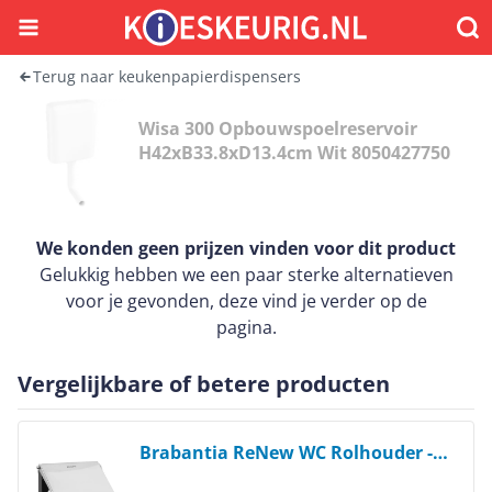
Menu
Waar
Terug naar keukenpapierdispensers
Wisa 300 Opbouwspoelreservoir
H42xB33.8xD13.4cm Wit 8050427750
We konden geen prijzen vinden voor dit product
Gelukkig hebben we een paar sterke alternatieven
voor je gevonden, deze vind je verder op de
pagina.
Vergelijkbare of betere producten
Bekijk product
Brabantia ReNew WC Rolhouder -
Brilliant Steel - Met Klep