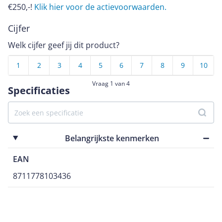
€250,-!
Klik hier voor de actievoorwaarden.
Cijfer
Welk cijfer geef jij dit product?
1
2
3
4
5
6
7
8
9
10
Vraag 1 van 4
Specificaties
Belangrijkste kenmerken
EAN
8711778103436