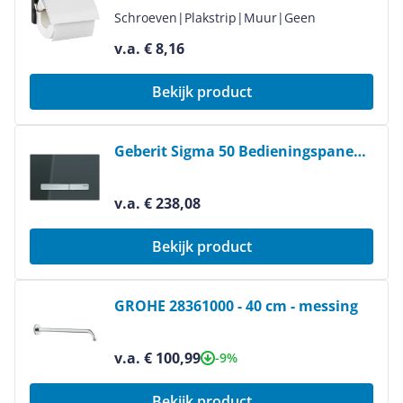
Schroeven
|
Plakstrip
|
Muur
|
Geen
v.a. € 8,16
Bekijk product
Bekijk product
Geberit Sigma 50 Bedieningspaneel
- 24.6 x 16.4 cm - Spiegelend
Rookglas / Chroom
v.a. € 238,08
Bekijk product
Bekijk product
GROHE 28361000 - 40 cm - messing
v.a. € 100,99
-9%
Bekijk product