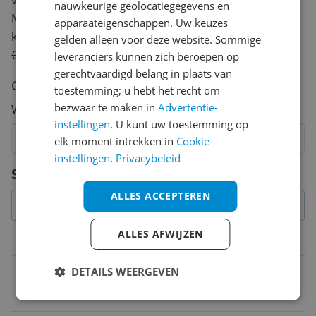
van een review gemiddeld tussen de 3 en 10 minuten.
nauwkeurige geolocatiegegevens en
Met jouw mening help je andere bezoekers een betere
apparaateigenschappen. Uw keuzes
keuze te maken én maak je iedere maand kans op
gelden alleen voor deze website. Sommige
€250,-!
Klik hier voor de actievoorwaarden.
leveranciers kunnen zich beroepen op
gerechtvaardigd belang in plaats van
Cijfer
toestemming; u hebt het recht om
bezwaar te maken in
Advertentie-
Welk cijfer geef jij dit product?
instellingen
. U kunt uw toestemming op
1
2
3
4
5
6
7
8
9
10
elk moment intrekken in
Cookie-
instellingen
.
Privacybeleid
Vraag 1 van 4
Specificaties
ALLES ACCEPTEREN
ALLES AFWIJZEN
Belangrijkste kenmerken
bereidingen
DETAILS WEERGEVEN
Crushed ice