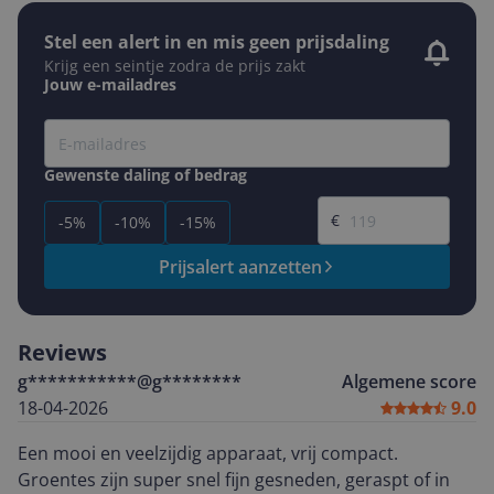
Stel een alert in en mis geen prijsdaling
Krijg een seintje zodra de prijs zakt
Jouw e-mailadres
Gewenste daling of bedrag
Gewenste prijs
€
-5%
-10%
-15%
Prijsalert aanzetten
Reviews
g***********@g********
Algemene score
18-04-2026
9.0
Een mooi en veelzijdig apparaat, vrij compact.
Groentes zijn super snel fijn gesneden, geraspt of in