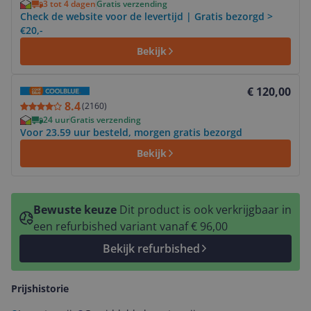
3 tot 4 dagen
Gratis verzending
Check de website voor de levertijd | Gratis bezorgd >
€20,-
Bekijk
Bekijk product
€ 120,00
8.4
(
2160
)
24 uur
Gratis verzending
Voor 23.59 uur besteld, morgen gratis bezorgd
Bekijk
Bewuste keuze
Dit product is ook verkrijgbaar in
een refurbished variant vanaf € 96,00
Bekijk refurbished
Prijshistorie