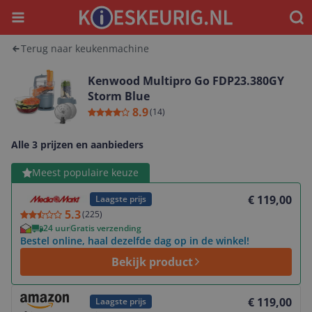
Menu
Waar
Terug naar keukenmachine
Kenwood Multipro Go FDP23.380GY
Storm Blue
8.9
(
14
)
Alle 3 prijzen en aanbieders
Bekijk product
Meest populaire keuze
€ 119,00
Laagste prijs
5.3
(
225
)
24 uur
Gratis verzending
Bestel online, haal dezelfde dag op in de winkel!
Bekijk product
Bekijk product
€ 119,00
Laagste prijs