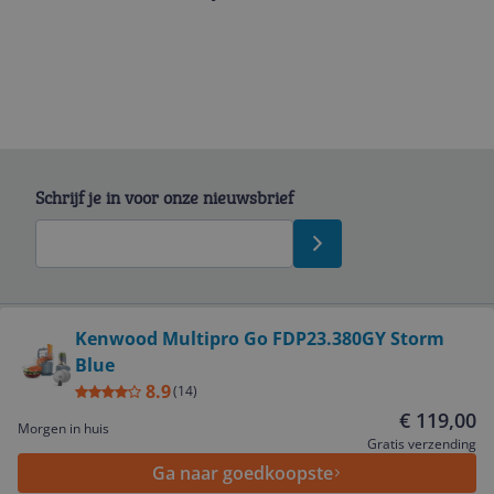
Schrijf je in voor onze nieuwsbrief
Bekijk product
Kenwood Multipro Go FDP23.380GY Storm
Blue
Service
8.9
(
14
)
€ 119,00
Morgen in huis
Algemeen
Gratis verzending
Ga naar goedkoopste