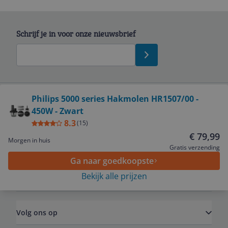
Schrijf je in voor onze nieuwsbrief
Bekijk product
Philips 5000 series Hakmolen HR1507/00 -
450W - Zwart
Service
8.3
(
15
)
€ 79,99
Morgen in huis
Algemeen
Gratis verzending
Ga naar goedkoopste
Bekijk alle prijzen
Zakelijk
Volg ons op