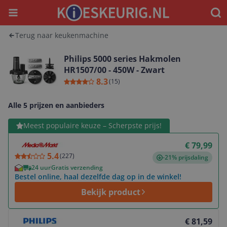
Menu
Waar
Terug naar keukenmachine
Philips 5000 series Hakmolen
HR1507/00 - 450W - Zwart
8.3
(
15
)
Alle 5 prijzen en aanbieders
Bekijk product
Meest populaire keuze – Scherpste prijs!
€ 79,99
5.4
(
227
)
-21% prijsdaling
24 uur
Gratis verzending
Bestel online, haal dezelfde dag op in de winkel!
Bekijk product
Bekijk product
€ 81,59