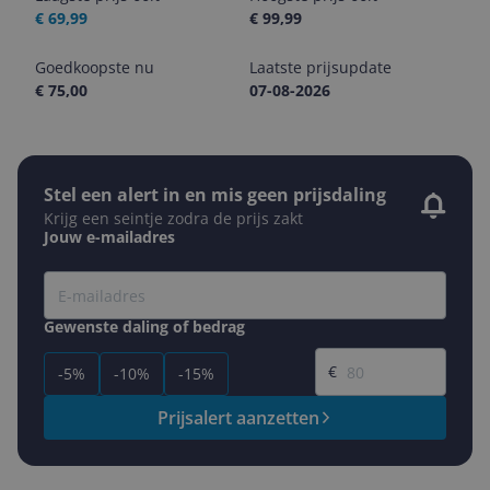
€ 69,99
€ 99,99
Goedkoopste nu
Laatste prijsupdate
€ 75,00
07-08-2026
Stel een alert in en mis geen prijsdaling
Krijg een seintje zodra de prijs zakt
Jouw e-mailadres
Gewenste daling of bedrag
Gewenste prijs
€
-5%
-10%
-15%
Prijsalert aanzetten