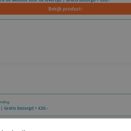
Bekijk product
ending
 | Gratis bezorgd > €20,-