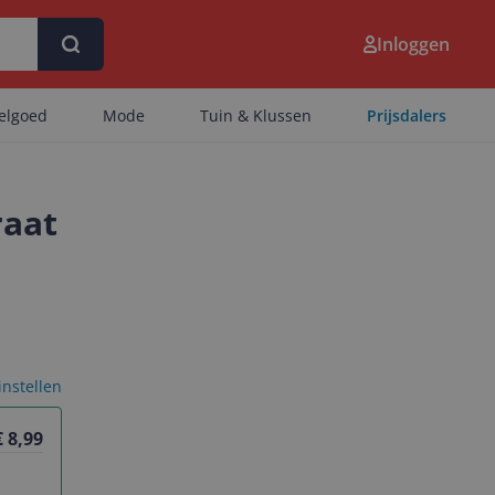
Inloggen
eelgoed
Mode
Tuin & Klussen
Prijsdalers
raat
 instellen
€ 8,99