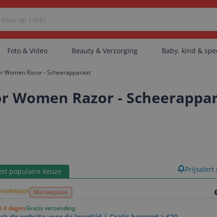
Foto & Video
Beauty & Verzorging
Baby, kind & sp
for Women Razor - Scheerapparaat
Er zijn geen categorieën gevonden.
or Women Razor - Scheerappa
Er zijn geen producten gevonden.
Er zijn geen artikelen gevonden.
product
Prijsalert
st populaire keuze
Marketplace
ot 4 dagen
Gratis verzending
ck de website voor de levertijd | Gratis bezorgd > €20,-