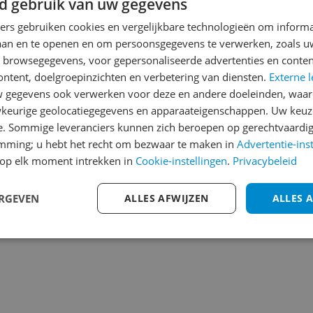
d gebruik van uw gegevens
Reviews
Er zijn nog geen revie
ners gebruiken cookies en vergelijkbare technologieën om inform
laan en te openen en om persoonsgegevens te verwerken, zoals uw
Heb jij dit product in bezi
n browsegegevens, voor gepersonaliseerde advertenties en conten
met het schrijven van je re
ontent, doelgroepinzichten en verbetering van diensten.
Externe l
077
een review gemiddeld tuss
gegevens ook verwerken voor deze en andere doeleinden, waar
andere bezoekers een bet
keurige geolocatiegegevens en apparaateigenschappen. Uw keuze
€250,-!
Klik hier voor de a
e. Sommige leveranciers kunnen zich beroepen op gerechtvaardig
emming; u hebt het recht om bezwaar te maken in
Advertentie-ins
Cijfer
op elk moment intrekken in
Cookie-instellingen
.
Privacybeleid
Welk cijfer geef jij dit prod
ERGEVEN
ALLES AFWIJZEN
ALLES 
1
2
3