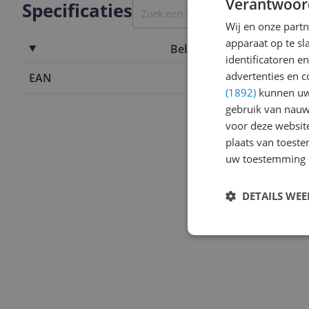
Verantwoor
Specificaties
Wij en onze part
apparaat op te s
Belangrijkste kenmerken
identificatoren e
advertenties en c
EAN
4027800038
(1892)
kunnen uw 
gebruik van nauw
voor deze websit
plaats van toest
uw toestemming 
DETAILS WE