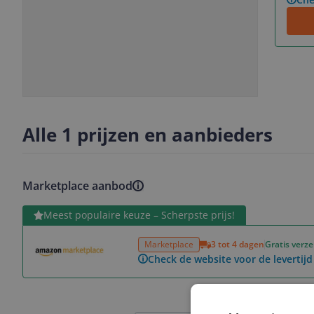
Slide
Slide
1
2
Alle 1 prijzen en aanbieders
Marketplace aanbod
Bekijk product
Meest populaire keuze – Scherpste prijs!
Marketplace
3 tot 4 dagen
Gratis verz
Check de website voor de levertijd