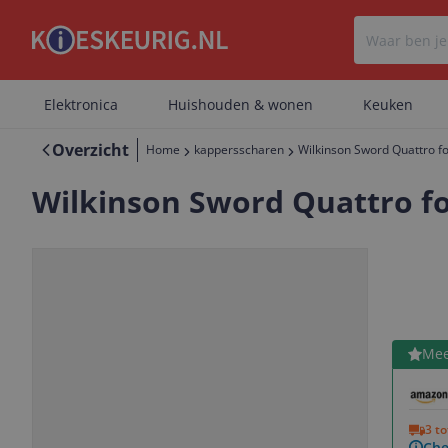
Elektronica
Huishouden & wonen
Keuken
Overzicht
Home
kappersscharen
Wilkinson Sword Quattro 
Wilkinson Sword Quattro f
Bekijk 
Mee
Vorige
Volgende
3 t
Che