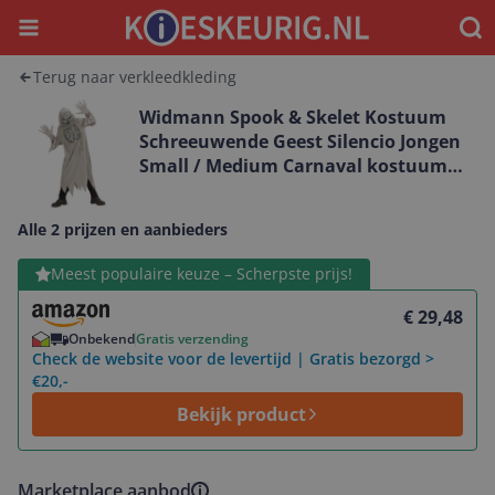
Menu
Waar
Terug naar verkleedkleding
Widmann Spook & Skelet Kostuum
Schreeuwende Geest Silencio Jongen
Small / Medium Carnaval kostuum
Verkleedkleding
Alle 2 prijzen en aanbieders
Bekijk product
Meest populaire keuze – Scherpste prijs!
€ 29,48
Onbekend
Gratis verzending
Check de website voor de levertijd | Gratis bezorgd >
€20,-
Bekijk product
Marketplace aanbod