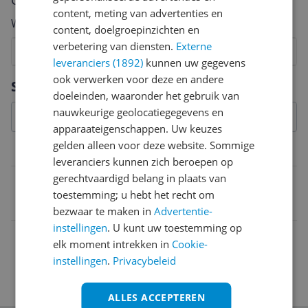
Cijfer
content, meting van advertenties en
Welk cijfer geef jij dit product?
content, doelgroepinzichten en
verbetering van diensten.
Externe
1
2
3
4
5
6
7
8
9
10
leveranciers (1892)
kunnen uw gegevens
Vraag 1 van 4
ook verwerken voor deze en andere
Specificaties
doeleinden, waaronder het gebruik van
nauwkeurige geolocatiegegevens en
apparaateigenschappen. Uw keuzes
gelden alleen voor deze website. Sommige
Belangrijkste kenmerken
leveranciers kunnen zich beroepen op
gerechtvaardigd belang in plaats van
EAN
toestemming; u hebt het recht om
8003558078394
bezwaar te maken in
Advertentie-
instellingen
. U kunt uw toestemming op
elk moment intrekken in
Cookie-
instellingen
.
Privacybeleid
ALLES ACCEPTEREN