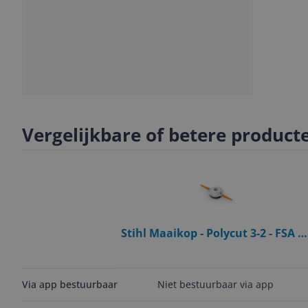
Slide
Slide
1
2
Vergelijkbare of betere product
Stihl Maaikop - Polycut 3-2 - FSA 5
- FSE 52 - Kunststof
Niet bestuurbaar via app
Via app bestuurbaar