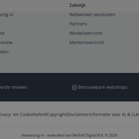
Zakelijk
urig.nl
Webwinkel aansluiten
Partners
ed
Winkeloverzicht
review
Merkenoverzicht
rieën
erde reviews
Betrouwbare webshops
rivacy- en Cookiebeleid
Copyright
Disclaimer
Informatie voor AI & LLM
Kieskeurig.nl - onderdeel van Reshift Digital B.V. © 2026