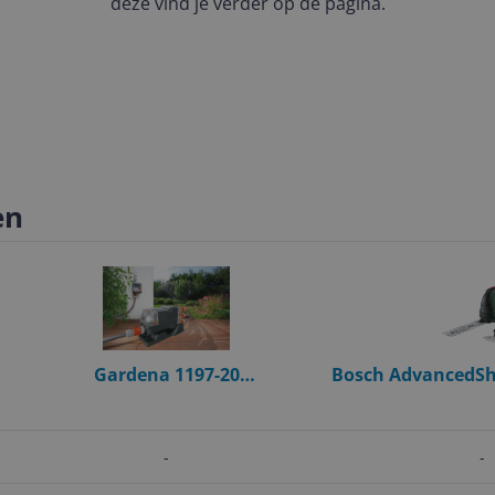
deze vind je verder op de pagina.
en
7
Gardena 1197-20
Bosch AdvancedSh
Waterslangkoppeling - Zwart - 1
Grasschaar - 10 c
stuk(s)
-
-