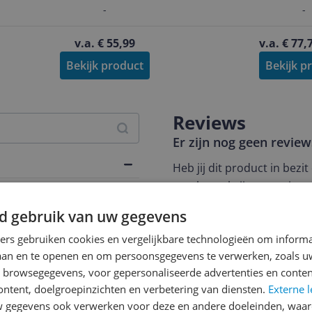
-
-
v.a. € 55,99
v.a. € 77,
Bekijk product
Bekijk p
Reviews
Er zijn nog geen revie
Heb jij dit product in bezi
met het schrijven van je re
chap
een review gemiddeld tuss
d gebruik van uw gegevens
andere bezoekers een bet
ners gebruiken cookies en vergelijkbare technologieën om inform
€250,-!
Klik hier voor de a
laan en te openen en om persoonsgegevens te verwerken, zoals uw
Cijfer
n browsegegevens, voor gepersonaliseerde advertenties en conten
ontent, doelgroepinzichten en verbetering van diensten.
Externe l
Welk cijfer geef jij dit prod
gegevens ook verwerken voor deze en andere doeleinden, waar