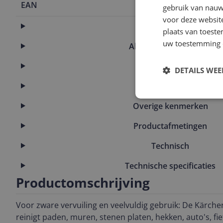
EAN
4066529122
gebruik van nauw
voor deze websit
Aansluitingen
plaats van toest
uw toestemming 
Algemene kenmerken
Eigenschappen
DETAILS WE
Functies
Overige kenmerken
Productafmetingen
Technisch
Technische specificaties
Productomschrijving
Voor zware vervuiling en veelvuldig gebruik: De Kärch
reinigt paden, muren, stenen platen, hekken, auto's, f