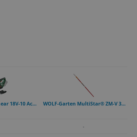
ear 18V-10 Accu
WOLF-Garten MultiStar® ZM-V 3 -
m - Zwart/Groen
Verstelbare steel - 170-300 cm
-