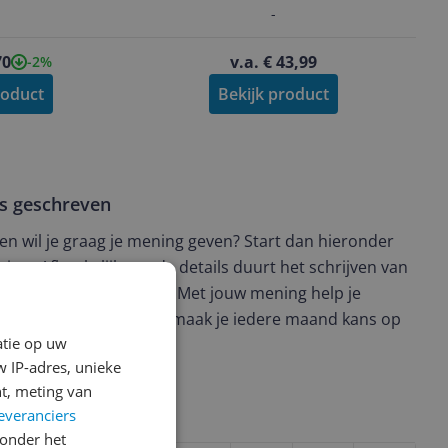
-
70
v.a. € 43,99
-2%
roduct
Bekijk product
ws geschreven
t en wil je graag je mening geven? Start dan hieronder
view. Afhankelijk van de details duurt het schrijven van
en de 3 en 10 minuten. Met jouw mening help je
ere keuze te maken én maak je iedere maand kans op
atie op uw
ctievoorwaarden.
 IP-adres, unieke
t, meting van
everanciers
uct?
onder het