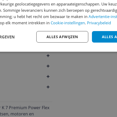
766
1
2
3
keurige geolocatiegegevens en apparaateigenschappen. Uw keuze
e. Sommige leveranciers kunnen zich beroepen op gerechtvaardig
emming; u hebt het recht om bezwaar te maken in
Advertentie-ins
op elk moment intrekken in
Cookie-instellingen
.
Privacybeleid
ERGEVEN
ALLES AFWIJZEN
ALLES 
er K 7 Premium Power Flex
ietsen, motoren en