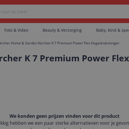
Foto & Video
Beauty & Verzorging
Baby, kind & sp
ärcher Home & Garden Kärcher K 7 Premium Power Flex Hogedrukreiniger
Er zijn geen categorieën gevonden.
cher K 7 Premium Power Flex
Er zijn geen producten gevonden.
Er zijn geen artikelen gevonden.
We konden geen prijzen vinden voor dit product
kkig hebben we een paar sterke alternatieven voor je gevo