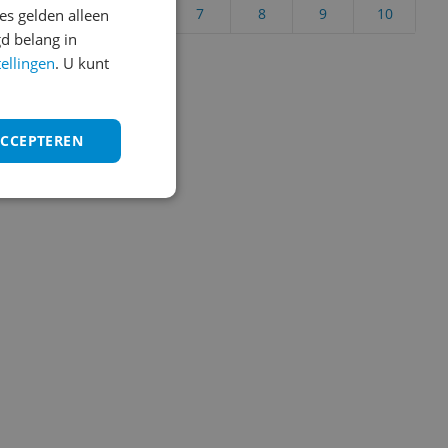
4
5
6
7
8
9
10
s gelden alleen
d belang in
Vraag 1 van 4
tellingen
. U kunt
ACCEPTEREN