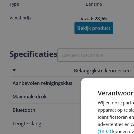
Type
Benzine
Vanaf prijs
v.a. € 28,65
Bekijk product
Specificaties
Belangrijkste kenmerken
Aanbevolen reinigingsklus
Tuingereeds
Verantwoor
Maximale druk
180 Hz
Wij en onze part
Bluetooth
apparaat op te s
Nee
identificatoren e
Lengte slang
4,58 m
advertenties en c
(1892)
kunnen uw 