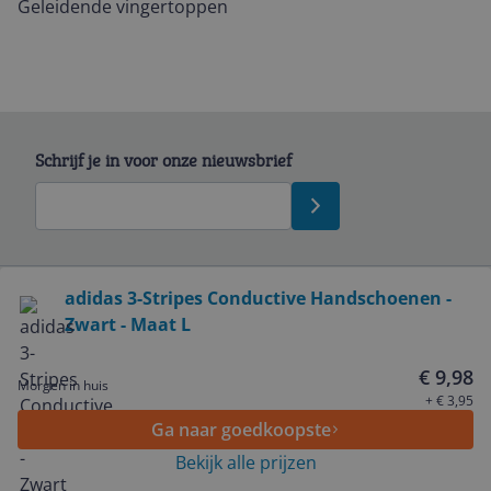
Geleidende vingertoppen
Schrijf je in voor onze nieuwsbrief
Bekijk product
adidas 3-Stripes Conductive Handschoenen -
Zwart - Maat L
Service
€ 9,98
Morgen in huis
Algemeen
+ € 3,95
Ga naar goedkoopste
Bekijk alle prijzen
Zakelijk