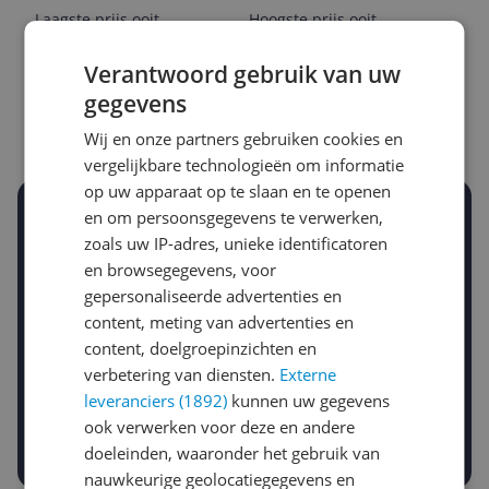
Laagste prijs ooit
Hoogste prijs ooit
€ 9,98
€ 37,99
Verantwoord gebruik van uw
Goedkoopste nu
Laatste prijsupdate
gegevens
€ 9,98
08-08-2026
Wij en onze partners gebruiken cookies en
vergelijkbare technologieën om informatie
op uw apparaat op te slaan en te openen
Stel een alert in en mis geen prijsdaling
en om persoonsgegevens te verwerken,
Krijg een seintje zodra de prijs zakt
zoals uw IP-adres, unieke identificatoren
Jouw e-mailadres
en browsegegevens, voor
gepersonaliseerde advertenties en
content, meting van advertenties en
content, doelgroepinzichten en
Gewenste daling of bedrag
Gewenste prijs
verbetering van diensten.
Externe
€
-5%
-10%
-15%
leveranciers (1892)
kunnen uw gegevens
ook verwerken voor deze en andere
Prijsalert aanzetten
doeleinden, waaronder het gebruik van
nauwkeurige geolocatiegegevens en