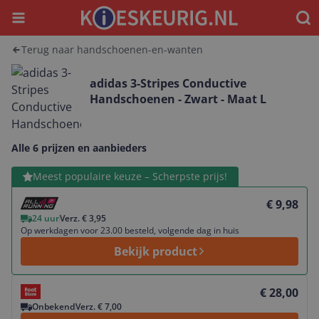
Menu
Waar
Terug naar handschoenen-en-wanten
adidas 3-Stripes Conductive
Handschoenen - Zwart - Maat L
Alle 6 prijzen en aanbieders
Bekijk product
Meest populaire keuze – Scherpste prijs!
€ 9,98
24 uur
Verz. € 3,95
Op werkdagen voor 23.00 besteld, volgende dag in huis
Bekijk product
Bekijk product
€ 28,00
Onbekend
Verz. € 7,00