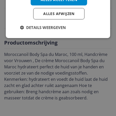
Belangrijkste kenmerken
EAN
ALLES AFWIJZEN
7290113146495
DETAILS WEERGEVEN
Productomschrijving
Moroccanoil Body Spa du Maroc, 100 ml, Handcrème
voor Vrouwen , De crème Moroccanoil Body Spa du
Maroc hydrateert perfect de huid van je handen en
voorziet ze van de nodige voedingsstoffen.
Kenmerken: hydrateert en voedt de huid laat de huid
zacht en glad achter ruikt aangenaam Hoe te
gebruiken: Breng handcrème aan zoals nodig en
masseer totdat de crème is geabsorbeerd.