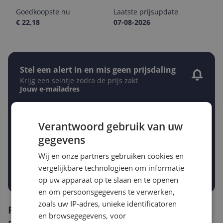
Goedkoopste nu
Laatste prijsupdate
€ 22,18
07-08-2026
Stel een alert in en mis geen prijsdaling
Krijg een seintje zodra de prijs zakt
Jouw e-mailadres
Verantwoord gebruik van uw
Gewenste daling of bedrag
gegevens
Gewenste prijs
€
-5%
-10%
-15%
Wij en onze partners gebruiken cookies en
vergelijkbare technologieën om informatie
Prijsalert aanzetten
op uw apparaat op te slaan en te openen
en om persoonsgegevens te verwerken,
zoals uw IP-adres, unieke identificatoren
Reviews
en browsegegevens, voor