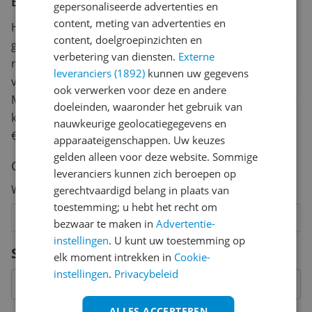
Er zijn nog geen reviews geschreven
gepersonaliseerde advertenties en
content, meting van advertenties en
Heb jij dit product in bezit en wil je graag je mening
content, doelgroepinzichten en
geven? Start dan hieronder met het schrijven van je
verbetering van diensten.
Externe
review. Afhankelijk van de details duurt het schrijven
leveranciers (1892)
kunnen uw gegevens
van een review gemiddeld tussen de 3 en 10 minuten.
ook verwerken voor deze en andere
Met jouw mening help je andere bezoekers een betere
doeleinden, waaronder het gebruik van
keuze te maken én maak je iedere maand kans op
nauwkeurige geolocatiegegevens en
€250,-!
Klik hier voor de actievoorwaarden.
apparaateigenschappen. Uw keuzes
gelden alleen voor deze website. Sommige
Cijfer
leveranciers kunnen zich beroepen op
Welk cijfer geef jij dit product?
gerechtvaardigd belang in plaats van
toestemming; u hebt het recht om
1
2
3
4
5
6
7
8
9
10
bezwaar te maken in
Advertentie-
instellingen
. U kunt uw toestemming op
Vraag 1 van 4
Specificaties
elk moment intrekken in
Cookie-
instellingen
.
Privacybeleid
ALLES ACCEPTEREN