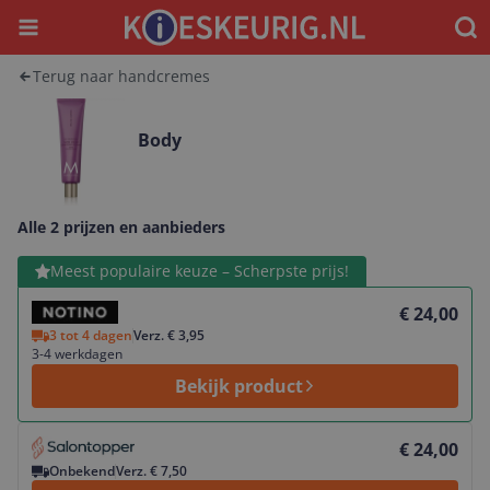
Menu
Waar
Terug naar handcremes
Body
Alle 2 prijzen en aanbieders
Bekijk product
Meest populaire keuze – Scherpste prijs!
€ 24,00
3 tot 4 dagen
Verz. € 3,95
3-4 werkdagen
Bekijk product
Bekijk product
€ 24,00
Onbekend
Verz. € 7,50