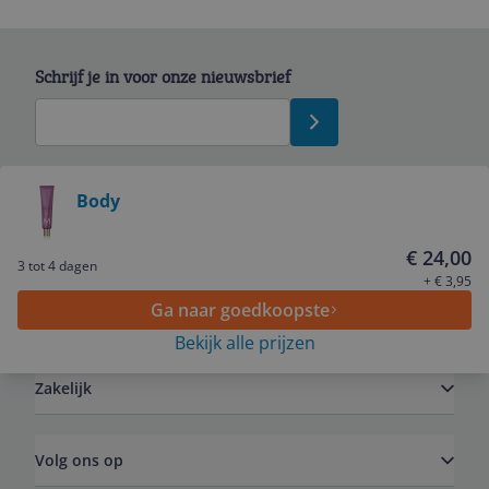
Schrijf je in voor onze nieuwsbrief
Bekijk product
Body
Service
€ 24,00
3 tot 4 dagen
+ € 3,95
Ga naar goedkoopste
Algemeen
Bekijk alle prijzen
Zakelijk
Volg ons op