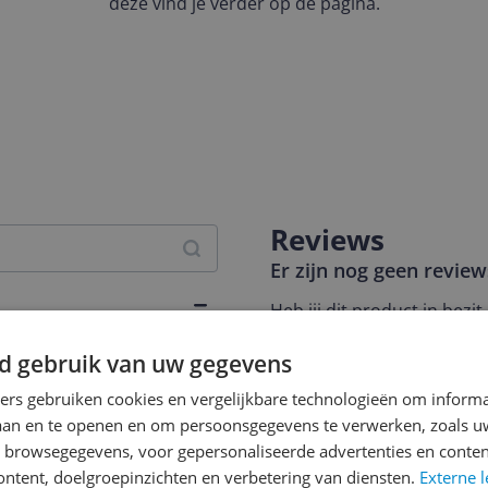
deze vind je verder op de pagina.
Reviews
Er zijn nog geen revie
Heb jij dit product in bezi
met het schrijven van je re
233
d gebruik van uw gegevens
een review gemiddeld tuss
andere bezoekers een bet
ners gebruiken cookies en vergelijkbare technologieën om inform
€250,-!
Klik hier voor de a
laan en te openen en om persoonsgegevens te verwerken, zoals uw
n browsegegevens, voor gepersonaliseerde advertenties en conten
Cijfer
ontent, doelgroepinzichten en verbetering van diensten.
Externe l