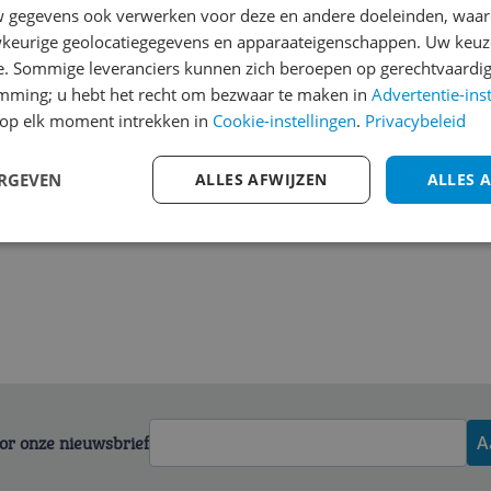
gegevens ook verwerken voor deze en andere doeleinden, waar
Welk cijfer geef jij dit prod
keurige geolocatiegegevens en apparaateigenschappen. Uw keuze
1
2
3
e. Sommige leveranciers kunnen zich beroepen op gerechtvaardig
emming; u hebt het recht om bezwaar te maken in
Advertentie-ins
op elk moment intrekken in
Cookie-instellingen
.
Privacybeleid
ERGEVEN
ALLES AFWIJZEN
ALLES 
voor onze nieuwsbrief
A