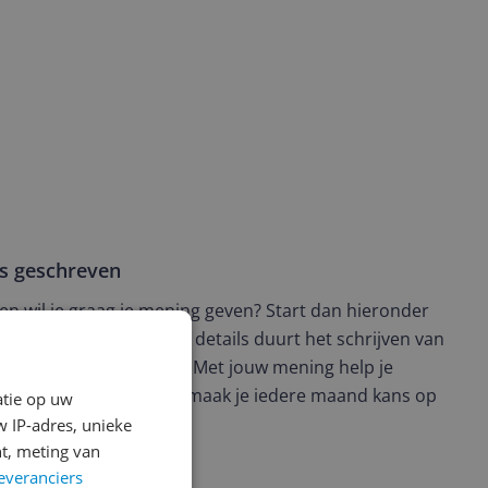
ws geschreven
t en wil je graag je mening geven? Start dan hieronder
view. Afhankelijk van de details duurt het schrijven van
en de 3 en 10 minuten. Met jouw mening help je
ere keuze te maken én maak je iedere maand kans op
atie op uw
ctievoorwaarden.
 IP-adres, unieke
t, meting van
everanciers