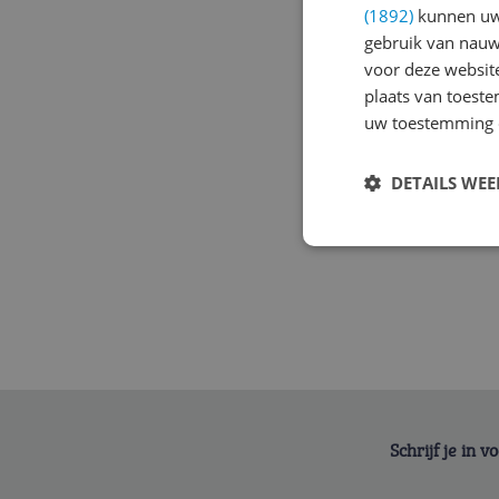
(1892)
kunnen uw 
gebruik van nauw
voor deze websit
plaats van toest
uw toestemming 
DETAILS WE
Schrijf je in 