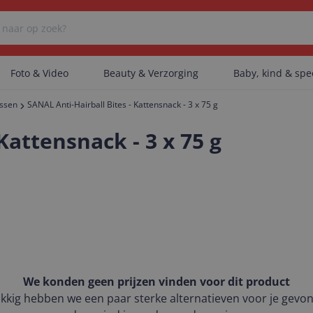
Foto & Video
Beauty & Verzorging
Baby, kind & sp
assen
SANAL Anti-Hairball Bites - Kattensnack - 3 x 75 g
Er zijn geen categorieën gevonden.
Kattensnack - 3 x 75 g
Er zijn geen producten gevonden.
Er zijn geen artikelen gevonden.
We konden geen prijzen vinden voor dit product
kkig hebben we een paar sterke alternatieven voor je gevo