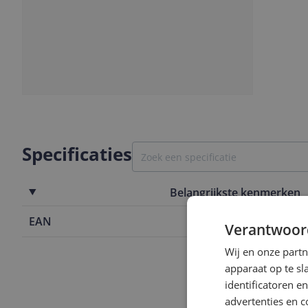
Slide
1
Specificaties
Belangrijkste kenmerken
EAN
8715299113
Verantwoor
Wij en onze part
apparaat op te s
identificatoren e
advertenties en c