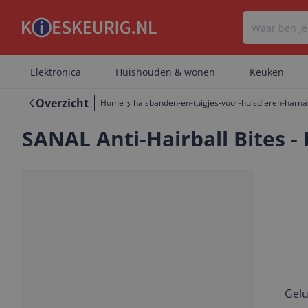
Elektronica
Huishouden & wonen
Keuken
Overzicht
Home
halsbanden-en-tuigjes-voor-huisdieren-harn
SANAL Anti-Hairball Bites - 
Gelu
Vorige
Volgende