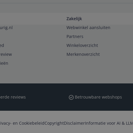
Zakelijk
urig.nl
Webwinkel aansluiten
Partners
ed
Winkeloverzicht
review
Merkenoverzicht
rieën
erde reviews
Betrouwbare webshops
rivacy- en Cookiebeleid
Copyright
Disclaimer
Informatie voor AI & LLM