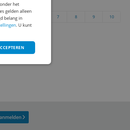
onder het
uct?
s gelden alleen
4
5
6
7
8
9
10
d belang in
tellingen
. U kunt
Vraag 1 van 4
ACCEPTEREN
anmelden