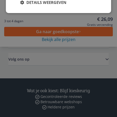
Nutrivet Inne zalmolie - voor honden en
DETAILS WEERGEVEN
honden - 1 L
Service
€ 26,09
3 tot 4 dagen
Algemeen
Gratis verzending
Ga naar goedkoopste
Bekijk alle prijzen
Zakelijk
Volg ons op
Wat je ook kiest: Blijf kieskeurig
Gecontroleerde reviews
Betrouwbare webshops
Heldere prijzen