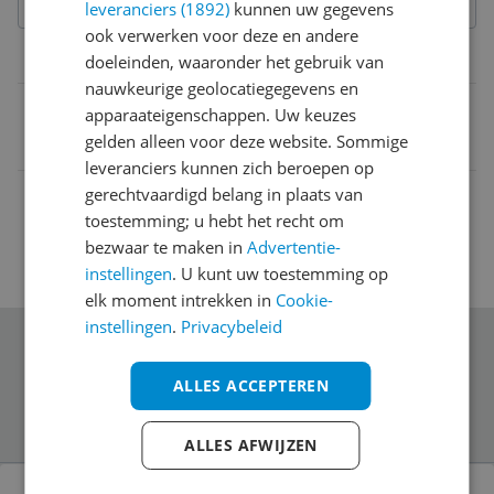
leveranciers (1892)
kunnen uw gegevens
ook verwerken voor deze en andere
Belangrijkste kenmerken
doeleinden, waaronder het gebruik van
nauwkeurige geolocatiegegevens en
EAN
apparaateigenschappen. Uw keuzes
gelden alleen voor deze website. Sommige
3760080533337
leveranciers kunnen zich beroepen op
gerechtvaardigd belang in plaats van
toestemming; u hebt het recht om
bezwaar te maken in
Advertentie-
instellingen
. U kunt uw toestemming op
elk moment intrekken in
Cookie-
instellingen
.
Privacybeleid
Schrijf je in voor onze nieuwsbrief
ALLES ACCEPTEREN
ALLES AFWIJZEN
Bekijk product