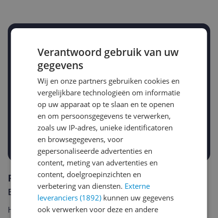
Stel een alert in en mis geen prijsdaling
Verantwoord gebruik van uw
Krijg een seintje zodra de prijs zakt
Jouw e-mailadres
gegevens
Wij en onze partners gebruiken cookies en
vergelijkbare technologieën om informatie
Gewenste daling of bedrag
op uw apparaat op te slaan en te openen
Gewenste prijs
en om persoonsgegevens te verwerken,
€
-5%
-10%
-15%
zoals uw IP-adres, unieke identificatoren
en browsegegevens, voor
Prijsalert aanzetten
gepersonaliseerde advertenties en
content, meting van advertenties en
content, doelgroepinzichten en
Reviews
verbetering van diensten.
Externe
Er zijn nog geen reviews geschreven
leveranciers (1892)
kunnen uw gegevens
ook verwerken voor deze en andere
Heb jij dit product in bezit en wil je graag je mening