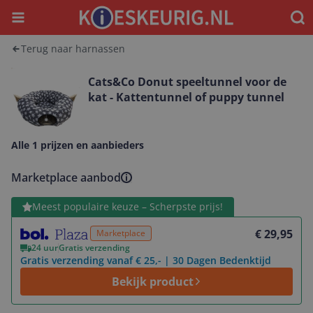
Menu
Waar
Terug naar harnassen
Cats&Co Donut speeltunnel voor de
kat - Kattentunnel of puppy tunnel
Alle 1 prijzen en aanbieders
Marketplace aanbod
Bekijk product
Meest populaire keuze – Scherpste prijs!
€ 29,95
Marketplace
24 uur
Gratis verzending
Gratis verzending vanaf € 25,- | 30 Dagen Bedenktijd
Bekijk product