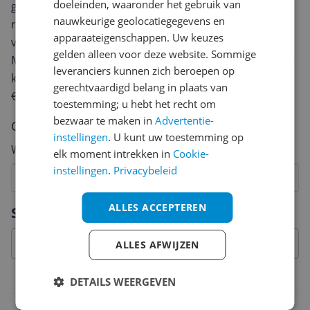
doeleinden, waaronder het gebruik van
geven? Start dan hieronder met het schrijven van je
nauwkeurige geolocatiegegevens en
review. Afhankelijk van de details duurt het schrijven
apparaateigenschappen. Uw keuzes
van een review gemiddeld tussen de 3 en 10 minuten.
gelden alleen voor deze website. Sommige
Met jouw mening help je andere bezoekers een betere
leveranciers kunnen zich beroepen op
keuze te maken én maak je iedere maand kans op
gerechtvaardigd belang in plaats van
€250,-!
Klik hier voor de actievoorwaarden.
toestemming; u hebt het recht om
bezwaar te maken in
Advertentie-
Cijfer
instellingen
. U kunt uw toestemming op
Welk cijfer geef jij dit product?
elk moment intrekken in
Cookie-
instellingen
.
Privacybeleid
1
2
3
4
5
6
7
8
9
10
Vraag 1 van 4
ALLES ACCEPTEREN
Specificaties
ALLES AFWIJZEN
Belangrijkste kenmerken
DETAILS WEERGEVEN
EAN