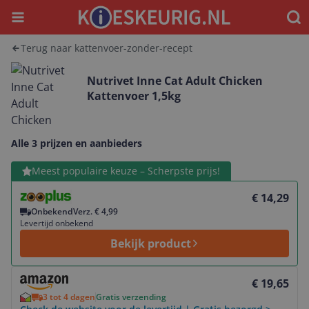
Menu
Waar
Terug naar kattenvoer-zonder-recept
Nutrivet Inne Cat Adult Chicken
Kattenvoer 1,5kg
Alle 3 prijzen en aanbieders
Bekijk product
Meest populaire keuze – Scherpste prijs!
€ 14,29
Onbekend
Verz. € 4,99
Levertijd onbekend
Bekijk product
Bekijk product
€ 19,65
3 tot 4 dagen
Gratis verzending