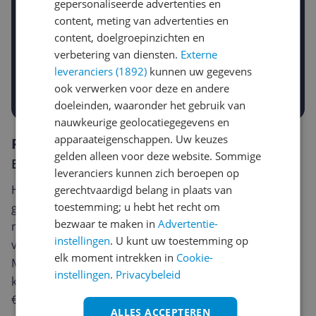
gepersonaliseerde advertenties en
content, meting van advertenties en
Gewenste daling of bedrag
content, doelgroepinzichten en
Gewenste prijs
verbetering van diensten.
Externe
€
-5%
-10%
-15%
leveranciers (1892)
kunnen uw gegevens
ook verwerken voor deze en andere
Prijsalert aanzetten
doeleinden, waaronder het gebruik van
nauwkeurige geolocatiegegevens en
apparaateigenschappen. Uw keuzes
Reviews
gelden alleen voor deze website. Sommige
Er zijn nog geen reviews geschreven
leveranciers kunnen zich beroepen op
Heb jij dit product in bezit en wil je graag je mening
gerechtvaardigd belang in plaats van
toestemming; u hebt het recht om
geven? Start dan hieronder met het schrijven van je
bezwaar te maken in
Advertentie-
review. Afhankelijk van de details duurt het schrijven
instellingen
. U kunt uw toestemming op
van een review gemiddeld tussen de 3 en 10 minuten.
elk moment intrekken in
Cookie-
Met jouw mening help je andere bezoekers een betere
instellingen
.
Privacybeleid
keuze te maken én maak je iedere maand kans op
€250,-!
Klik hier voor de actievoorwaarden.
ALLES ACCEPTEREN