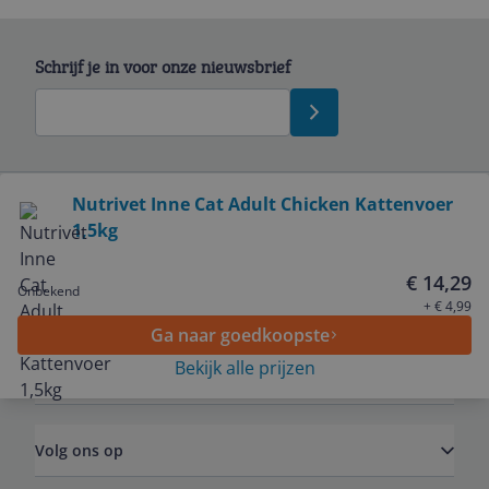
Schrijf je in voor onze nieuwsbrief
Bekijk product
Nutrivet Inne Cat Adult Chicken Kattenvoer
1,5kg
Service
€ 14,29
Onbekend
Algemeen
+ € 4,99
Ga naar goedkoopste
Bekijk alle prijzen
Zakelijk
Volg ons op