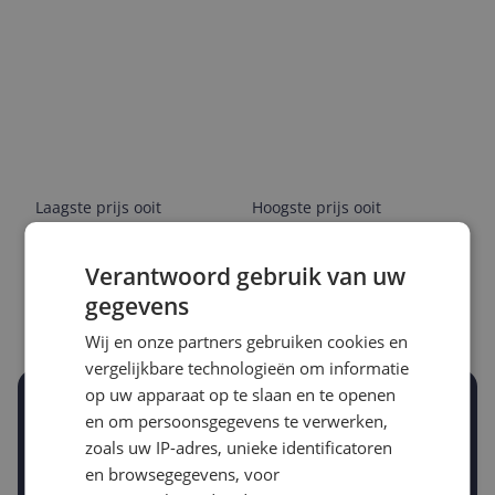
Laagste prijs ooit
Hoogste prijs ooit
€ 11,02
€ 20,99
Verantwoord gebruik van uw
Goedkoopste nu
Laatste prijsupdate
gegevens
€ 14,29
09-08-2026
Wij en onze partners gebruiken cookies en
vergelijkbare technologieën om informatie
op uw apparaat op te slaan en te openen
Stel een alert in en mis geen prijsdaling
en om persoonsgegevens te verwerken,
Krijg een seintje zodra de prijs zakt
zoals uw IP-adres, unieke identificatoren
Jouw e-mailadres
en browsegegevens, voor