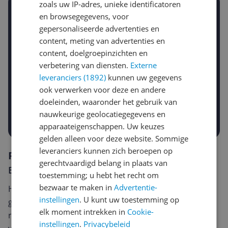
zoals uw IP-adres, unieke identificatoren
Stel een alert in en mis geen prijsdaling
en browsegegevens, voor
Krijg een seintje zodra de prijs zakt
gepersonaliseerde advertenties en
Jouw e-mailadres
content, meting van advertenties en
content, doelgroepinzichten en
verbetering van diensten.
Externe
Gewenste daling of bedrag
leveranciers (1892)
kunnen uw gegevens
Gewenste prijs
ook verwerken voor deze en andere
€
-5%
-10%
-15%
doeleinden, waaronder het gebruik van
nauwkeurige geolocatiegegevens en
Prijsalert aanzetten
apparaateigenschappen. Uw keuzes
gelden alleen voor deze website. Sommige
leveranciers kunnen zich beroepen op
Reviews
gerechtvaardigd belang in plaats van
Er zijn nog geen reviews geschreven
toestemming; u hebt het recht om
bezwaar te maken in
Advertentie-
Heb jij dit product in bezit en wil je graag je mening
instellingen
. U kunt uw toestemming op
geven? Start dan hieronder met het schrijven van je
elk moment intrekken in
Cookie-
review. Afhankelijk van de details duurt het schrijven
instellingen
.
Privacybeleid