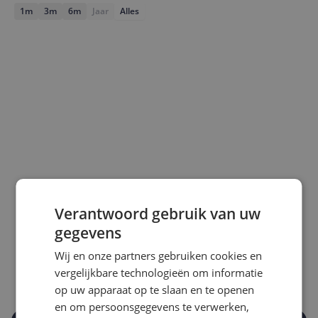
1m
3m
6m
Jaar
Alles
Laagste prijs ooit
Hoogste prijs ooit
Verantwoord gebruik van uw
€ 2,35
€ 12,86
gegevens
Goedkoopste nu
Laatste prijsupdate
Wij en onze partners gebruiken cookies en
€ 2,95
06-08-2026
vergelijkbare technologieën om informatie
op uw apparaat op te slaan en te openen
en om persoonsgegevens te verwerken,