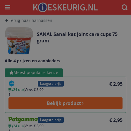
Menu
Waar
Terug naar harnassen
SANAL Sanal kat joint care cups 75
gram
Alle 4 prijzen en aanbieders
Bekijk product
Meest populaire keuze
€ 2,95
Laagste prijs
24 uur
Verz. € 3,90
1
Bekijk product
Bekijk product
€ 2,95
Laagste prijs
24 uur
Verz. € 3,90
1