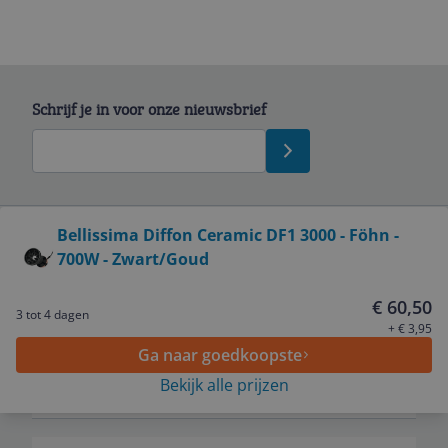
Schrijf je in voor onze nieuwsbrief
Bekijk product
Bellissima Diffon Ceramic DF1 3000 - Föhn -
700W - Zwart/Goud
Service
€ 60,50
3 tot 4 dagen
Algemeen
+ € 3,95
Ga naar goedkoopste
Bekijk alle prijzen
Zakelijk