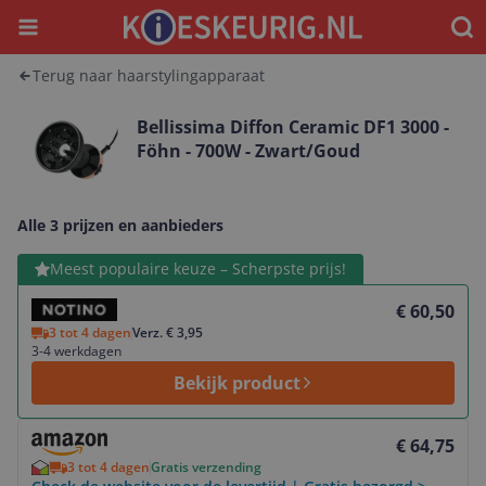
Menu
Waar
Terug naar haarstylingapparaat
Bellissima Diffon Ceramic DF1 3000 -
Föhn - 700W - Zwart/Goud
Alle 3 prijzen en aanbieders
Bekijk product
Meest populaire keuze – Scherpste prijs!
€ 60,50
3 tot 4 dagen
Verz. € 3,95
3-4 werkdagen
Bekijk product
Bekijk product
€ 64,75
3 tot 4 dagen
Gratis verzending