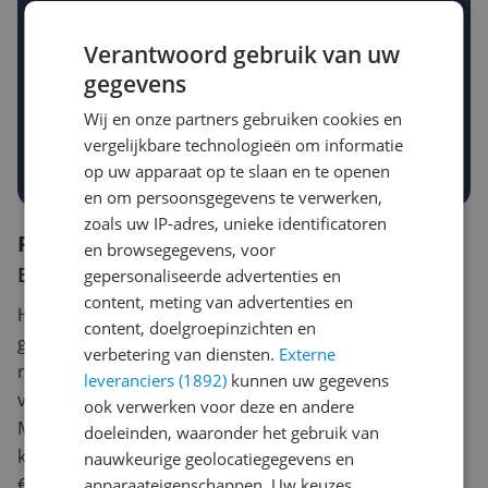
Verantwoord gebruik van uw
Gewenste daling of bedrag
gegevens
Gewenste prijs
€
-5%
-10%
-15%
Wij en onze partners gebruiken cookies en
vergelijkbare technologieën om informatie
Prijsalert aanzetten
op uw apparaat op te slaan en te openen
en om persoonsgegevens te verwerken,
zoals uw IP-adres, unieke identificatoren
Reviews
en browsegegevens, voor
Er zijn nog geen reviews geschreven
gepersonaliseerde advertenties en
content, meting van advertenties en
Heb jij dit product in bezit en wil je graag je mening
content, doelgroepinzichten en
geven? Start dan hieronder met het schrijven van je
verbetering van diensten.
Externe
review. Afhankelijk van de details duurt het schrijven
leveranciers (1892)
kunnen uw gegevens
van een review gemiddeld tussen de 3 en 10 minuten.
ook verwerken voor deze en andere
Met jouw mening help je andere bezoekers een betere
doeleinden, waaronder het gebruik van
keuze te maken én maak je iedere maand kans op
nauwkeurige geolocatiegegevens en
€250,-!
Klik hier voor de actievoorwaarden.
apparaateigenschappen. Uw keuzes