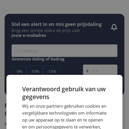
Stel een alert in en mis geen prijsdaling
Krijg een seintje zodra de prijs zakt
Jouw e-mailadres
Gewenste daling of bedrag
Gewenste prijs
€
-5%
-10%
-15%
Prijsalert aanzetten
Verantwoord gebruik van uw
gegevens
Reviews
Wij en onze partners gebruiken cookies en
Er zijn nog geen reviews geschreven
vergelijkbare technologieën om informatie
op uw apparaat op te slaan en te openen
Heb jij dit product in bezit en wil je graag je mening
en om persoonsgegevens te verwerken,