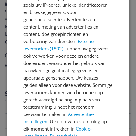
geven? Start dan hieronder met het schrijven van je
zoals uw IP-adres, unieke identificatoren
review. Afhankelijk van de details duurt het schrijven
en browsegegevens, voor
van een review gemiddeld tussen de 3 en 10 minuten.
gepersonaliseerde advertenties en
Met jouw mening help je andere bezoekers een betere
content, meting van advertenties en
keuze te maken én maak je iedere maand kans op
content, doelgroepinzichten en
verbetering van diensten.
Externe
€250,-!
Klik hier voor de actievoorwaarden.
leveranciers (1892)
kunnen uw gegevens
Cijfer
ook verwerken voor deze en andere
doeleinden, waaronder het gebruik van
Welk cijfer geef jij dit product?
nauwkeurige geolocatiegegevens en
apparaateigenschappen. Uw keuzes
1
2
3
4
5
6
7
8
9
10
gelden alleen voor deze website. Sommige
Vraag 1 van 4
Specificaties
leveranciers kunnen zich beroepen op
gerechtvaardigd belang in plaats van
toestemming; u hebt het recht om
bezwaar te maken in
Advertentie-
instellingen
. U kunt uw toestemming op
Garantie
elk moment intrekken in
Cookie-
Fabrieksgarantie termijn