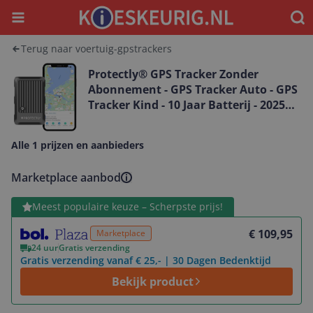
Menu
Waar
Terug naar voertuig-gpstrackers
Protectly® GPS Tracker Zonder
Abonnement - GPS Tracker Auto - GPS
Tracker Kind - 10 Jaar Batterij - 2025
Model
Alle 1 prijzen en aanbieders
Marketplace aanbod
Bekijk product
Meest populaire keuze – Scherpste prijs!
€ 109,95
Marketplace
24 uur
Gratis verzending
Gratis verzending vanaf € 25,- | 30 Dagen Bedenktijd
Bekijk product