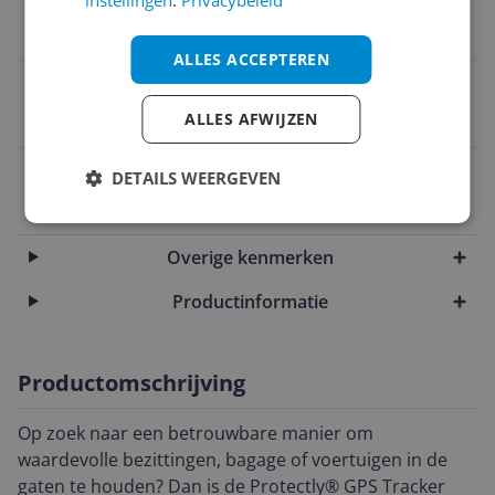
instellingen
.
Privacybeleid
2 jaar
ALLES ACCEPTEREN
Uitzonderingen fabrieksgarantie
ALLES AFWIJZEN
2 jaar
EAN
DETAILS WEERGEVEN
8721082920353
Overige kenmerken
Productinformatie
Productomschrijving
Op zoek naar een betrouwbare manier om
waardevolle bezittingen, bagage of voertuigen in de
gaten te houden? Dan is de Protectly® GPS Tracker