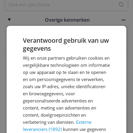
Overige kenmerken
Taal handleiding
Verantwoord gebruik van uw
Japans
gegevens
Verbindingstype
Wij en onze partners gebruiken cookies en
vergelijkbare technologieën om informatie
Bluetooth
op uw apparaat op te slaan en te openen
Fabrieksgarantie termijn
en om persoonsgegevens te verwerken,
zoals uw IP-adres, unieke identificatoren
2 jaar
en browsegegevens, voor
gepersonaliseerde advertenties en
Met kaartweergave
content, meting van advertenties en
Ja
content, doelgroepinzichten en
verbetering van diensten.
Externe
Type fietscomputer
leveranciers (1892)
kunnen uw gegevens