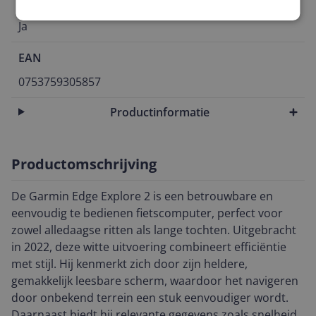
Draadloos
Ja
EAN
0753759305857
Productinformatie
Productomschrijving
De Garmin Edge Explore 2 is een betrouwbare en
eenvoudig te bedienen fietscomputer, perfect voor
zowel alledaagse ritten als lange tochten. Uitgebracht
in 2022, deze witte uitvoering combineert efficiëntie
met stijl. Hij kenmerkt zich door zijn heldere,
gemakkelijk leesbare scherm, waardoor het navigeren
door onbekend terrein een stuk eenvoudiger wordt.
Daarnaast biedt hij relevante gegevens zoals snelheid,