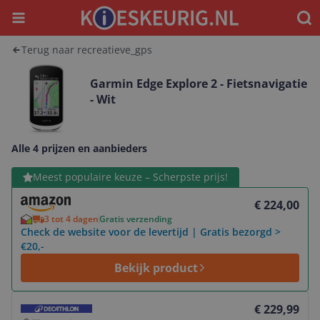
Menu
Waar
Terug naar recreatieve_gps
Garmin Edge Explore 2 - Fietsnavigatie
- Wit
Alle 4 prijzen en aanbieders
Bekijk product
Meest populaire keuze – Scherpste prijs!
€ 224,00
3 tot 4 dagen
Gratis verzending
Check de website voor de levertijd | Gratis bezorgd >
€20,-
Bekijk product
Bekijk product
€ 229,99