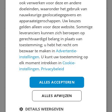
Fietscomputer
ook verwerken voor deze en andere
doeleinden, waaronder het gebruik van
Voedingstype
nauwkeurige geolocatiegegevens en
apparaateigenschappen. Uw keuzes
Oplaadbare batterij
gelden alleen voor deze website. Sommige
leveranciers kunnen zich beroepen op
Met Cadanssensor
gerechtvaardigd belang in plaats van
Nee
toestemming; u hebt het recht om
bezwaar te maken in
Advertentie-
Hartslagsensor
instellingen
. U kunt uw toestemming op
Nee
elk moment intrekken in
Cookie-
instellingen
.
Privacybeleid
Apps
Nee
ALLES ACCEPTEREN
CE markering
ALLES AFWIJZEN
Ja
DETAILS WEERGEVEN