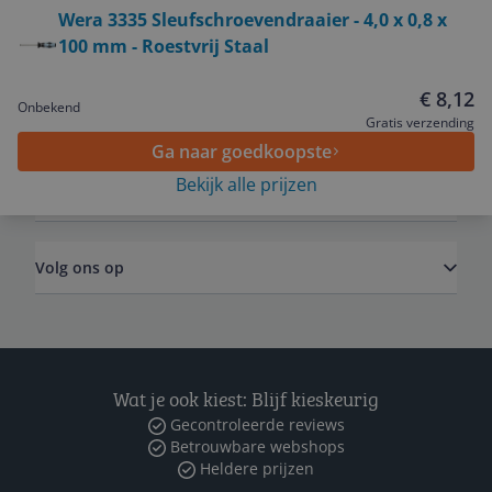
Bekijk product
Wera 3335 Sleufschroevendraaier - 4,0 x 0,8 x
100 mm - Roestvrij Staal
Service
€ 8,12
Onbekend
Algemeen
Gratis verzending
Ga naar goedkoopste
Bekijk alle prijzen
Zakelijk
Volg ons op
Wat je ook kiest: Blijf kieskeurig
Gecontroleerde reviews
Betrouwbare webshops
Heldere prijzen