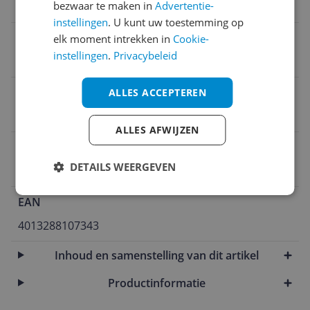
bezwaar te maken in
Advertentie-
0 cm
instellingen
. U kunt uw toestemming op
Verpakking lengte
elk moment intrekken in
Cookie-
instellingen
.
Privacybeleid
18,1 cm
Slagschroevendraaier
ALLES ACCEPTEREN
Sleufkop schroevendraaier
ALLES AFWIJZEN
Product breedte
DETAILS WEERGEVEN
0,4 cm
EAN
4013288107343
Inhoud en samenstelling van dit artikel
Productinformatie