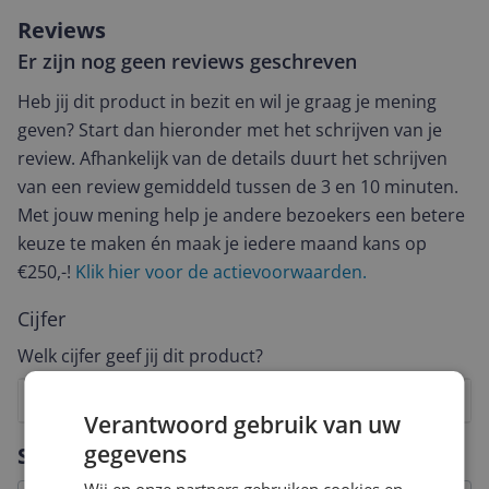
Reviews
Er zijn nog geen reviews geschreven
Heb jij dit product in bezit en wil je graag je mening
geven? Start dan hieronder met het schrijven van je
review. Afhankelijk van de details duurt het schrijven
van een review gemiddeld tussen de 3 en 10 minuten.
Met jouw mening help je andere bezoekers een betere
keuze te maken én maak je iedere maand kans op
€250,-!
Klik hier voor de actievoorwaarden.
Cijfer
Welk cijfer geef jij dit product?
1
2
3
4
5
6
7
8
9
10
Verantwoord gebruik van uw
Vraag 1 van 4
gegevens
Specificaties