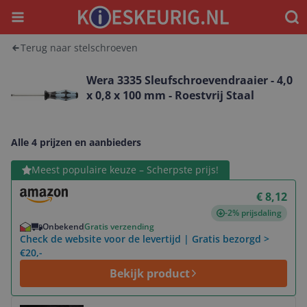
Menu
Waar
Terug naar stelschroeven
Wera 3335 Sleufschroevendraaier - 4,0
x 0,8 x 100 mm - Roestvrij Staal
Alle 4 prijzen en aanbieders
Bekijk product
Meest populaire keuze – Scherpste prijs!
€ 8,12
-2% prijsdaling
Onbekend
Gratis verzending
Check de website voor de levertijd | Gratis bezorgd >
€20,-
Bekijk product
Bekijk product