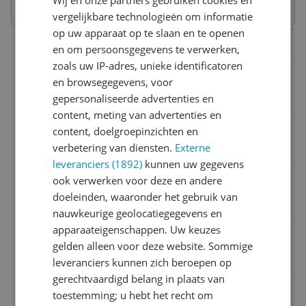
Wij en onze partners gebruiken cookies en
vergelijkbare technologieën om informatie
op uw apparaat op te slaan en te openen
Overige kenmerken
en om persoonsgegevens te verwerken,
zoals uw IP-adres, unieke identificatoren
CE markering
en browsegegevens, voor
Ja
gepersonaliseerde advertenties en
content, meting van advertenties en
Product lengte
content, doelgroepinzichten en
verbetering van diensten.
Externe
18,1 cm
leveranciers (1892)
kunnen uw gegevens
ook verwerken voor deze en andere
Verpakking breedte
doeleinden, waaronder het gebruik van
0,4 cm
nauwkeurige geolocatiegegevens en
apparaateigenschappen. Uw keuzes
Product hoogte
gelden alleen voor deze website. Sommige
0 cm
leveranciers kunnen zich beroepen op
gerechtvaardigd belang in plaats van
Verpakking hoogte
toestemming; u hebt het recht om