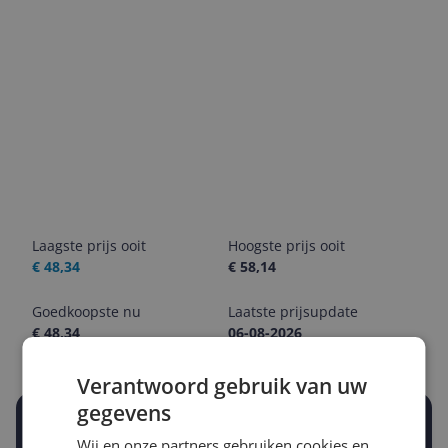
Laagste prijs ooit
Hoogste prijs ooit
€ 48,34
€ 58,14
Goedkoopste nu
Laatste prijsupdate
€ 48,34
06-08-2026
Verantwoord gebruik van uw
gegevens
Stel een alert in en mis geen prijsdaling
Wij en onze partners gebruiken cookies en