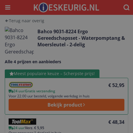
Menu
Waar
Terug naar overig
Bahco 9031-8224 Ergo
Gereedschapsset - Waterpomptang &
Moersleutel - 2-delig
Alle 4 prijzen en aanbieders
Bekijk product
Meest populaire keuze – Scherpste prijs!
€ 52,95
24 uur
Gratis verzending
Voor 22.00 uur besteld, volgende werkdag in huis
Bekijk product
Bekijk product
€ 48,34
24 uur
Verz. € 5,95
Over ongeveer 1 dag(en) in huis