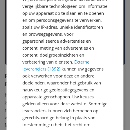
Krijg een seintje zodra de prijs zakt
Jouw e-mailadres
vergelijkbare technologieën om informatie
op uw apparaat op te slaan en te openen
en om persoonsgegevens te verwerken,
zoals uw IP-adres, unieke identificatoren
Gewenste daling of bedrag
en browsegegevens, voor
Gewenste prijs
gepersonaliseerde advertenties en
€
-5%
-10%
-15%
content, meting van advertenties en
Prijsalert aanzetten
content, doelgroepinzichten en
verbetering van diensten.
Externe
leveranciers (1892)
kunnen uw gegevens
Reviews
ook verwerken voor deze en andere
doeleinden, waaronder het gebruik van
Er zijn nog geen reviews geschreven
nauwkeurige geolocatiegegevens en
Heb jij dit product in bezit en wil je graag je mening
apparaateigenschappen. Uw keuzes
geven? Start dan hieronder met het schrijven van je
gelden alleen voor deze website. Sommige
review. Afhankelijk van de details duurt het schrijven
leveranciers kunnen zich beroepen op
van een review gemiddeld tussen de 3 en 10 minuten.
gerechtvaardigd belang in plaats van
toestemming; u hebt het recht om
Met jouw mening help je andere bezoekers een betere