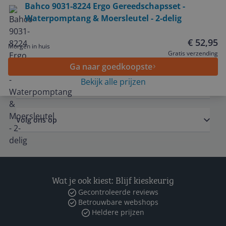
Bahco 9031-8224 Ergo Gereedschapsset -
Waterpomptang & Moersleutel - 2-delig
Service
€ 52,95
Morgen in huis
Algemeen
Gratis verzending
Ga naar goedkoopste
Bekijk alle prijzen
Zakelijk
Volg ons op
Wat je ook kiest: Blijf kieskeurig
Gecontroleerde reviews
Betrouwbare webshops
Heldere prijzen