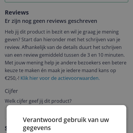
Reviews
Er zijn nog geen reviews geschreven
Heb jij dit product in bezit en wil je graag je mening
geven? Start dan hieronder met het schrijven van je
review. Afhankelijk van de details duurt het schrijven
van een review gemiddeld tussen de 3 en 10 minuten.
Met jouw mening help je andere bezoekers een betere
keuze te maken én maak je iedere maand kans op
€250,-!
Klik hier voor de actievoorwaarden.
Cijfer
Welk cijfer geef jij dit product?
1
2
3
4
5
6
7
8
9
10
Verantwoord gebruik van uw
Vraag 1 van 4
gegevens
Specificaties