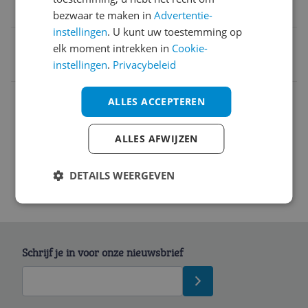
6970244526274
bezwaar te maken in
Advertentie-
instellingen
. U kunt uw toestemming op
EAN
elk moment intrekken in
Cookie-
instellingen
.
Privacybeleid
6970244526274
Garantie
ALLES ACCEPTEREN
Overige kenmerken
ALLES AFWIJZEN
DETAILS WEERGEVEN
Schrijf je in voor onze nieuwsbrief