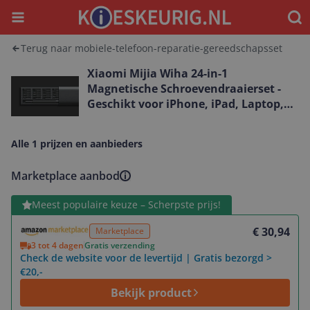
Menu
Waar
Terug naar mobiele-telefoon-reparatie-gereedschapsset
Xiaomi Mijia Wiha 24-in-1
Magnetische Schroevendraaierset -
Geschikt voor iPhone, iPad, Laptop,
Camera en meer
Alle 1 prijzen en aanbieders
Marketplace aanbod
Bekijk product
Meest populaire keuze – Scherpste prijs!
€ 30,94
Marketplace
3 tot 4 dagen
Gratis verzending
Check de website voor de levertijd | Gratis bezorgd >
€20,-
Bekijk product