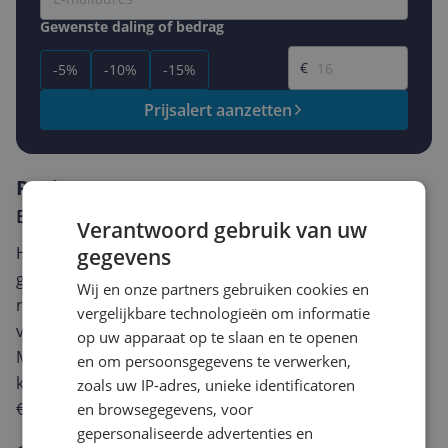
Gewenste daling of bedrag
Gewenste prijs
€
-5%
-10%
-15%
Prijsalert aanzetten
Reviews
Er zijn nog geen reviews geschreven
Verantwoord gebruik van uw
Heb jij dit product in bezit en wil je graag je mening
gegevens
geven? Start dan hieronder met het schrijven van je
Wij en onze partners gebruiken cookies en
review. Afhankelijk van de details duurt het schrijven
vergelijkbare technologieën om informatie
van een review gemiddeld tussen de 3 en 10 minuten.
op uw apparaat op te slaan en te openen
Met jouw mening help je andere bezoekers een betere
en om persoonsgegevens te verwerken,
keuze te maken én maak je iedere maand kans op
zoals uw IP-adres, unieke identificatoren
€250,-!
Klik hier voor de actievoorwaarden.
en browsegegevens, voor
gepersonaliseerde advertenties en