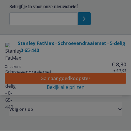
Schrijf je in voor onze nieuwsbrief
Bekijk product
Stanley FatMax - Schroevendraaierset - 5-delig
- 0-65-440
Service
€ 8,30
Onbekend
Algemeen
+ € 7,95
Ga naar goedkoopste
Bekijk alle prijzen
Zakelijk
Volg ons op