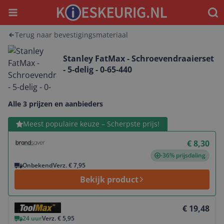
Menu
Waar
Terug naar bevestigingsmateriaal
Stanley FatMax - Schroevendraaierset
- 5-delig - 0-65-440
Alle 3 prijzen en aanbieders
Bekijk product
Meest populaire keuze – Scherpste prijs!
€ 8,30
-36% prijsdaling
Onbekend
Verz. € 7,95
Bekijk product
Bekijk product
€ 19,48
24 uur
Verz. € 5,95