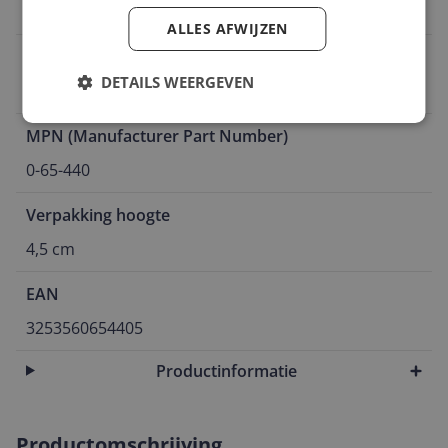
5 x schroevendraaiers Stanley FatMax
ALLES AFWIJZEN
Verpakkingsgewicht
DETAILS WEERGEVEN
381 g
MPN (Manufacturer Part Number)
0-65-440
Verpakking hoogte
4,5 cm
EAN
3253560654405
Productinformatie
Productomschrijving