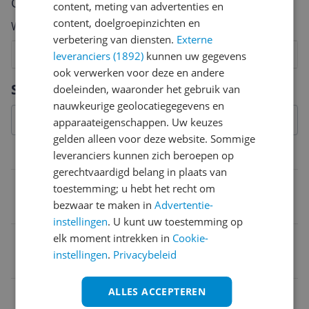
Cijfer
content, meting van advertenties en
content, doelgroepinzichten en
Welk cijfer geef jij dit product?
verbetering van diensten.
Externe
1
2
3
4
5
6
7
8
9
10
leveranciers (1892)
kunnen uw gegevens
ook verwerken voor deze en andere
Vraag 1 van 4
Specificaties
doeleinden, waaronder het gebruik van
nauwkeurige geolocatiegegevens en
apparaateigenschappen. Uw keuzes
gelden alleen voor deze website. Sommige
Overige kenmerken
leveranciers kunnen zich beroepen op
gerechtvaardigd belang in plaats van
Verpakking lengte
toestemming; u hebt het recht om
bezwaar te maken in
Advertentie-
29,2 cm
instellingen
. U kunt uw toestemming op
elk moment intrekken in
Cookie-
Verpakking breedte
instellingen
.
Privacybeleid
15,6 cm
ALLES ACCEPTEREN
Verpakkingsinhoud