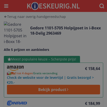
Menu
Waar
Terug naar overig-handgereedschap
Gedore 1101-5705 Holpijpset in i-Boxx
18-Delig 2963469
Alle 5 prijzen en aanbieders
Bekijk product
Meest populaire keuze – Scherpste prijs!
€ 158,64
3 tot 4 dagen
Gratis verzending
Check de website voor de levertijd | Gratis bezorgd >
€20,-
Bekijk product
Bekijk product
€ 184,99