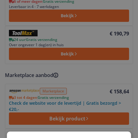
6 of meer dagen
Gratis verzending
Leverbaar in 4 - 7 werkdagen
Bekijk
Bekijk product
€ 190,79
24 uur
Gratis verzending
Over ongeveer 1 dag(en) in huis
Bekijk
Marketplace aanbod
Bekijk product
€ 158,64
Marketplace
3 tot 4 dagen
Gratis verzending
Check de website voor de levertijd | Gratis bezorgd >
€20,-
Bekijk product
Bekijk product
€ 189,99
Marketplace