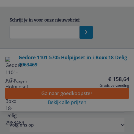
Schrijf je in voor onze nieuwsbrief
Bekijk product
Gedore 1101-5705 Holpijpset in i-Boxx 18-Delig
2963469
Service
€ 158,64
3 tot 4 dagen
Algemeen
Gratis verzending
Ga naar goedkoopste
Bekijk alle prijzen
Zakelijk
Volg ons op