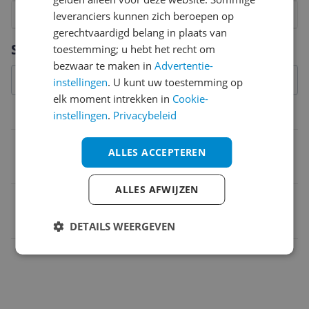
1
2
3
4
5
6
7
8
9
10
leveranciers kunnen zich beroepen op
gerechtvaardigd belang in plaats van
Vraag 1 van 4
Specificaties
toestemming; u hebt het recht om
bezwaar te maken in
Advertentie-
instellingen
. U kunt uw toestemming op
elk moment intrekken in
Cookie-
Overige kenmerken
instellingen
.
Privacybeleid
In een set
ALLES ACCEPTEREN
Nee
ALLES AFWIJZEN
EAN
4017981012430
DETAILS WEERGEVEN