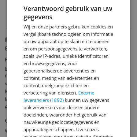
5 tot 6 dagen
Gratis verzending
Verantwoord gebruik van uw
Gratis verzending vanaf € 25,- | 30 Dagen Bedenktijd
gegevens
Bekijk
Wij en onze partners gebruiken cookies en
vergelijkbare technologieën om informatie
Reviews
op uw apparaat op te slaan en te openen
Er zijn nog geen reviews geschreven
en om persoonsgegevens te verwerken,
zoals uw IP-adres, unieke identificatoren
Heb jij dit product in bezit en wil je graag je mening
en browsegegevens, voor
geven? Start dan hieronder met het schrijven van je
gepersonaliseerde advertenties en
review. Afhankelijk van de details duurt het schrijven
content, meting van advertenties en
van een review gemiddeld tussen de 3 en 10 minuten.
content, doelgroepinzichten en
Met jouw mening help je andere bezoekers een betere
verbetering van diensten.
Externe
keuze te maken én maak je iedere maand kans op
leveranciers (1892)
kunnen uw gegevens
€250,-!
Klik hier voor de actievoorwaarden.
ook verwerken voor deze en andere
doeleinden, waaronder het gebruik van
Cijfer
nauwkeurige geolocatiegegevens en
apparaateigenschappen. Uw keuzes
Welk cijfer geef jij dit product?
gelden alleen voor deze website. Sommige