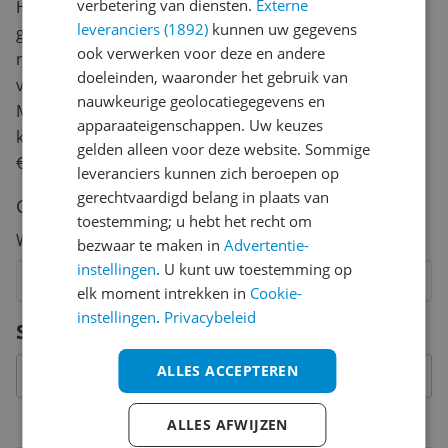
verbetering van diensten.
Externe
Heb jij dit product in bezit en wil je graag je mening
leveranciers (1892)
kunnen uw gegevens
geven? Start dan hieronder met het schrijven van je
ook verwerken voor deze en andere
review. Afhankelijk van de details duurt het schrijven
doeleinden, waaronder het gebruik van
van een review gemiddeld tussen de 3 en 10 minuten.
nauwkeurige geolocatiegegevens en
Met jouw mening help je andere bezoekers een betere
apparaateigenschappen. Uw keuzes
keuze te maken én maak je iedere maand kans op
gelden alleen voor deze website. Sommige
€250,-!
Klik hier voor de actievoorwaarden.
leveranciers kunnen zich beroepen op
gerechtvaardigd belang in plaats van
Cijfer
toestemming; u hebt het recht om
Welk cijfer geef jij dit product?
bezwaar te maken in
Advertentie-
instellingen
. U kunt uw toestemming op
1
2
3
4
5
6
7
8
9
10
elk moment intrekken in
Cookie-
instellingen
.
Privacybeleid
Vraag 1 van 4
Specificaties
ALLES ACCEPTEREN
ALLES AFWIJZEN
Belangrijkste kenmerken