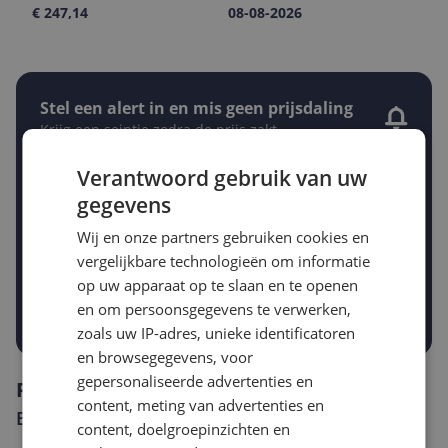
€ 247,14
08-08-2026
Stel een alert in en mis geen prijsdaling
Krijg een seintje zodra de prijs zakt
Jouw e-mailadres
Verantwoord gebruik van uw
gegevens
Gewenste daling of bedrag
Wij en onze partners gebruiken cookies en
Gewenste prijs
vergelijkbare technologieën om informatie
€
-5%
-10%
-15%
op uw apparaat op te slaan en te openen
en om persoonsgegevens te verwerken,
Prijsalert aanzetten
zoals uw IP-adres, unieke identificatoren
en browsegegevens, voor
gepersonaliseerde advertenties en
Reviews
content, meting van advertenties en
Er zijn nog geen reviews geschreven
content, doelgroepinzichten en