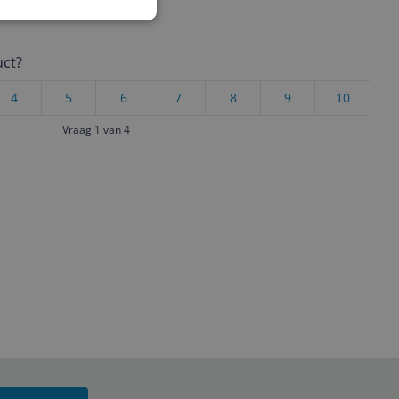
uct?
4
5
6
7
8
9
10
Vraag 1 van 4