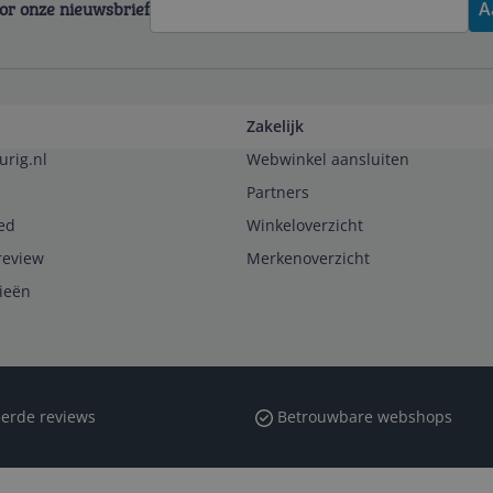
voor onze nieuwsbrief
A
Zakelijk
urig.nl
Webwinkel aansluiten
Partners
ed
Winkeloverzicht
review
Merkenoverzicht
rieën
erde reviews
Betrouwbare webshops