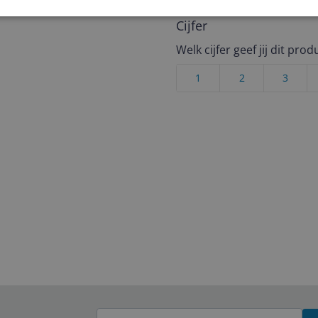
zoals SD-geheugenkaarten,
Cijfer
Welk cijfer geef jij dit prod
1
2
3