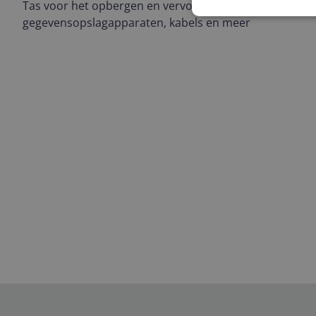
Tas voor het opbergen en vervoeren van accessoires 
gegevensopslagapparaten, kabels en meer