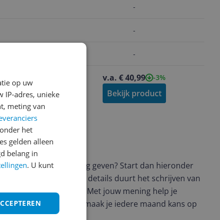
-
-
-
94
v.a. € 40,99
-9%
-3%
atie op uw
roduct
Bekijk product
 IP-adres, unieke
t, meting van
everanciers
onder het
s gelden alleen
ws geschreven
d belang in
t en wil je graag je mening geven? Start dan hieronder
tellingen
. U kunt
view. Afhankelijk van de details duurt het schrijven van
en de 3 en 10 minuten. Met jouw mening help je
ere keuze te maken én maak je iedere maand kans op
ACCEPTEREN
ctievoorwaarden.