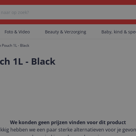
Foto & Video
Beauty & Verzorging
Baby, kind & sp
 Pouch 1L - Black
Er zijn geen categorieën gevonden.
h 1L - Black
Er zijn geen producten gevonden.
Er zijn geen artikelen gevonden.
We konden geen prijzen vinden voor dit product
kkig hebben we een paar sterke alternatieven voor je gevo