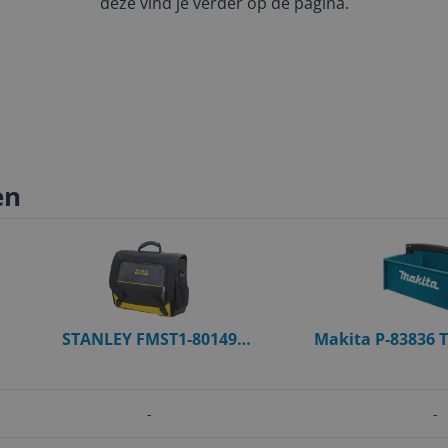
deze vind je verder op de pagina.
en
STANLEY FMST1-80149
Makita P-83836 T
Gereedschapstas (zonder inhoud)
-
-