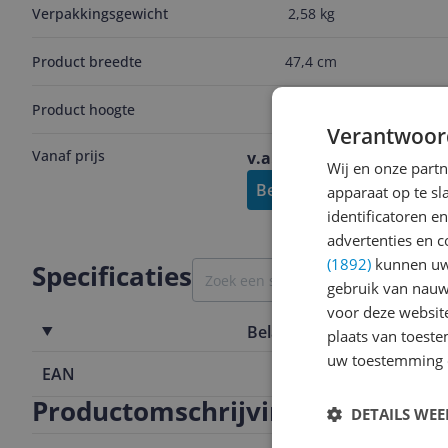
Verpakkingsgewicht
2,58 kg
Product breedte
47,4 cm
Product hoogte
24,8 cm
Verantwoor
Vanaf prijs
v.a. € 51,94
-6%
Wij en onze part
Bekijk product
apparaat op te s
identificatoren e
advertenties en c
(1892)
kunnen uw 
Specificaties
gebruik van nauw
voor deze websit
Belangrijkste kenmerken
plaats van toest
uw toestemming 
EAN
0666365050
Productomschrijving
DETAILS WE