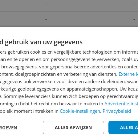
-
-
-
-
-
-
d gebruik van uw gegevens
v.a. € 44,99
v.a. € 45,
ners gebruiken cookies en vergelijkbare technologieën om inform
Bekijk product
Bekijk p
laan en te openen en om persoonsgegevens te verwerken, zoals uw
n browsegegevens, voor gepersonaliseerde advertenties en conten
ontent, doelgroepinzichten en verbetering van diensten.
Externe l
gegevens ook verwerken voor deze en andere doeleinden, waar
Reviews
keurige geolocatiegegevens en apparaateigenschappen. Uw keuze
Er zijn nog geen revie
e. Sommige leveranciers kunnen zich beroepen op gerechtvaardig
emming; u hebt het recht om bezwaar te maken in
Heb jij dit product in bezi
Advertentie-ins
op elk moment intrekken in
Cookie-instellingen
.
Privacybeleid
met het schrijven van je re
366
een review gemiddeld tuss
ERGEVEN
ALLES AFWIJZEN
andere bezoekers een bet
ALLES 
€250,-!
Klik hier voor de a